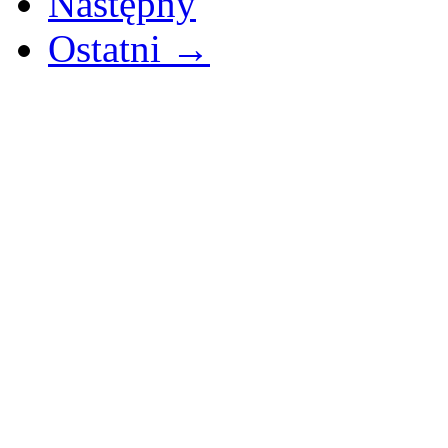
Następny
Ostatni →