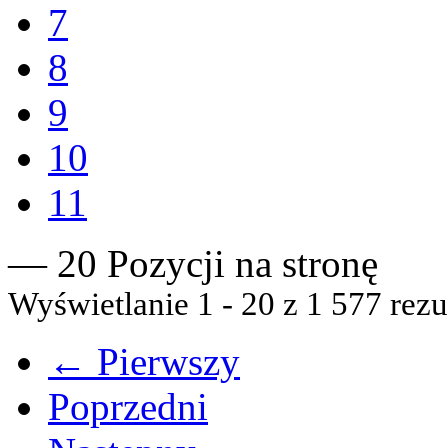
7
8
9
10
11
— 20 Pozycji na stronę
Wyświetlanie 1 - 20 z 1 577 rezu
← Pierwszy
Poprzedni