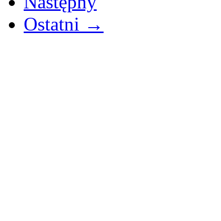
Następny
Ostatni →