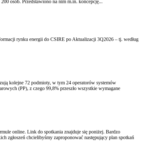
200 osób. Przedstawiono na nim m.in. koncepcję...
rmacji rynku energii do CSIRE po Aktualizacji 3Q2026 – tj. według
izują kolejne 72 podmioty, w tym 24 operatorów systemów
iarowych (PP), z czego 99,8% przeszło wszystkie wymagane
ule online. Link do spotkania znajduje się poniżej. Bardzo
ich zgłoszeń chcielibyśmy zaproponować następujący plan spotkań