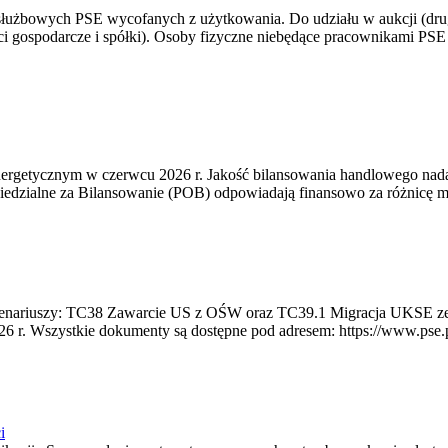
 służbowych PSE wycofanych z użytkowania. Do udziału w aukcji (dru
i gospodarcze i spółki). Osoby fizyczne niebędące pracownikami PSE i
rgetycznym w czerwcu 2026 r. Jakość bilansowania handlowego nadal 
edzialne za Bilansowanie (POB) odpowiadają finansowo za różnicę mię
 scenariuszy: TC38 Zawarcie US z OŚW oraz TC39.1 Migracja UKSE 
6 r. Wszystkie dokumenty są dostępne pod adresem: https://www.pse.pl/
i