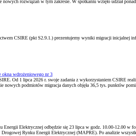
 nowych rozwiązań w tym zakresie. W spotkaniu wzięło udział ponad 
m CSIRE (pkt S2.9.1.) prezentujemy wyniki migracji inicjalnej info
e okna wdrożeniowego nr 3
SIRE. Od 1 lipca 2026 r. swoje zadania z wykorzystaniem CSIRE real
esie nowych podmiotów migracja danych objęła 36,5 tys. punktów pom
ergii Elektrycznej odbędzie się 23 lipca w godz. 10.00-12.00 w form
y Drogowej Rynku Energii Elektrycznej (MAPRE). Po analizie wszystk