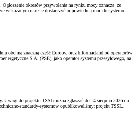
-19. Ogłoszenie okresów przywołania na rynku mocy oznacza, że
 we wskazanym okresie dostarczyć odpowiednią moc do systemu.
niu obejmą znaczną część Europy, oraz informacjami od operatorów
oenergetyczne S.A. (PSE), jako operator systemu przesyłowego, na
. Uwagi do projektu TSSI można zgłaszać do 14 sierpnia 2026 do
e/techniczne-standardy-systemow opublikowaliśmy: projekt TSSI...