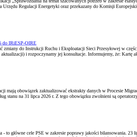
blikacji „Sprawozdania na temat szacowanych potrzeb w zakresie elast
sa Urzędu Regulacji Energetyki oraz przekazany do Komisji Europejs
026 do IRiESP-OIRE
 zmiany do Instrukcji Ruchu i Eksploatacji Sieci Przesyłowej w częśc
 aktualizacji) i rozpoczynamy jej konsultacje. Informujemy, że: Kartę 
gracji mają obowiązek zaktualizować ekstrakty danych w Procesie Migr
ug stanu na 31 lipca 2026 r. Z tego obowiązku zwolnieni są operator
ia - to główne cele PSE w zakresie poprawy jakości bilansowania. 23 