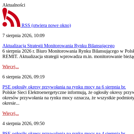
Aktualności
RSS
(otwiera nowe okno)
7 sierpnia 2026, 10:09
Aktualizacja Strategii Monitorowania Rynku Bilansującego
6 sierpnia 2026 r. Biuro Monitorowania Rynku Bilansującego w Polsk
REMIT. Aktualizacja strategii wprowadza m.in. monitorowanie bież
Więcej...
6 sierpnia 2026, 09:19
PSE ogłosiły okresy przywołania na rynku mocy na 6 sierpnia br.
Polskie Sieci Elektroenergetyczne informują, że ogłosiły okresy prz
okresów przywołania na rynku mocy oznacza, że wszystkie podmiot
okresie...
Więcej...
4 sierpnia 2026, 09:50
PSE ogłosiły okresy przywołania na rynku mocy na 4 sierpnia br.