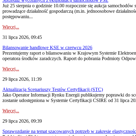
Sprzedaż wycofanych z eksploatacji samochodów PSE
Już 25 sierpnia o godzinie 10.00 rozpocznie się aukcja samochodów
prowadzące działalność gospodarczą (m.in. jednoosobowe działalnośc
postępowaniu...
Więcej...
31 lipca 2026, 09:45
Bilansowanie handlowe KSE w czerwcu 2026
Prezentujemy raport o bilansowaniu w Krajowym Systemie Elektroene
operatora środków zaradczych. Raport do pobrania Podmioty Odpowi
Więcej...
29 lipca 2026, 11:39
Aktualizacja Scenariuszy Testów Certyfikacji (STC)
Jako Operator Informacji Rynku Energii publikujemy poprawki do
zostanie udostępniona w Systemie Certyfikacji CSIRE od 31 lipca 202
Więcej...
29 lipca 2026, 09:39
Sprawozdanie na temat szacowanych potrzeb w zakresie elastycznośc