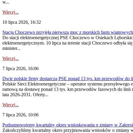
w...
Więcej...
10 lipca 2026, 16:32
Stacja Choczewo przyjęła pierwszą moc z morskich farm wiatrowych
Do stacji elektroenergetycznej PSE Choczewo w Osiekach Lęborskich 
elektroenergetycznym. 10 lipca na terenie stacji Choczewo odbyła si
minister...
Więcej...
7 lipca 2026, 16:06
Dwie polskie firmy dostarczą PSE ponad 13 tys. km przewodów do li
Polskie Sieci Elektroenergetyczne – operator systemu przesyłoweg
ramową na dostawę ponad 13 tys. km przewodów fazowych do linii na
lata 2026-2031. Oferty...
Więcej...
7 lipca 2026, 10:06
Podsumowujemy kwartalny okres wnioskowania o zmiany w Zakres
Zakończyliśmy kwartalny okres przyjmowania wniosków o zmiany w 