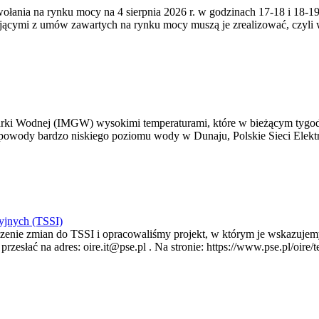
zywołania na rynku mocy na 4 sierpnia 2026 r. w godzinach 17-18 i 18
jącymi z umów zawartych na rynku mocy muszą je zrealizować, czyli
arki Wodnej (IMGW) wysokimi temperaturami, które w bieżącym tygod
powody bardzo niskiego poziomu wody w Dunaju, Polskie Sieci Elektr
yjnych (TSSI)
enie zmian do TSSI i opracowaliśmy projekt, w którym je wskazujemy
rzesłać na adres: oire.it@pse.pl . Na stronie: https://www.pse.pl/oir