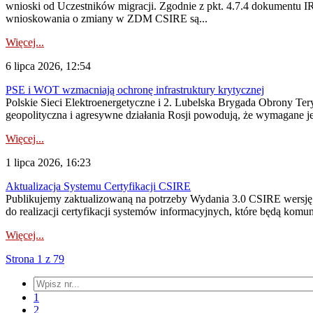
wnioski od Uczestników migracji. Zgodnie z pkt. 4.7.4 dokumentu I
wnioskowania o zmiany w ZDM CSIRE są...
Więcej...
6 lipca 2026, 12:54
PSE i WOT wzmacniają ochronę infrastruktury krytycznej
Polskie Sieci Elektroenergetyczne i 2. Lubelska Brygada Obrony Tery
geopolityczna i agresywne działania Rosji powodują, że wymagane je
Więcej...
1 lipca 2026, 16:23
Aktualizacja Systemu Certyfikacji CSIRE
Publikujemy zaktualizowaną na potrzeby Wydania 3.0 CSIRE wersję 
do realizacji certyfikacji systemów informacyjnych, które będą komu
Więcej...
Strona 1 z 79
1
2