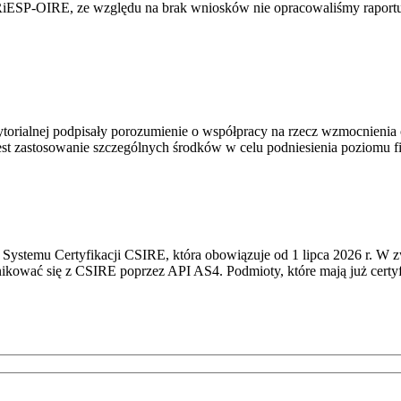
RiESP-OIRE, ze względu na brak wniosków nie opracowaliśmy raportu 
torialnej podpisały porozumienie o współpracy na rzecz wzmocnienia o
st zastosowanie szczególnych środków w celu podniesienia poziomu fizy
Systemu Certyfikacji CSIRE, która obowiązuje od 1 lipca 2026 r. W 
nikować się z CSIRE poprzez API AS4. Podmioty, które mają już certyf