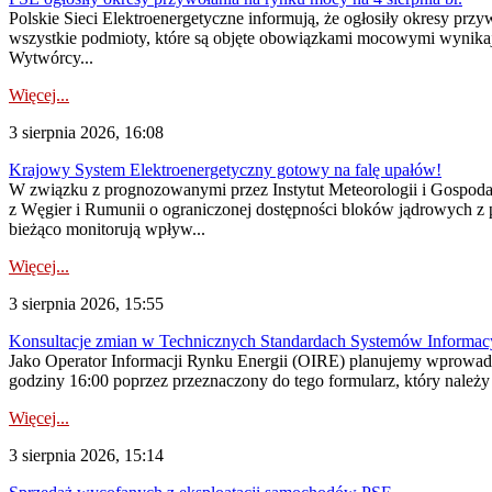
Polskie Sieci Elektroenergetyczne informują, że ogłosiły okresy pr
wszystkie podmioty, które są objęte obowiązkami mocowymi wynika
Wytwórcy...
Więcej...
3 sierpnia 2026, 16:08
Krajowy System Elektroenergetyczny gotowy na falę upałów!
W związku z prognozowanymi przez Instytut Meteorologii i Gospod
z Węgier i Rumunii o ograniczonej dostępności bloków jądrowych z 
bieżąco monitorują wpływ...
Więcej...
3 sierpnia 2026, 15:55
Konsultacje zmian w Technicznych Standardach Systemów Informac
Jako Operator Informacji Rynku Energii (OIRE) planujemy wprowadz
godziny 16:00 poprzez przeznaczony do tego formularz, który należy p
Więcej...
3 sierpnia 2026, 15:14