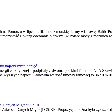
na Pomorzu w lipcu trafiła moc z morskiej farmy wiatrowej Baltic Pow
ę uroczystość z okazji odebrania pierwszej w Polsce mocy z morskich w
nii najwyższych napięć
o energii elektrycznej – podpisały z dwoma polskimi firmami, NPA S
jwyższych napięć. Całkowita wartość umowy ramowej to 362 076 000,0
ie Danych Migracji CSIRE
Zakresie Danych Migracji CSIRE. Propozycje można było zgłaszać d