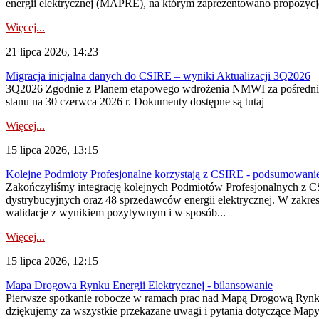
energii elektrycznej (MAPRE), na którym zaprezentowano propozycje
Więcej...
21 lipca 2026, 14:23
Migracja inicjalna danych do CSIRE – wyniki Aktualizacji 3Q2026
3Q2026 Zgodnie z Planem etapowego wdrożenia NMWI za pośrednictwe
stanu na 30 czerwca 2026 r. Dokumenty dostępne są tutaj
Więcej...
15 lipca 2026, 13:15
Kolejne Podmioty Profesjonalne korzystają z CSIRE - podsumowani
Zakończyliśmy integrację kolejnych Podmiotów Profesjonalnych z C
dystrybucyjnych oraz 48 sprzedawców energii elektrycznej. W zakr
walidacje z wynikiem pozytywnym i w sposób...
Więcej...
15 lipca 2026, 12:15
Mapa Drogowa Rynku Energii Elektrycznej - bilansowanie
Pierwsze spotkanie robocze w ramach prac nad Mapą Drogową Rynku En
dziękujemy za wszystkie przekazane uwagi i pytania dotyczące Map