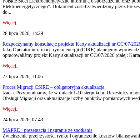
Polskie Sieci Elektroenergetyczne informują o sporządzeniu oraz pu
Elektroenergetycznego”. Dokument został zatwierdzony przez Preze
do...
Więcej...
28 lipca 2026, 14:29
Rozpoczynamy konsultacje projektu Karty aktualizacji nr CC/07/2
Jako Operator informacji rynku energii (OIRE) planujemy wprowadzić
opracowaliśmy projekt Karty aktualizacji nr CC/07/2026 (dalej: Karta
Więcej...
27 lipca 2026, 11:06
Proces Migracji CSIRE – obligatoryjna aktualizacja.
izacja. Przypominamy, że w dniach 1-10 sierpnia br. Uczestnicy mi
Obsługi Migracji oraz aktualizację liczby punktów pomiarowych wedł
Więcej...
24 lipca 2026, 07:43
MAPRE - prezentacja i nagranie ze spotkania
Zwiększenie przejrzystości rynku i ograniczenie kosztów bilansowan