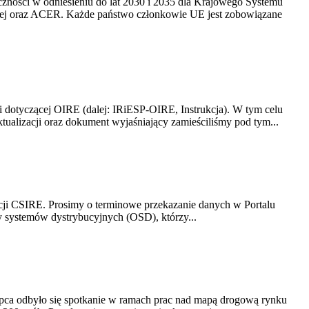
yczności w odniesieniu do lat 2030 i 2035 dla Krajowego Systemu
kiej oraz ACER. Każde państwo członkowie UE jest zobowiązane
i dotyczącej OIRE (dalej: IRiESP-OIRE, Instrukcja). W tym celu
aktualizacji oraz dokument wyjaśniający zamieściliśmy pod tym...
acji CSIRE. Prosimy o terminowe przekazanie danych w Portalu
zy systemów dystrybucyjnych (OSD), którzy...
lipca odbyło się spotkanie w ramach prac nad mapą drogową rynku