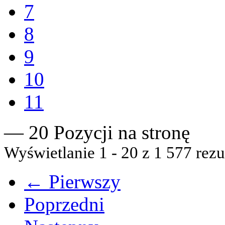
7
8
9
10
11
— 20 Pozycji na stronę
Wyświetlanie 1 - 20 z 1 577 rezu
← Pierwszy
Poprzedni