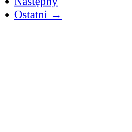
Następny
Ostatni →