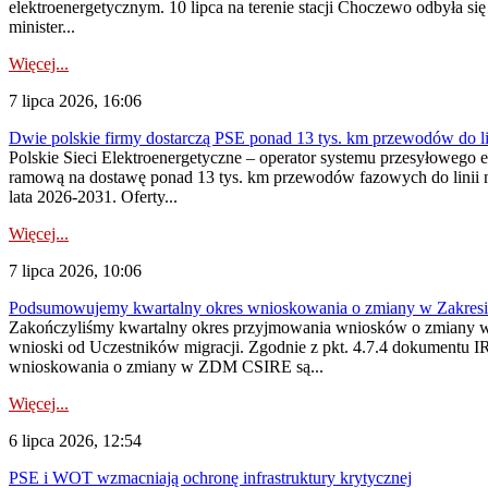
elektroenergetycznym. 10 lipca na terenie stacji Choczewo odbyła si
minister...
Więcej...
7 lipca 2026, 16:06
Dwie polskie firmy dostarczą PSE ponad 13 tys. km przewodów do li
Polskie Sieci Elektroenergetyczne – operator systemu przesyłoweg
ramową na dostawę ponad 13 tys. km przewodów fazowych do linii na
lata 2026-2031. Oferty...
Więcej...
7 lipca 2026, 10:06
Podsumowujemy kwartalny okres wnioskowania o zmiany w Zakres
Zakończyliśmy kwartalny okres przyjmowania wniosków o zmiany w 
wnioski od Uczestników migracji. Zgodnie z pkt. 4.7.4 dokumentu I
wnioskowania o zmiany w ZDM CSIRE są...
Więcej...
6 lipca 2026, 12:54
PSE i WOT wzmacniają ochronę infrastruktury krytycznej