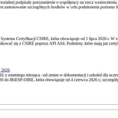
torialnej podpisały porozumienie o współpracy na rzecz wzmocnienia o
st zastosowanie szczególnych środków w celu podniesienia poziomu fizy
Systemu Certyfikacji CSIRE, która obowiązuje od 1 lipca 2026 r. W 
nikować się z CSIRE poprzez API AS4. Podmioty, które mają już certyf
u 2026
 z ostatniego miesiąca –od zmian w dokumentacji i szkoleń dla ucze
6 do IRiESP‑OIRE, która obowiązuje od 4 czerwca 2026 r.; szczegóły i