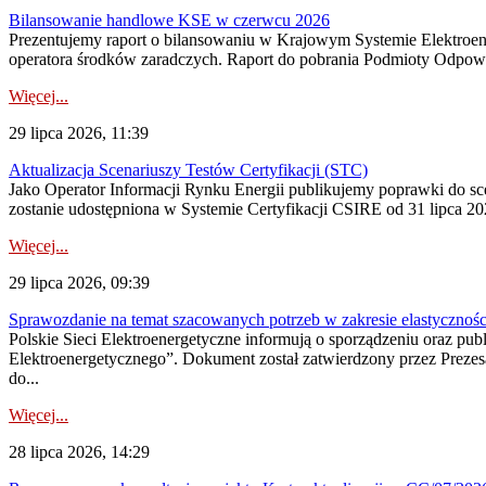
Bilansowanie handlowe KSE w czerwcu 2026
Prezentujemy raport o bilansowaniu w Krajowym Systemie Elektroene
operatora środków zaradczych. Raport do pobrania Podmioty Odpowi
Więcej...
29 lipca 2026, 11:39
Aktualizacja Scenariuszy Testów Certyfikacji (STC)
Jako Operator Informacji Rynku Energii publikujemy poprawki do
zostanie udostępniona w Systemie Certyfikacji CSIRE od 31 lipca 202
Więcej...
29 lipca 2026, 09:39
Sprawozdanie na temat szacowanych potrzeb w zakresie elastycznośc
Polskie Sieci Elektroenergetyczne informują o sporządzeniu oraz pu
Elektroenergetycznego”. Dokument został zatwierdzony przez Preze
do...
Więcej...
28 lipca 2026, 14:29