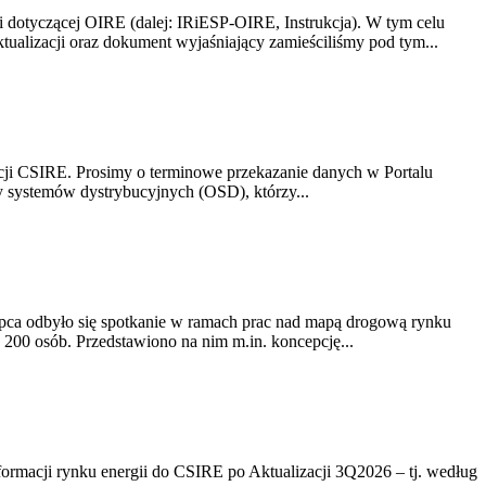
i dotyczącej OIRE (dalej: IRiESP-OIRE, Instrukcja). W tym celu
aktualizacji oraz dokument wyjaśniający zamieściliśmy pod tym...
acji CSIRE. Prosimy o terminowe przekazanie danych w Portalu
zy systemów dystrybucyjnych (OSD), którzy...
lipca odbyło się spotkanie w ramach prac nad mapą drogową rynku
200 osób. Przedstawiono na nim m.in. koncepcję...
rmacji rynku energii do CSIRE po Aktualizacji 3Q2026 – tj. według