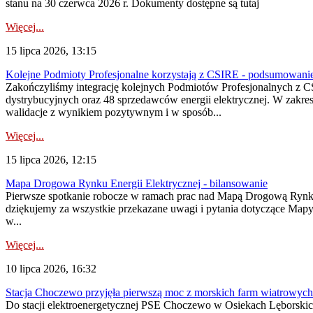
stanu na 30 czerwca 2026 r. Dokumenty dostępne są tutaj
Więcej...
15 lipca 2026, 13:15
Kolejne Podmioty Profesjonalne korzystają z CSIRE - podsumowani
Zakończyliśmy integrację kolejnych Podmiotów Profesjonalnych z C
dystrybucyjnych oraz 48 sprzedawców energii elektrycznej. W zakr
walidacje z wynikiem pozytywnym i w sposób...
Więcej...
15 lipca 2026, 12:15
Mapa Drogowa Rynku Energii Elektrycznej - bilansowanie
Pierwsze spotkanie robocze w ramach prac nad Mapą Drogową Rynku En
dziękujemy za wszystkie przekazane uwagi i pytania dotyczące Map
w...
Więcej...
10 lipca 2026, 16:32
Stacja Choczewo przyjęła pierwszą moc z morskich farm wiatrowych
Do stacji elektroenergetycznej PSE Choczewo w Osiekach Lęborskich 