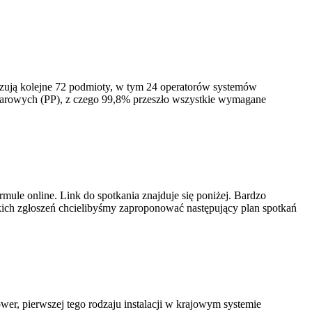
izują kolejne 72 podmioty, w tym 24 operatorów systemów
iarowych (PP), z czego 99,8% przeszło wszystkie wymagane
ule online. Link do spotkania znajduje się poniżej. Bardzo
ich zgłoszeń chcielibyśmy zaproponować następujący plan spotkań
er, pierwszej tego rodzaju instalacji w krajowym systemie