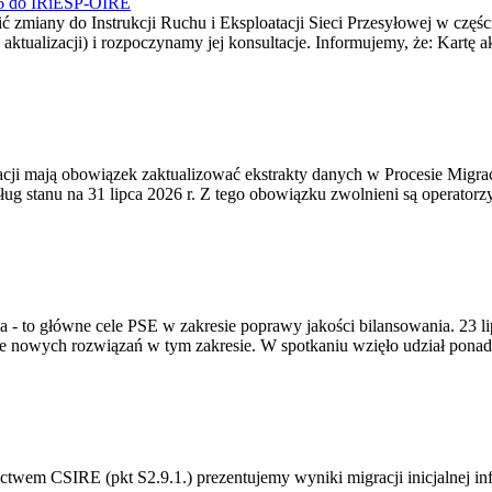
026 do IRiESP-OIRE
 zmiany do Instrukcji Ruchu i Eksploatacji Sieci Przesyłowej w częśc
 aktualizacji) i rozpoczynamy jej konsultacje. Informujemy, że: Kartę 
gracji mają obowiązek zaktualizować ekstrakty danych w Procesie Migr
ug stanu na 31 lipca 2026 r. Z tego obowiązku zwolnieni są operator
ia - to główne cele PSE w zakresie poprawy jakości bilansowania. 23 
 nowych rozwiązań w tym zakresie. W spotkaniu wzięło udział ponad 
m CSIRE (pkt S2.9.1.) prezentujemy wyniki migracji inicjalnej info