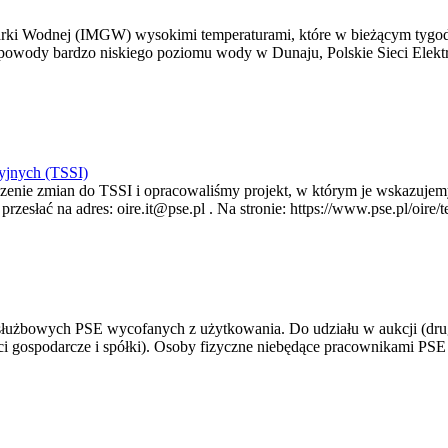
arki Wodnej (IMGW) wysokimi temperaturami, które w bieżącym tygod
powody bardzo niskiego poziomu wody w Dunaju, Polskie Sieci Elektr
yjnych (TSSI)
enie zmian do TSSI i opracowaliśmy projekt, w którym je wskazujemy
rzesłać na adres: oire.it@pse.pl . Na stronie: https://www.pse.pl/oir
 służbowych PSE wycofanych z użytkowania. Do udziału w aukcji (dru
i gospodarcze i spółki). Osoby fizyczne niebędące pracownikami PSE i