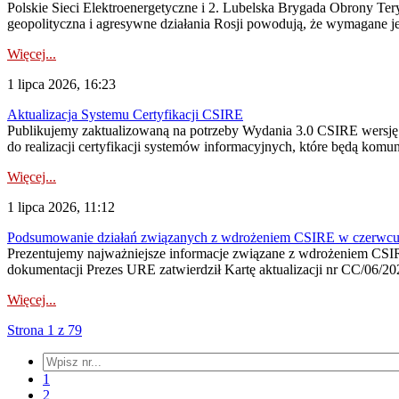
Polskie Sieci Elektroenergetyczne i 2. Lubelska Brygada Obrony Tery
geopolityczna i agresywne działania Rosji powodują, że wymagane je
Więcej...
1 lipca 2026, 16:23
Aktualizacja Systemu Certyfikacji CSIRE
Publikujemy zaktualizowaną na potrzeby Wydania 3.0 CSIRE wersję 
do realizacji certyfikacji systemów informacyjnych, które będą komu
Więcej...
1 lipca 2026, 11:12
Podsumowanie działań związanych z wdrożeniem CSIRE w czerwc
Prezentujemy najważniejsze informacje związane z wdrożeniem CSIRE
dokumentacji Prezes URE zatwierdził Kartę aktualizacji nr CC/06/202
Więcej...
Strona 1 z 79
1
2