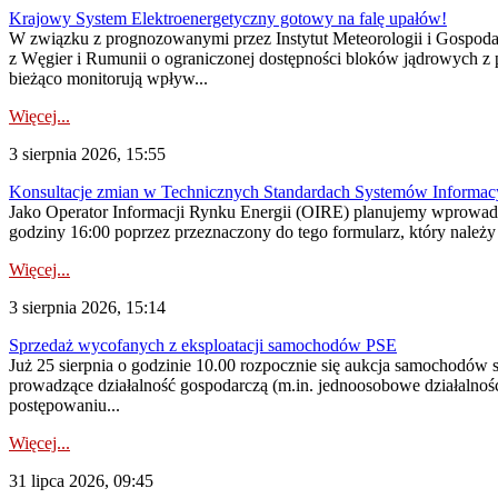
Krajowy System Elektroenergetyczny gotowy na falę upałów!
W związku z prognozowanymi przez Instytut Meteorologii i Gospod
z Węgier i Rumunii o ograniczonej dostępności bloków jądrowych z 
bieżąco monitorują wpływ...
Więcej...
3 sierpnia 2026, 15:55
Konsultacje zmian w Technicznych Standardach Systemów Informac
Jako Operator Informacji Rynku Energii (OIRE) planujemy wprowadz
godziny 16:00 poprzez przeznaczony do tego formularz, który należy p
Więcej...
3 sierpnia 2026, 15:14
Sprzedaż wycofanych z eksploatacji samochodów PSE
Już 25 sierpnia o godzinie 10.00 rozpocznie się aukcja samochodów
prowadzące działalność gospodarczą (m.in. jednoosobowe działalnośc
postępowaniu...
Więcej...
31 lipca 2026, 09:45