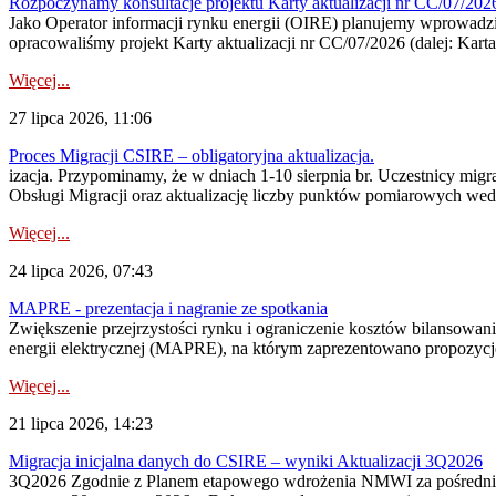
Rozpoczynamy konsultacje projektu Karty aktualizacji nr CC/07/2
Jako Operator informacji rynku energii (OIRE) planujemy wprowadzić
opracowaliśmy projekt Karty aktualizacji nr CC/07/2026 (dalej: Karta
Więcej...
27 lipca 2026, 11:06
Proces Migracji CSIRE – obligatoryjna aktualizacja.
izacja. Przypominamy, że w dniach 1-10 sierpnia br. Uczestnicy mi
Obsługi Migracji oraz aktualizację liczby punktów pomiarowych wedł
Więcej...
24 lipca 2026, 07:43
MAPRE - prezentacja i nagranie ze spotkania
Zwiększenie przejrzystości rynku i ograniczenie kosztów bilansowan
energii elektrycznej (MAPRE), na którym zaprezentowano propozycje
Więcej...
21 lipca 2026, 14:23
Migracja inicjalna danych do CSIRE – wyniki Aktualizacji 3Q2026
3Q2026 Zgodnie z Planem etapowego wdrożenia NMWI za pośrednictwe