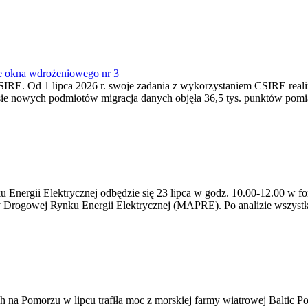
e okna wdrożeniowego nr 3
SIRE. Od 1 lipca 2026 r. swoje zadania z wykorzystaniem CSIRE real
esie nowych podmiotów migracja danych objęła 36,5 tys. punktów pom
ergii Elektrycznej odbędzie się 23 lipca w godz. 10.00-12.00 w form
y Drogowej Rynku Energii Elektrycznej (MAPRE). Po analizie wszystk
na Pomorzu w lipcu trafiła moc z morskiej farmy wiatrowej Baltic Pow