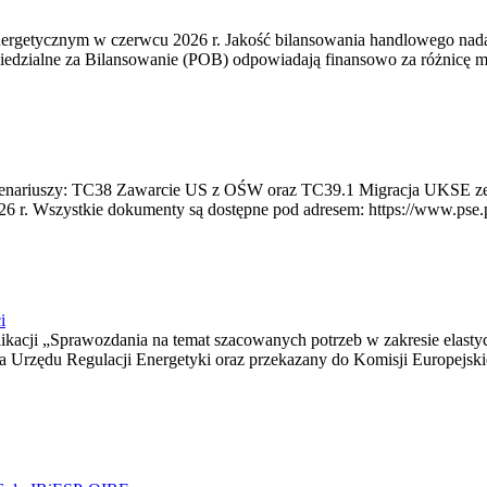
rgetycznym w czerwcu 2026 r. Jakość bilansowania handlowego nadal 
edzialne za Bilansowanie (POB) odpowiadają finansowo za różnicę mię
 scenariuszy: TC38 Zawarcie US z OŚW oraz TC39.1 Migracja UKSE 
6 r. Wszystkie dokumenty są dostępne pod adresem: https://www.pse.pl/
i
blikacji „Sprawozdania na temat szacowanych potrzeb w zakresie elast
sa Urzędu Regulacji Energetyki oraz przekazany do Komisji Europejs