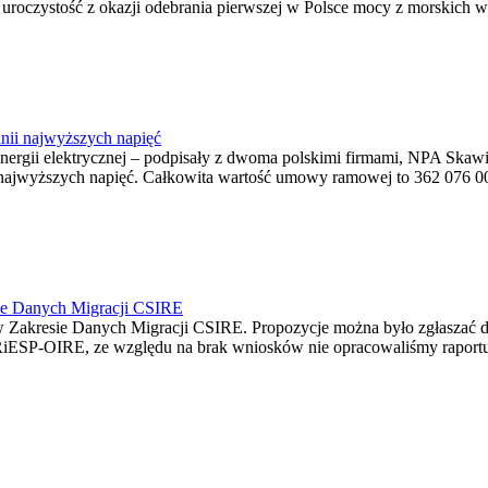
ę uroczystość z okazji odebrania pierwszej w Polsce mocy z morskich w
nii najwyższych napięć
o energii elektrycznej – podpisały z dwoma polskimi firmami, NPA S
jwyższych napięć. Całkowita wartość umowy ramowej to 362 076 000,0
ie Danych Migracji CSIRE
Zakresie Danych Migracji CSIRE. Propozycje można było zgłaszać d
RiESP-OIRE, ze względu na brak wniosków nie opracowaliśmy raportu 