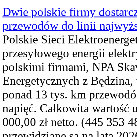
Dwie polskie firmy dostarc
przewodów do linii najwyż
Polskie Sieci Elektroenerge
przesyłowego energii elekt
polskimi firmami, NPA Sk
Energetycznych z Będzina
ponad 13 tys. km przewodó
napięć. Całkowita wartość
000,00 zł netto. (445 353 4
przewidziane są na lata 202