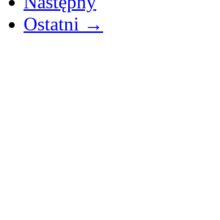
Następny
Ostatni →