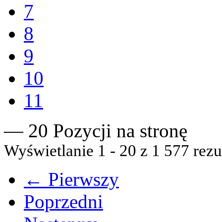
7
8
9
10
11
— 20 Pozycji na stronę
Wyświetlanie 1 - 20 z 1 577 rezu
← Pierwszy
Poprzedni