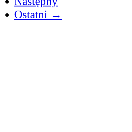
Następny
Ostatni →