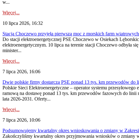
w...
Więcej...
10 lipca 2026, 16:32
Stacja Choczewo przyjęła pierwszą moc z morskich farm wiatrowych
Do stacji elektroenergetycznej PSE Choczewo w Osiekach Lęborskich 
elektroenergetycznym. 10 lipca na terenie stacji Choczewo odbyła si
minister...
Więcej...
7 lipca 2026, 16:06
Dwie polskie firmy dostarczą PSE ponad 13 tys. km przewodów do li
Polskie Sieci Elektroenergetyczne – operator systemu przesyłoweg
ramową na dostawę ponad 13 tys. km przewodów fazowych do linii na
lata 2026-2031. Oferty...
Więcej...
7 lipca 2026, 10:06
Podsumowujemy kwartalny okres wnioskowania o zmiany w Zakres
Zakończyliśmy kwartalny okres przyjmowania wniosków o zmiany w 