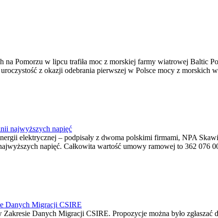
na Pomorzu w lipcu trafiła moc z morskiej farmy wiatrowej Baltic Pow
ę uroczystość z okazji odebrania pierwszej w Polsce mocy z morskich w
nii najwyższych napięć
o energii elektrycznej – podpisały z dwoma polskimi firmami, NPA S
jwyższych napięć. Całkowita wartość umowy ramowej to 362 076 000,0
ie Danych Migracji CSIRE
Zakresie Danych Migracji CSIRE. Propozycje można było zgłaszać d