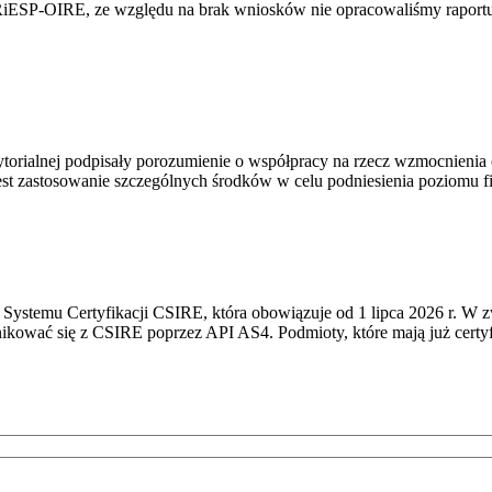
RiESP-OIRE, ze względu na brak wniosków nie opracowaliśmy raportu 
torialnej podpisały porozumienie o współpracy na rzecz wzmocnienia o
st zastosowanie szczególnych środków w celu podniesienia poziomu fizy
Systemu Certyfikacji CSIRE, która obowiązuje od 1 lipca 2026 r. W 
nikować się z CSIRE poprzez API AS4. Podmioty, które mają już certyf