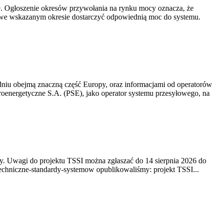
-19. Ogłoszenie okresów przywołania na rynku mocy oznacza, że
 we wskazanym okresie dostarczyć odpowiednią moc do systemu.
niu obejmą znaczną część Europy, oraz informacjami od operatorów
oenergetyczne S.A. (PSE), jako operator systemu przesyłowego, na
. Uwagi do projektu TSSI można zgłaszać do 14 sierpnia 2026 do
e/techniczne-standardy-systemow opublikowaliśmy: projekt TSSI...