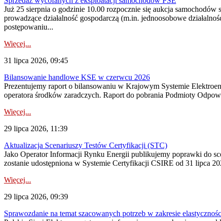
Sprzedaż wycofanych z eksploatacji samochodów PSE
Już 25 sierpnia o godzinie 10.00 rozpocznie się aukcja samochodów
prowadzące działalność gospodarczą (m.in. jednoosobowe działalnośc
postępowaniu...
Więcej...
31 lipca 2026, 09:45
Bilansowanie handlowe KSE w czerwcu 2026
Prezentujemy raport o bilansowaniu w Krajowym Systemie Elektroene
operatora środków zaradczych. Raport do pobrania Podmioty Odpowi
Więcej...
29 lipca 2026, 11:39
Aktualizacja Scenariuszy Testów Certyfikacji (STC)
Jako Operator Informacji Rynku Energii publikujemy poprawki do
zostanie udostępniona w Systemie Certyfikacji CSIRE od 31 lipca 202
Więcej...
29 lipca 2026, 09:39
Sprawozdanie na temat szacowanych potrzeb w zakresie elastycznośc