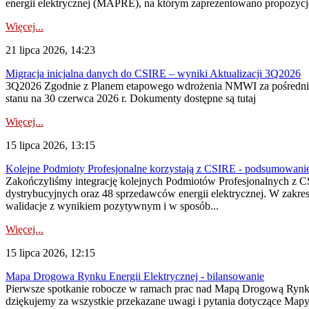
energii elektrycznej (MAPRE), na którym zaprezentowano propozycje
Więcej...
21 lipca 2026, 14:23
Migracja inicjalna danych do CSIRE – wyniki Aktualizacji 3Q2026
3Q2026 Zgodnie z Planem etapowego wdrożenia NMWI za pośrednictwe
stanu na 30 czerwca 2026 r. Dokumenty dostępne są tutaj
Więcej...
15 lipca 2026, 13:15
Kolejne Podmioty Profesjonalne korzystają z CSIRE - podsumowani
Zakończyliśmy integrację kolejnych Podmiotów Profesjonalnych z C
dystrybucyjnych oraz 48 sprzedawców energii elektrycznej. W zakr
walidacje z wynikiem pozytywnym i w sposób...
Więcej...
15 lipca 2026, 12:15
Mapa Drogowa Rynku Energii Elektrycznej - bilansowanie
Pierwsze spotkanie robocze w ramach prac nad Mapą Drogową Rynku En
dziękujemy za wszystkie przekazane uwagi i pytania dotyczące Map