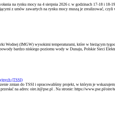
zywołania na rynku mocy na 4 sierpnia 2026 r. w godzinach 17-18 i 18
jącymi z umów zawartych na rynku mocy muszą je zrealizować, czyli
arki Wodnej (IMGW) wysokimi temperaturami, które w bieżącym tygod
powody bardzo niskiego poziomu wody w Dunaju, Polskie Sieci Elektr
yjnych (TSSI)
enie zmian do TSSI i opracowaliśmy projekt, w którym je wskazujemy
rzesłać na adres: oire.it@pse.pl . Na stronie: https://www.pse.pl/oir