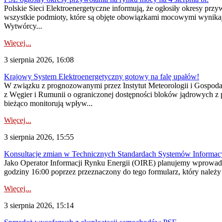
Polskie Sieci Elektroenergetyczne informują, że ogłosiły okresy pr
wszystkie podmioty, które są objęte obowiązkami mocowymi wynika
Wytwórcy...
Więcej...
3 sierpnia 2026, 16:08
Krajowy System Elektroenergetyczny gotowy na falę upałów!
W związku z prognozowanymi przez Instytut Meteorologii i Gospod
z Węgier i Rumunii o ograniczonej dostępności bloków jądrowych z 
bieżąco monitorują wpływ...
Więcej...
3 sierpnia 2026, 15:55
Konsultacje zmian w Technicznych Standardach Systemów Informac
Jako Operator Informacji Rynku Energii (OIRE) planujemy wprowadz
godziny 16:00 poprzez przeznaczony do tego formularz, który należy p
Więcej...
3 sierpnia 2026, 15:14