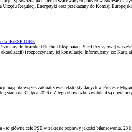
blikacji „Sprawozdania na temat szacowanych potrzeb w zakresie elast
sa Urzędu Regulacji Energetyki oraz przekazany do Komisji Europejs
026 do IRiESP-OIRE
 zmiany do Instrukcji Ruchu i Eksploatacji Sieci Przesyłowej w częśc
 aktualizacji) i rozpoczynamy jej konsultacje. Informujemy, że: Kartę 
gracji mają obowiązek zaktualizować ekstrakty danych w Procesie Migr
ug stanu na 31 lipca 2026 r. Z tego obowiązku zwolnieni są operator
ia - to główne cele PSE w zakresie poprawy jakości bilansowania. 23 