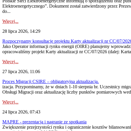
Polskie Sieci Elektroenergetyczne informują o sporządzeniu oraz pu
Elektroenergetycznego”. Dokument został zatwierdzony przez Preze
do...
Więcej...
28 lipca 2026, 14:29
Rozpoczynamy konsultacje projektu Karty aktualizacji nr CC/07/2
Jako Operator informacji rynku energii (OIRE) planujemy wprowadzić
opracowaliśmy projekt Karty aktualizacji nr CC/07/2026 (dalej: Karta
Więcej...
27 lipca 2026, 11:06
Proces Migracji CSIRE – obligatoryjna aktualizacja.
izacja. Przypominamy, że w dniach 1-10 sierpnia br. Uczestnicy mi
Obsługi Migracji oraz aktualizację liczby punktów pomiarowych wedł
Więcej...
24 lipca 2026, 07:43
MAPRE - prezentacja i nagranie ze spotkania
Zwiększenie przejrzystości rynku i ograniczenie kosztów bilansowan