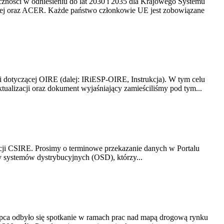
yczności w odniesieniu do lat 2030 i 2035 dla Krajowego Systemu
kiej oraz ACER. Każde państwo członkowie UE jest zobowiązane
i dotyczącej OIRE (dalej: IRiESP-OIRE, Instrukcja). W tym celu
aktualizacji oraz dokument wyjaśniający zamieściliśmy pod tym...
acji CSIRE. Prosimy o terminowe przekazanie danych w Portalu
zy systemów dystrybucyjnych (OSD), którzy...
lipca odbyło się spotkanie w ramach prac nad mapą drogową rynku