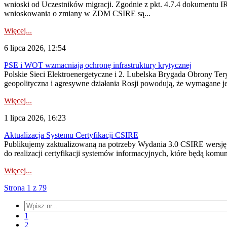
wnioski od Uczestników migracji. Zgodnie z pkt. 4.7.4 dokumentu I
wnioskowania o zmiany w ZDM CSIRE są...
Więcej...
6 lipca 2026, 12:54
PSE i WOT wzmacniają ochronę infrastruktury krytycznej
Polskie Sieci Elektroenergetyczne i 2. Lubelska Brygada Obrony Tery
geopolityczna i agresywne działania Rosji powodują, że wymagane je
Więcej...
1 lipca 2026, 16:23
Aktualizacja Systemu Certyfikacji CSIRE
Publikujemy zaktualizowaną na potrzeby Wydania 3.0 CSIRE wersję 
do realizacji certyfikacji systemów informacyjnych, które będą komu
Więcej...
Strona 1 z 79
1
2