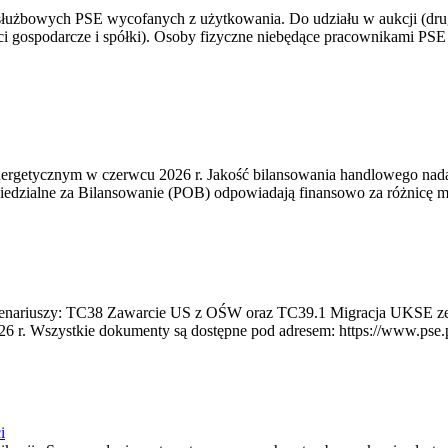
 służbowych PSE wycofanych z użytkowania. Do udziału w aukcji (dru
i gospodarcze i spółki). Osoby fizyczne niebędące pracownikami PSE i
rgetycznym w czerwcu 2026 r. Jakość bilansowania handlowego nadal 
edzialne za Bilansowanie (POB) odpowiadają finansowo za różnicę mię
 scenariuszy: TC38 Zawarcie US z OŚW oraz TC39.1 Migracja UKSE 
6 r. Wszystkie dokumenty są dostępne pod adresem: https://www.pse.pl/
i