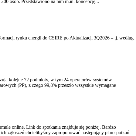
200 osób. Przedstawiono na nim m.in. koncepcję...
rmacji rynku energii do CSIRE po Aktualizacji 3Q2026 – tj. według
izują kolejne 72 podmioty, w tym 24 operatorów systemów
iarowych (PP), z czego 99,8% przeszło wszystkie wymagane
ule online. Link do spotkania znajduje się poniżej. Bardzo
ich zgłoszeń chcielibyśmy zaproponować następujący plan spotkań