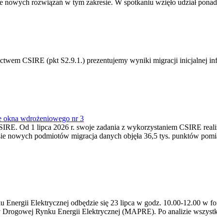
 nowych rozwiązań w tym zakresie. W spotkaniu wzięło udział ponad 
m CSIRE (pkt S2.9.1.) prezentujemy wyniki migracji inicjalnej info
e okna wdrożeniowego nr 3
SIRE. Od 1 lipca 2026 r. swoje zadania z wykorzystaniem CSIRE real
esie nowych podmiotów migracja danych objęła 36,5 tys. punktów pom
ergii Elektrycznej odbędzie się 23 lipca w godz. 10.00-12.00 w form
y Drogowej Rynku Energii Elektrycznej (MAPRE). Po analizie wszystk