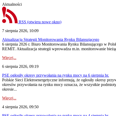
Aktualności
RSS
(otwiera nowe okno)
7 sierpnia 2026, 10:09
Aktualizacja Strategii Monitorowania Rynku Bilansującego
6 sierpnia 2026 r. Biuro Monitorowania Rynku Bilansującego w Polsk
REMIT. Aktualizacja strategii wprowadza m.in. monitorowanie bież
Więcej...
6 sierpnia 2026, 09:19
PSE ogłosiły okresy przywołania na rynku mocy na 6 sierpnia br.
Polskie Sieci Elektroenergetyczne informują, że ogłosiły okresy prz
okresów przywołania na rynku mocy oznacza, że wszystkie podmiot
okresie...
Więcej...
4 sierpnia 2026, 09:50
PSE ogłosiły okresy przywołania na rynku mocy na 4 sierpnia br.