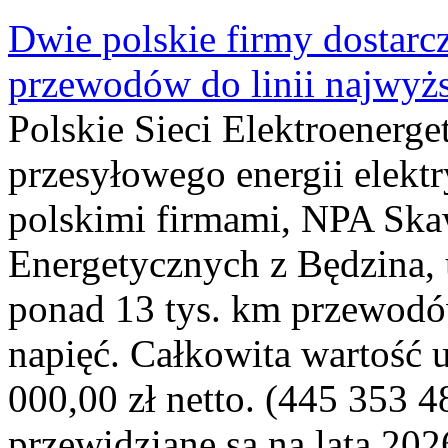
Dwie polskie firmy dostarc
przewodów do linii najwyż
Polskie Sieci Elektroenerge
przesyłowego energii elekt
polskimi firmami, NPA Sk
Energetycznych z Będzina
ponad 13 tys. km przewodó
napięć. Całkowita wartość
000,00 zł netto. (445 353 4
przewidziane są na lata 202