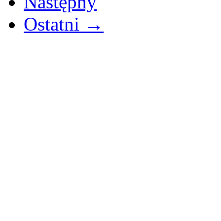
Następny
Ostatni →