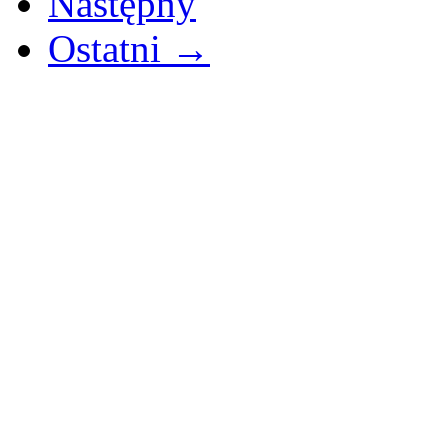
Następny
Ostatni →