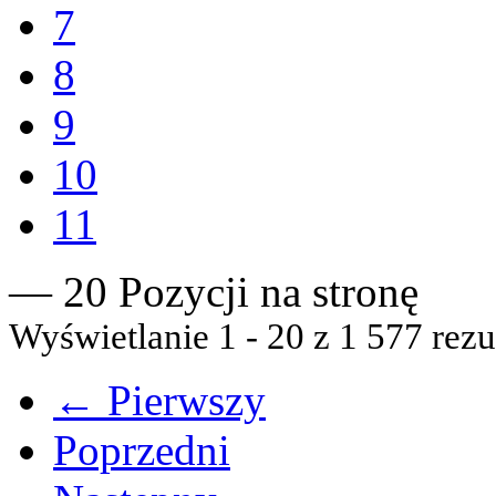
7
8
9
10
11
— 20 Pozycji na stronę
Wyświetlanie 1 - 20 z 1 577 rezu
← Pierwszy
Poprzedni