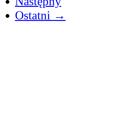
Następny
Ostatni →