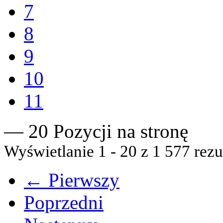
7
8
9
10
11
— 20 Pozycji na stronę
Wyświetlanie 1 - 20 z 1 577 rezu
← Pierwszy
Poprzedni