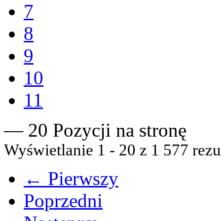
7
8
9
10
11
— 20 Pozycji na stronę
Wyświetlanie 1 - 20 z 1 577 rezu
← Pierwszy
Poprzedni