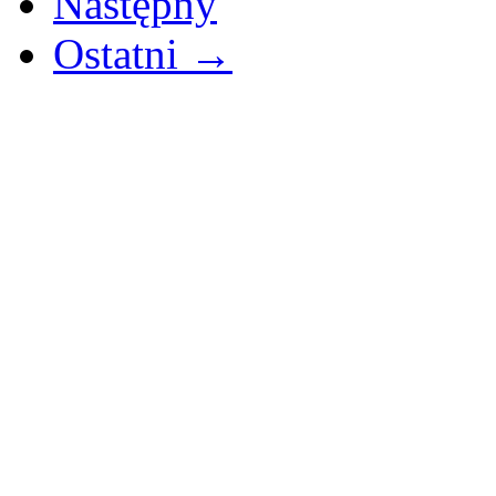
Następny
Ostatni →