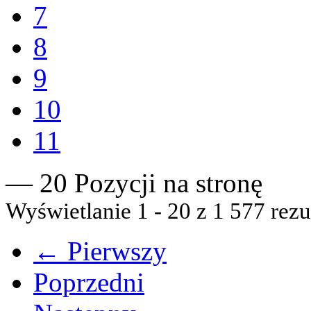
7
8
9
10
11
— 20 Pozycji na stronę
Wyświetlanie 1 - 20 z 1 577 rezu
← Pierwszy
Poprzedni