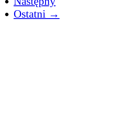
Następny
Ostatni →