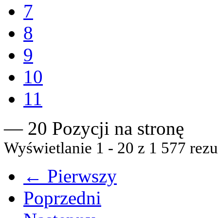
7
8
9
10
11
— 20 Pozycji na stronę
Wyświetlanie 1 - 20 z 1 577 rezu
← Pierwszy
Poprzedni