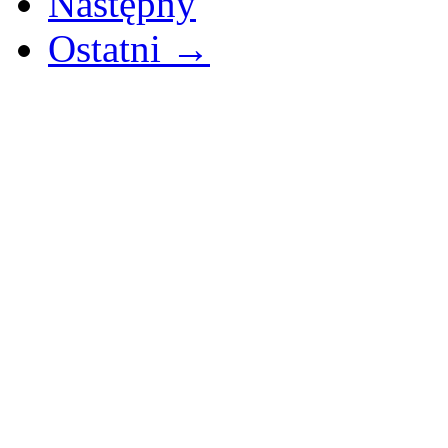
Następny
Ostatni →