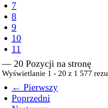
7
8
9
10
11
— 20 Pozycji na stronę
Wyświetlanie 1 - 20 z 1 577 rezu
← Pierwszy
Poprzedni