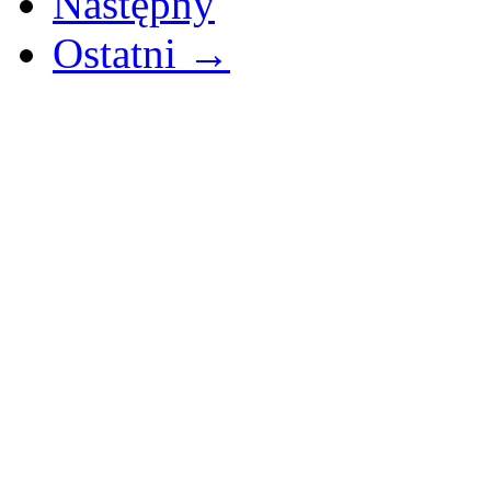
Następny
Ostatni →