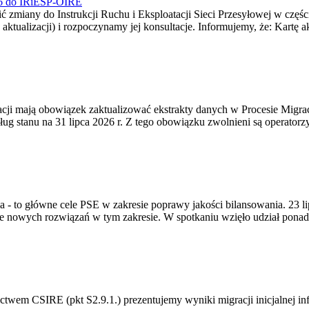
026 do IRiESP-OIRE
 zmiany do Instrukcji Ruchu i Eksploatacji Sieci Przesyłowej w częśc
 aktualizacji) i rozpoczynamy jej konsultacje. Informujemy, że: Kartę 
gracji mają obowiązek zaktualizować ekstrakty danych w Procesie Migr
ug stanu na 31 lipca 2026 r. Z tego obowiązku zwolnieni są operator
ia - to główne cele PSE w zakresie poprawy jakości bilansowania. 23 
 nowych rozwiązań w tym zakresie. W spotkaniu wzięło udział ponad 
m CSIRE (pkt S2.9.1.) prezentujemy wyniki migracji inicjalnej info