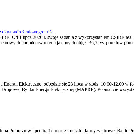
e okna wdrożeniowego nr 3
SIRE. Od 1 lipca 2026 r. swoje zadania z wykorzystaniem CSIRE real
esie nowych podmiotów migracja danych objęła 36,5 tys. punktów pom
ergii Elektrycznej odbędzie się 23 lipca w godz. 10.00-12.00 w form
y Drogowej Rynku Energii Elektrycznej (MAPRE). Po analizie wszystk
na Pomorzu w lipcu trafiła moc z morskiej farmy wiatrowej Baltic Pow