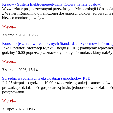
Krajowy System Elektroenergetyczny gotowy na falę upałów!
W związku z prognozowanymi przez Instytut Meteorologii i Gospod
z Węgier i Rumunii o ograniczonej dostępności bloków jądrowych z 
bieżąco monitorują wpływ...
Więcej...
3 sierpnia 2026, 15:55
Konsultacje zmian w Technicznych Standardach Systemów Informac
Jako Operator Informacji Rynku Energii (OIRE) planujemy wprowadz
godziny 16:00 poprzez przeznaczony do tego formularz, który należy p
Więcej...
3 sierpnia 2026, 15:14
Sprzedaż wycofanych z eksploatacji samochodów PSE
Już 25 sierpnia o godzinie 10.00 rozpocznie się aukcja samochodów
prowadzące działalność gospodarczą (m.in. jednoosobowe działalnośc
postępowaniu...
Więcej...
31 lipca 2026, 09:45