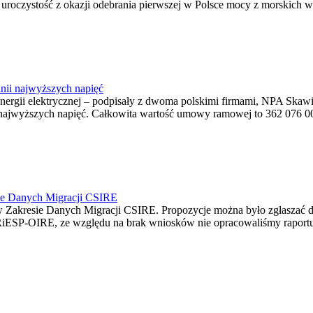
ę uroczystość z okazji odebrania pierwszej w Polsce mocy z morskich w
nii najwyższych napięć
o energii elektrycznej – podpisały z dwoma polskimi firmami, NPA S
jwyższych napięć. Całkowita wartość umowy ramowej to 362 076 000,0
ie Danych Migracji CSIRE
Zakresie Danych Migracji CSIRE. Propozycje można było zgłaszać d
RiESP-OIRE, ze względu na brak wniosków nie opracowaliśmy raportu 