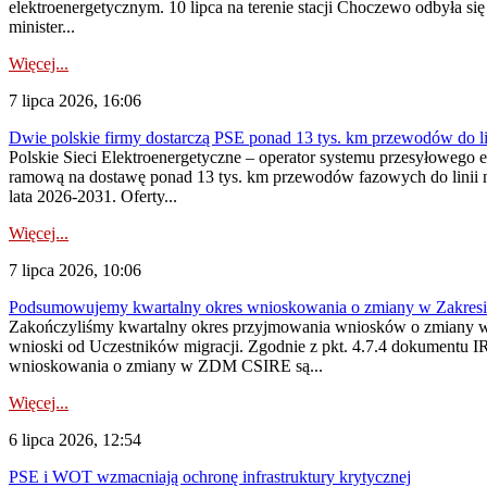
elektroenergetycznym. 10 lipca na terenie stacji Choczewo odbyła si
minister...
Więcej...
7 lipca 2026, 16:06
Dwie polskie firmy dostarczą PSE ponad 13 tys. km przewodów do li
Polskie Sieci Elektroenergetyczne – operator systemu przesyłoweg
ramową na dostawę ponad 13 tys. km przewodów fazowych do linii na
lata 2026-2031. Oferty...
Więcej...
7 lipca 2026, 10:06
Podsumowujemy kwartalny okres wnioskowania o zmiany w Zakres
Zakończyliśmy kwartalny okres przyjmowania wniosków o zmiany w 
wnioski od Uczestników migracji. Zgodnie z pkt. 4.7.4 dokumentu I
wnioskowania o zmiany w ZDM CSIRE są...
Więcej...
6 lipca 2026, 12:54
PSE i WOT wzmacniają ochronę infrastruktury krytycznej