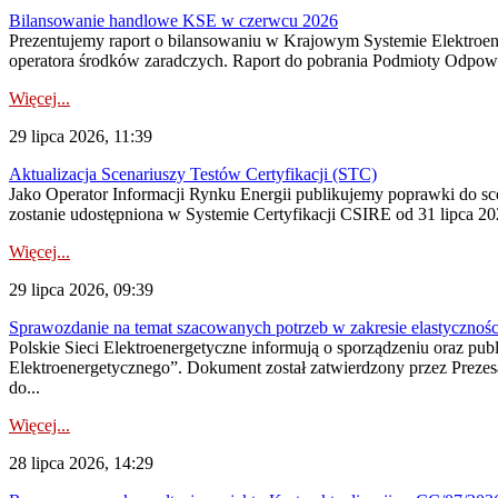
Bilansowanie handlowe KSE w czerwcu 2026
Prezentujemy raport o bilansowaniu w Krajowym Systemie Elektroene
operatora środków zaradczych. Raport do pobrania Podmioty Odpowi
Więcej...
29 lipca 2026, 11:39
Aktualizacja Scenariuszy Testów Certyfikacji (STC)
Jako Operator Informacji Rynku Energii publikujemy poprawki do
zostanie udostępniona w Systemie Certyfikacji CSIRE od 31 lipca 202
Więcej...
29 lipca 2026, 09:39
Sprawozdanie na temat szacowanych potrzeb w zakresie elastycznośc
Polskie Sieci Elektroenergetyczne informują o sporządzeniu oraz pu
Elektroenergetycznego”. Dokument został zatwierdzony przez Preze
do...
Więcej...
28 lipca 2026, 14:29