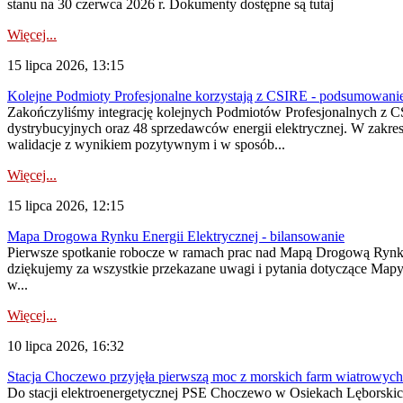
stanu na 30 czerwca 2026 r. Dokumenty dostępne są tutaj
Więcej...
15 lipca 2026, 13:15
Kolejne Podmioty Profesjonalne korzystają z CSIRE - podsumowani
Zakończyliśmy integrację kolejnych Podmiotów Profesjonalnych z C
dystrybucyjnych oraz 48 sprzedawców energii elektrycznej. W zakr
walidacje z wynikiem pozytywnym i w sposób...
Więcej...
15 lipca 2026, 12:15
Mapa Drogowa Rynku Energii Elektrycznej - bilansowanie
Pierwsze spotkanie robocze w ramach prac nad Mapą Drogową Rynku En
dziękujemy za wszystkie przekazane uwagi i pytania dotyczące Map
w...
Więcej...
10 lipca 2026, 16:32
Stacja Choczewo przyjęła pierwszą moc z morskich farm wiatrowych
Do stacji elektroenergetycznej PSE Choczewo w Osiekach Lęborskich 