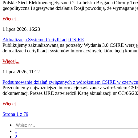
Polskie Sieci Elektroenergetyczne i 2. Lubelska Brygada Obrony Tery
geopolityczna i agresywne działania Rosji powodują, że wymagane je
Więcej...
1 lipca 2026, 16:23
Aktualizacja Systemu Certyfikacji CSIRE
Publikujemy zaktualizowaną na potrzeby Wydania 3.0 CSIRE wersję 
do realizacji certyfikacji systemów informacyjnych, które będą komu
Więcej...
1 lipca 2026, 11:12
Podsumowanie działań związanych z wdrożeniem CSIRE w czerwc
Prezentujemy najważniejsze informacje związane z wdrożeniem CSIRE
dokumentacji Prezes URE zatwierdził Kartę aktualizacji nr CC/06/202
Więcej...
Strona 1 z 79
1
2