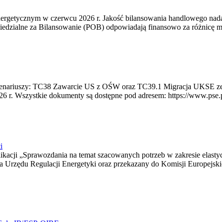
rgetycznym w czerwcu 2026 r. Jakość bilansowania handlowego nadal 
edzialne za Bilansowanie (POB) odpowiadają finansowo za różnicę mię
 scenariuszy: TC38 Zawarcie US z OŚW oraz TC39.1 Migracja UKSE 
6 r. Wszystkie dokumenty są dostępne pod adresem: https://www.pse.pl/
i
blikacji „Sprawozdania na temat szacowanych potrzeb w zakresie elast
sa Urzędu Regulacji Energetyki oraz przekazany do Komisji Europejs