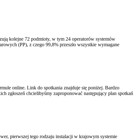
izują kolejne 72 podmioty, w tym 24 operatorów systemów
iarowych (PP), z czego 99,8% przeszło wszystkie wymagane
ule online. Link do spotkania znajduje się poniżej. Bardzo
ich zgłoszeń chcielibyśmy zaproponować następujący plan spotkań
er, pierwszej tego rodzaju instalacji w krajowym systemie