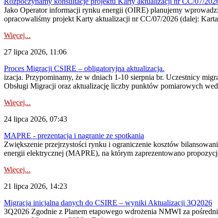
Rozpoczynamy konsultacje projektu Karty aktualizacji nr CC/07/2
Jako Operator informacji rynku energii (OIRE) planujemy wprowadzić
opracowaliśmy projekt Karty aktualizacji nr CC/07/2026 (dalej: Karta
Więcej...
27 lipca 2026, 11:06
Proces Migracji CSIRE – obligatoryjna aktualizacja.
izacja. Przypominamy, że w dniach 1-10 sierpnia br. Uczestnicy mi
Obsługi Migracji oraz aktualizację liczby punktów pomiarowych wedł
Więcej...
24 lipca 2026, 07:43
MAPRE - prezentacja i nagranie ze spotkania
Zwiększenie przejrzystości rynku i ograniczenie kosztów bilansowan
energii elektrycznej (MAPRE), na którym zaprezentowano propozycje
Więcej...
21 lipca 2026, 14:23
Migracja inicjalna danych do CSIRE – wyniki Aktualizacji 3Q2026
3Q2026 Zgodnie z Planem etapowego wdrożenia NMWI za pośrednictwe