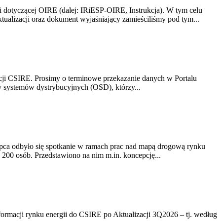
i dotyczącej OIRE (dalej: IRiESP-OIRE, Instrukcja). W tym celu
aktualizacji oraz dokument wyjaśniający zamieściliśmy pod tym...
acji CSIRE. Prosimy o terminowe przekazanie danych w Portalu
zy systemów dystrybucyjnych (OSD), którzy...
lipca odbyło się spotkanie w ramach prac nad mapą drogową rynku
200 osób. Przedstawiono na nim m.in. koncepcję...
rmacji rynku energii do CSIRE po Aktualizacji 3Q2026 – tj. według