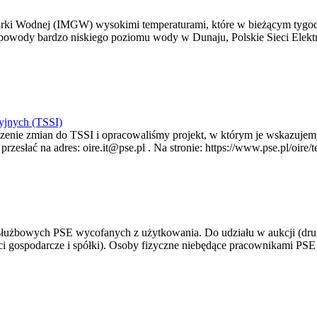
arki Wodnej (IMGW) wysokimi temperaturami, które w bieżącym tygod
powody bardzo niskiego poziomu wody w Dunaju, Polskie Sieci Elektr
yjnych (TSSI)
enie zmian do TSSI i opracowaliśmy projekt, w którym je wskazujemy
rzesłać na adres: oire.it@pse.pl . Na stronie: https://www.pse.pl/oir
 służbowych PSE wycofanych z użytkowania. Do udziału w aukcji (dru
i gospodarcze i spółki). Osoby fizyczne niebędące pracownikami PSE i