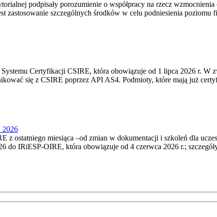
torialnej podpisały porozumienie o współpracy na rzecz wzmocnienia o
st zastosowanie szczególnych środków w celu podniesienia poziomu fizy
Systemu Certyfikacji CSIRE, która obowiązuje od 1 lipca 2026 r. W 
nikować się z CSIRE poprzez API AS4. Podmioty, które mają już certyf
u 2026
 z ostatniego miesiąca –od zmian w dokumentacji i szkoleń dla ucze
6 do IRiESP‑OIRE, która obowiązuje od 4 czerwca 2026 r.; szczegóły i