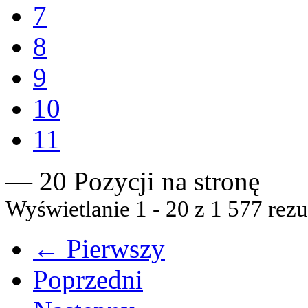
7
8
9
10
11
— 20 Pozycji na stronę
Wyświetlanie 1 - 20 z 1 577 rezu
← Pierwszy
Poprzedni