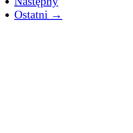
Następny
Ostatni →