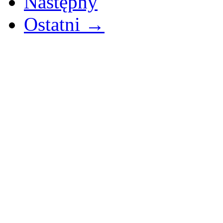
Następny
Ostatni →