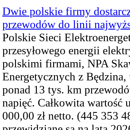
Dwie polskie firmy dostarc
przewodów do linii najwyż
Polskie Sieci Elektroenerge
przesyłowego energii elekt
polskimi firmami, NPA Sk
Energetycznych z Będzina
ponad 13 tys. km przewodó
napięć. Całkowita wartość
000,00 zł netto. (445 353 4
przewidziane są na lata 202