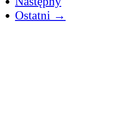
Następny
Ostatni →