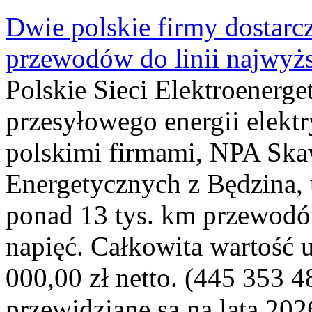
Dwie polskie firmy dostarc
przewodów do linii najwyż
Polskie Sieci Elektroenerge
przesyłowego energii elekt
polskimi firmami, NPA Sk
Energetycznych z Będzina
ponad 13 tys. km przewodó
napięć. Całkowita wartość
000,00 zł netto. (445 353 4
przewidziane są na lata 202