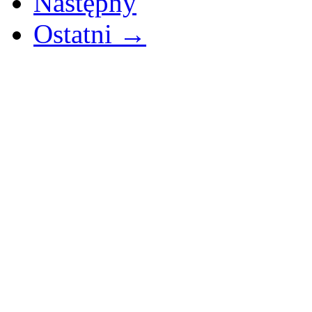
Następny
Ostatni →