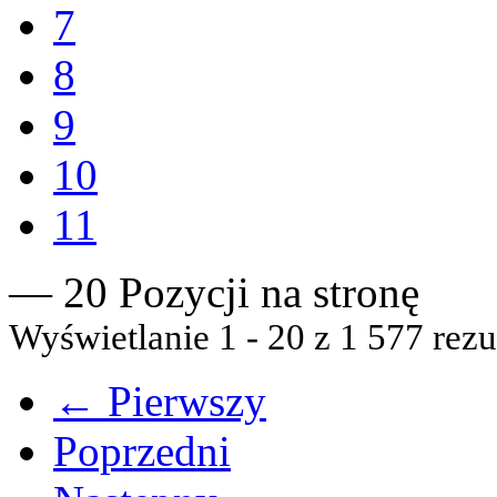
7
8
9
10
11
— 20 Pozycji na stronę
Wyświetlanie 1 - 20 z 1 577 rezu
← Pierwszy
Poprzedni