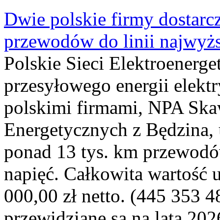
Dwie polskie firmy dostarc
przewodów do linii najwyż
Polskie Sieci Elektroenerge
przesyłowego energii elekt
polskimi firmami, NPA Sk
Energetycznych z Będzina
ponad 13 tys. km przewodó
napięć. Całkowita wartość
000,00 zł netto. (445 353 4
przewidziane są na lata 202