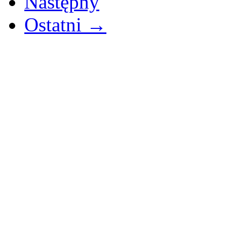
Następny
Ostatni →