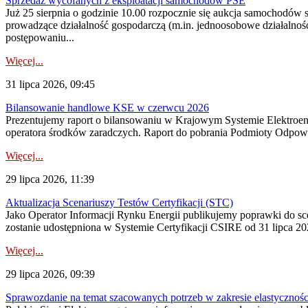
Sprzedaż wycofanych z eksploatacji samochodów PSE
Już 25 sierpnia o godzinie 10.00 rozpocznie się aukcja samochodów
prowadzące działalność gospodarczą (m.in. jednoosobowe działalnośc
postępowaniu...
Więcej...
31 lipca 2026, 09:45
Bilansowanie handlowe KSE w czerwcu 2026
Prezentujemy raport o bilansowaniu w Krajowym Systemie Elektroene
operatora środków zaradczych. Raport do pobrania Podmioty Odpowi
Więcej...
29 lipca 2026, 11:39
Aktualizacja Scenariuszy Testów Certyfikacji (STC)
Jako Operator Informacji Rynku Energii publikujemy poprawki do
zostanie udostępniona w Systemie Certyfikacji CSIRE od 31 lipca 202
Więcej...
29 lipca 2026, 09:39
Sprawozdanie na temat szacowanych potrzeb w zakresie elastycznośc