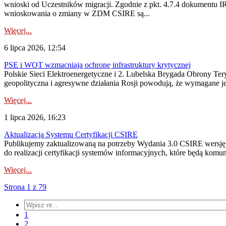
wnioski od Uczestników migracji. Zgodnie z pkt. 4.7.4 dokumentu I
wnioskowania o zmiany w ZDM CSIRE są...
Więcej...
6 lipca 2026, 12:54
PSE i WOT wzmacniają ochronę infrastruktury krytycznej
Polskie Sieci Elektroenergetyczne i 2. Lubelska Brygada Obrony Tery
geopolityczna i agresywne działania Rosji powodują, że wymagane je
Więcej...
1 lipca 2026, 16:23
Aktualizacja Systemu Certyfikacji CSIRE
Publikujemy zaktualizowaną na potrzeby Wydania 3.0 CSIRE wersję 
do realizacji certyfikacji systemów informacyjnych, które będą komu
Więcej...
Strona 1 z 79
1
2