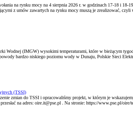
zywołania na rynku mocy na 4 sierpnia 2026 r. w godzinach 17-18 i 18
jącymi z umów zawartych na rynku mocy muszą je zrealizować, czyli
arki Wodnej (IMGW) wysokimi temperaturami, które w bieżącym tygod
powody bardzo niskiego poziomu wody w Dunaju, Polskie Sieci Elektr
yjnych (TSSI)
enie zmian do TSSI i opracowaliśmy projekt, w którym je wskazujemy
rzesłać na adres: oire.it@pse.pl . Na stronie: https://www.pse.pl/oir