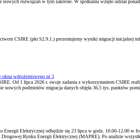
 nowych rozwiązań w tym zakresie. W spotkaniu wzięło udział ponad 
m CSIRE (pkt S2.9.1.) prezentujemy wyniki migracji inicjalnej info
e okna wdrożeniowego nr 3
SIRE. Od 1 lipca 2026 r. swoje zadania z wykorzystaniem CSIRE real
esie nowych podmiotów migracja danych objęła 36,5 tys. punktów pom
ergii Elektrycznej odbędzie się 23 lipca w godz. 10.00-12.00 w form
y Drogowej Rynku Energii Elektrycznej (MAPRE). Po analizie wszystk