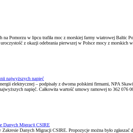
na Pomorzu w lipcu trafiła moc z morskiej farmy wiatrowej Baltic Pow
ę uroczystość z okazji odebrania pierwszej w Polsce mocy z morskich w
nii najwyższych napięć
o energii elektrycznej – podpisały z dwoma polskimi firmami, NPA S
jwyższych napięć. Całkowita wartość umowy ramowej to 362 076 000,0
ie Danych Migracji CSIRE
Zakresie Danych Migracji CSIRE. Propozycje można było zgłaszać d