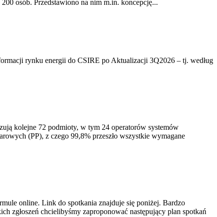
200 osób. Przedstawiono na nim m.in. koncepcję...
rmacji rynku energii do CSIRE po Aktualizacji 3Q2026 – tj. według
izują kolejne 72 podmioty, w tym 24 operatorów systemów
iarowych (PP), z czego 99,8% przeszło wszystkie wymagane
ule online. Link do spotkania znajduje się poniżej. Bardzo
ich zgłoszeń chcielibyśmy zaproponować następujący plan spotkań