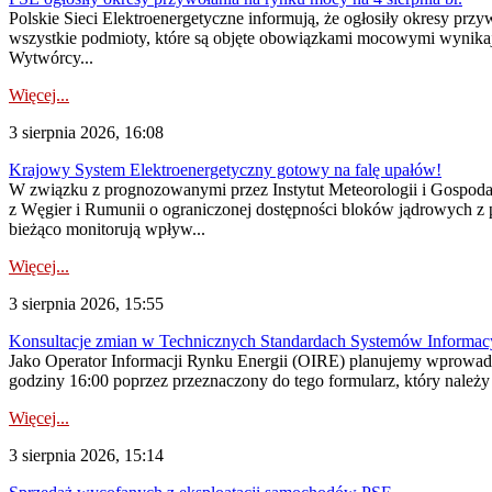
Polskie Sieci Elektroenergetyczne informują, że ogłosiły okresy pr
wszystkie podmioty, które są objęte obowiązkami mocowymi wynika
Wytwórcy...
Więcej...
3 sierpnia 2026, 16:08
Krajowy System Elektroenergetyczny gotowy na falę upałów!
W związku z prognozowanymi przez Instytut Meteorologii i Gospod
z Węgier i Rumunii o ograniczonej dostępności bloków jądrowych z 
bieżąco monitorują wpływ...
Więcej...
3 sierpnia 2026, 15:55
Konsultacje zmian w Technicznych Standardach Systemów Informac
Jako Operator Informacji Rynku Energii (OIRE) planujemy wprowadz
godziny 16:00 poprzez przeznaczony do tego formularz, który należy p
Więcej...
3 sierpnia 2026, 15:14