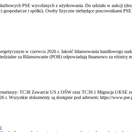
 służbowych PSE wycofanych z użytkowania. Do udziału w aukcji (dru
i gospodarcze i spółki). Osoby fizyczne niebędące pracownikami PSE i
rgetycznym w czerwcu 2026 r. Jakość bilansowania handlowego nadal 
edzialne za Bilansowanie (POB) odpowiadają finansowo za różnicę mię
 scenariuszy: TC38 Zawarcie US z OŚW oraz TC39.1 Migracja UKSE 
6 r. Wszystkie dokumenty są dostępne pod adresem: https://www.pse.pl/
i