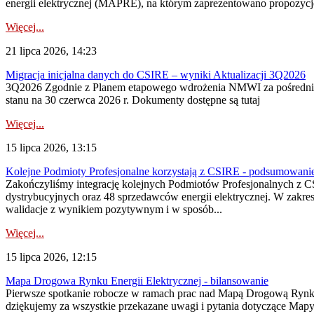
energii elektrycznej (MAPRE), na którym zaprezentowano propozycje
Więcej...
21 lipca 2026, 14:23
Migracja inicjalna danych do CSIRE – wyniki Aktualizacji 3Q2026
3Q2026 Zgodnie z Planem etapowego wdrożenia NMWI za pośrednictwe
stanu na 30 czerwca 2026 r. Dokumenty dostępne są tutaj
Więcej...
15 lipca 2026, 13:15
Kolejne Podmioty Profesjonalne korzystają z CSIRE - podsumowani
Zakończyliśmy integrację kolejnych Podmiotów Profesjonalnych z C
dystrybucyjnych oraz 48 sprzedawców energii elektrycznej. W zakr
walidacje z wynikiem pozytywnym i w sposób...
Więcej...
15 lipca 2026, 12:15
Mapa Drogowa Rynku Energii Elektrycznej - bilansowanie
Pierwsze spotkanie robocze w ramach prac nad Mapą Drogową Rynku En
dziękujemy za wszystkie przekazane uwagi i pytania dotyczące Map