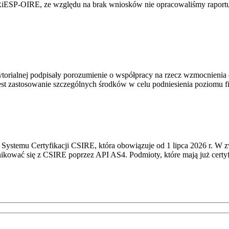
RiESP-OIRE, ze względu na brak wniosków nie opracowaliśmy raportu 
torialnej podpisały porozumienie o współpracy na rzecz wzmocnienia o
st zastosowanie szczególnych środków w celu podniesienia poziomu fizy
Systemu Certyfikacji CSIRE, która obowiązuje od 1 lipca 2026 r. W 
nikować się z CSIRE poprzez API AS4. Podmioty, które mają już certyf