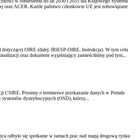
yczności w odniesieniu do lat 2030 i 2035 dla Krajowego Systemu
kiej oraz ACER. Każde państwo członkowie UE jest zobowiązane
i dotyczącej OIRE (dalej: IRiESP-OIRE, Instrukcja). W tym celu
aktualizacji oraz dokument wyjaśniający zamieściliśmy pod tym...
acji CSIRE. Prosimy o terminowe przekazanie danych w Portalu
zy systemów dystrybucyjnych (OSD), którzy...
lipca odbyło się spotkanie w ramach prac nad mapą drogową rynku