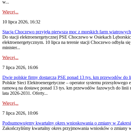
w...
Więcej...
10 lipca 2026, 16:32
Stacja Choczewo przyjęła pierwszą moc z morskich farm wiatrowych
Do stacji elektroenergetycznej PSE Choczewo w Osiekach Lęborskich 
elektroenergetycznym. 10 lipca na terenie stacji Choczewo odbyła si
minister...
Więcej...
7 lipca 2026, 16:06
Dwie polskie firmy dostarczą PSE ponad 13 tys. km przewodów do li
Polskie Sieci Elektroenergetyczne – operator systemu przesyłoweg
ramową na dostawę ponad 13 tys. km przewodów fazowych do linii na
lata 2026-2031. Oferty...
Więcej...
7 lipca 2026, 10:06
Podsumowujemy kwartalny okres wnioskowania o zmiany w Zakres
Zakończyliśmy kwartalny okres przyjmowania wniosków o zmiany w 