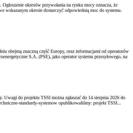
-19. Ogłoszenie okresów przywołania na rynku mocy oznacza, że
 we wskazanym okresie dostarczyć odpowiednią moc do systemu.
niu obejmą znaczną część Europy, oraz informacjami od operatorów
oenergetyczne S.A. (PSE), jako operator systemu przesyłowego, na
. Uwagi do projektu TSSI można zgłaszać do 14 sierpnia 2026 do
e/techniczne-standardy-systemow opublikowaliśmy: projekt TSSI...