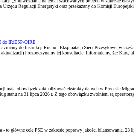
blikacji „Sprawozdania na temat szacowanych potrzeb w zakresie elast
sa Urzędu Regulacji Energetyki oraz przekazany do Komisji Europejs
026 do IRiESP-OIRE
 zmiany do Instrukcji Ruchu i Eksploatacji Sieci Przesyłowej w częśc
 aktualizacji) i rozpoczynamy jej konsultacje. Informujemy, że: Kartę 
gracji mają obowiązek zaktualizować ekstrakty danych w Procesie Migr
ug stanu na 31 lipca 2026 r. Z tego obowiązku zwolnieni są operator
ia - to główne cele PSE w zakresie poprawy jakości bilansowania. 23 