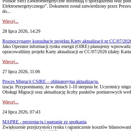
Polskie Sieci Elektroenergetyczne informują o sporządzeniu oraz pu
Elektroenergetycznego”. Dokument został zatwierdzony przez Preze
do...
Więcej...
28 lipca 2026, 14:29
Rozpoczynamy konsultacje projektu Karty aktualizacji nr CC/07/2
Jako Operator informacji rynku energii (OIRE) planujemy wprowadzić
opracowaliśmy projekt Karty aktualizacji nr CC/07/2026 (dalej: Karta
Więcej...
27 lipca 2026, 11:06
Proces Migracji CSIRE – obligatoryjna aktualizacja.
izacja. Przypominamy, że w dniach 1-10 sierpnia br. Uczestnicy mi
Obsługi Migracji oraz aktualizację liczby punktów pomiarowych wedł
Więcej...
24 lipca 2026, 07:43
MAPRE - prezentacja i nagranie ze spotkania
Zwiększenie przejrzystości rynku i ograniczenie kosztów bilansowan