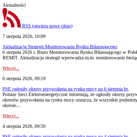
Aktualności
RSS
(otwiera nowe okno)
7 sierpnia 2026, 10:09
Aktualizacja Strategii Monitorowania Rynku Bilansującego
6 sierpnia 2026 r. Biuro Monitorowania Rynku Bilansującego w Polsk
REMIT. Aktualizacja strategii wprowadza m.in. monitorowanie bież
Więcej...
6 sierpnia 2026, 09:19
PSE ogłosiły okresy przywołania na rynku mocy na 6 sierpnia br.
Polskie Sieci Elektroenergetyczne informują, że ogłosiły okresy prz
okresów przywołania na rynku mocy oznacza, że wszystkie podmiot
okresie...
Więcej...
4 sierpnia 2026, 09:50
PSE ogłosiły okresy przywołania na rynku mocy na 4 sierpnia br.