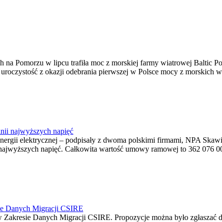
na Pomorzu w lipcu trafiła moc z morskiej farmy wiatrowej Baltic Pow
ę uroczystość z okazji odebrania pierwszej w Polsce mocy z morskich w
nii najwyższych napięć
o energii elektrycznej – podpisały z dwoma polskimi firmami, NPA S
jwyższych napięć. Całkowita wartość umowy ramowej to 362 076 000,0
ie Danych Migracji CSIRE
Zakresie Danych Migracji CSIRE. Propozycje można było zgłaszać d