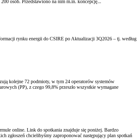
200 osób. Przedstawiono na nim m.in. koncepcję...
rmacji rynku energii do CSIRE po Aktualizacji 3Q2026 – tj. według
izują kolejne 72 podmioty, w tym 24 operatorów systemów
iarowych (PP), z czego 99,8% przeszło wszystkie wymagane
ule online. Link do spotkania znajduje się poniżej. Bardzo
ich zgłoszeń chcielibyśmy zaproponować następujący plan spotkań