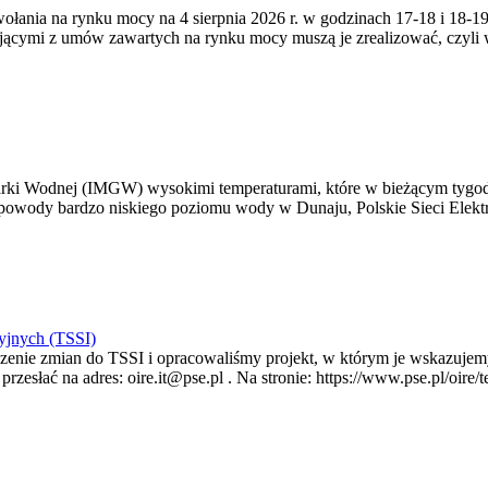
zywołania na rynku mocy na 4 sierpnia 2026 r. w godzinach 17-18 i 18
jącymi z umów zawartych na rynku mocy muszą je zrealizować, czyli
arki Wodnej (IMGW) wysokimi temperaturami, które w bieżącym tygod
powody bardzo niskiego poziomu wody w Dunaju, Polskie Sieci Elektr
yjnych (TSSI)
enie zmian do TSSI i opracowaliśmy projekt, w którym je wskazujemy
rzesłać na adres: oire.it@pse.pl . Na stronie: https://www.pse.pl/oir