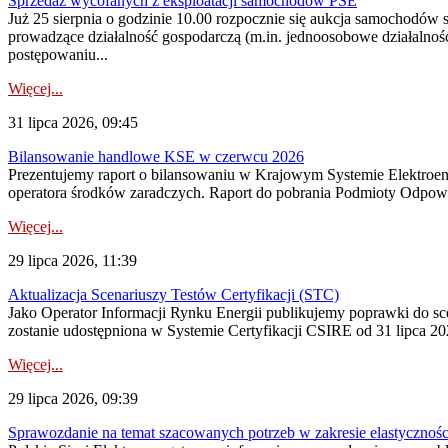
Sprzedaż wycofanych z eksploatacji samochodów PSE
Już 25 sierpnia o godzinie 10.00 rozpocznie się aukcja samochodów
prowadzące działalność gospodarczą (m.in. jednoosobowe działalnośc
postępowaniu...
Więcej...
31 lipca 2026, 09:45
Bilansowanie handlowe KSE w czerwcu 2026
Prezentujemy raport o bilansowaniu w Krajowym Systemie Elektroene
operatora środków zaradczych. Raport do pobrania Podmioty Odpowi
Więcej...
29 lipca 2026, 11:39
Aktualizacja Scenariuszy Testów Certyfikacji (STC)
Jako Operator Informacji Rynku Energii publikujemy poprawki do
zostanie udostępniona w Systemie Certyfikacji CSIRE od 31 lipca 202
Więcej...
29 lipca 2026, 09:39
Sprawozdanie na temat szacowanych potrzeb w zakresie elastycznośc