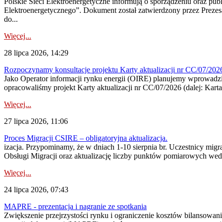
Polskie Sieci Elektroenergetyczne informują o sporządzeniu oraz pu
Elektroenergetycznego”. Dokument został zatwierdzony przez Preze
do...
Więcej...
28 lipca 2026, 14:29
Rozpoczynamy konsultacje projektu Karty aktualizacji nr CC/07/2
Jako Operator informacji rynku energii (OIRE) planujemy wprowadzić
opracowaliśmy projekt Karty aktualizacji nr CC/07/2026 (dalej: Karta
Więcej...
27 lipca 2026, 11:06
Proces Migracji CSIRE – obligatoryjna aktualizacja.
izacja. Przypominamy, że w dniach 1-10 sierpnia br. Uczestnicy mi
Obsługi Migracji oraz aktualizację liczby punktów pomiarowych wedł
Więcej...
24 lipca 2026, 07:43
MAPRE - prezentacja i nagranie ze spotkania
Zwiększenie przejrzystości rynku i ograniczenie kosztów bilansowan