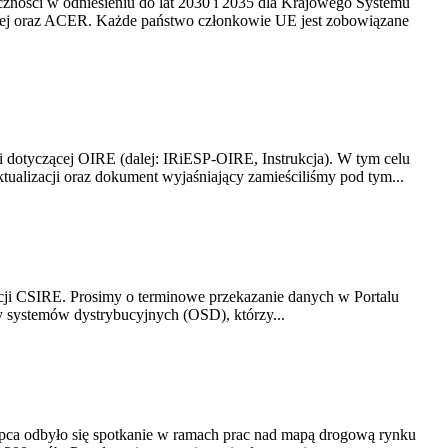
yczności w odniesieniu do lat 2030 i 2035 dla Krajowego Systemu
kiej oraz ACER. Każde państwo członkowie UE jest zobowiązane
i dotyczącej OIRE (dalej: IRiESP-OIRE, Instrukcja). W tym celu
aktualizacji oraz dokument wyjaśniający zamieściliśmy pod tym...
acji CSIRE. Prosimy o terminowe przekazanie danych w Portalu
zy systemów dystrybucyjnych (OSD), którzy...
lipca odbyło się spotkanie w ramach prac nad mapą drogową rynku