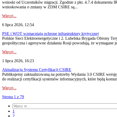
wnioski od Uczestników migracji. Zgodnie z pkt. 4.7.4 dokumentu I
wnioskowania o zmiany w ZDM CSIRE są...
Więcej...
6 lipca 2026, 12:54
PSE i WOT wzmacniają ochronę infrastruktury krytycznej
Polskie Sieci Elektroenergetyczne i 2. Lubelska Brygada Obrony Tery
geopolityczna i agresywne działania Rosji powodują, że wymagane je
Więcej...
1 lipca 2026, 16:23
Aktualizacja Systemu Certyfikacji CSIRE
Publikujemy zaktualizowaną na potrzeby Wydania 3.0 CSIRE wersję 
do realizacji certyfikacji systemów informacyjnych, które będą komu
Więcej...
Strona 1 z 79
1
2