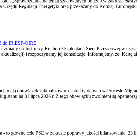
blikacji „Sprawozdania na temat szacowanych potrzeb w zakresie elast
sa Urzędu Regulacji Energetyki oraz przekazany do Komisji Europejs
026 do IRiESP-OIRE
 zmiany do Instrukcji Ruchu i Eksploatacji Sieci Przesyłowej w częśc
 aktualizacji) i rozpoczynamy jej konsultacje. Informujemy, że: Kartę 
gracji mają obowiązek zaktualizować ekstrakty danych w Procesie Migr
ug stanu na 31 lipca 2026 r. Z tego obowiązku zwolnieni są operator
ia - to główne cele PSE w zakresie poprawy jakości bilansowania. 23 