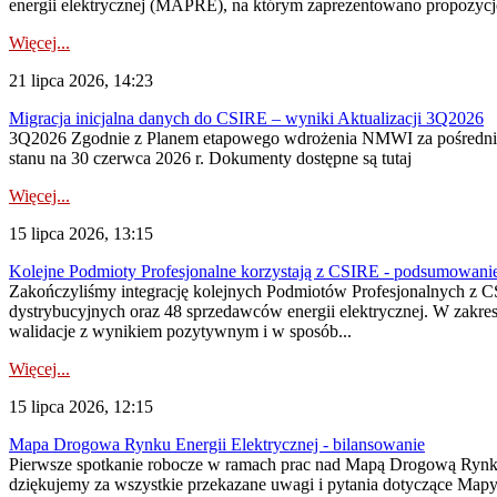
energii elektrycznej (MAPRE), na którym zaprezentowano propozycje
Więcej...
21 lipca 2026, 14:23
Migracja inicjalna danych do CSIRE – wyniki Aktualizacji 3Q2026
3Q2026 Zgodnie z Planem etapowego wdrożenia NMWI za pośrednictwe
stanu na 30 czerwca 2026 r. Dokumenty dostępne są tutaj
Więcej...
15 lipca 2026, 13:15
Kolejne Podmioty Profesjonalne korzystają z CSIRE - podsumowani
Zakończyliśmy integrację kolejnych Podmiotów Profesjonalnych z C
dystrybucyjnych oraz 48 sprzedawców energii elektrycznej. W zakr
walidacje z wynikiem pozytywnym i w sposób...
Więcej...
15 lipca 2026, 12:15
Mapa Drogowa Rynku Energii Elektrycznej - bilansowanie
Pierwsze spotkanie robocze w ramach prac nad Mapą Drogową Rynku En
dziękujemy za wszystkie przekazane uwagi i pytania dotyczące Map