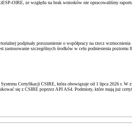
RiESP-OIRE, ze względu na brak wniosków nie opracowaliśmy raportu 
torialnej podpisały porozumienie o współpracy na rzecz wzmocnienia o
st zastosowanie szczególnych środków w celu podniesienia poziomu fizy
Systemu Certyfikacji CSIRE, która obowiązuje od 1 lipca 2026 r. W 
nikować się z CSIRE poprzez API AS4. Podmioty, które mają już certyf