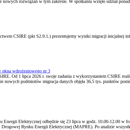
 nowych rozwiązań w tym zakresie. W spotkaniu wzięło udział ponad 
m CSIRE (pkt S2.9.1.) prezentujemy wyniki migracji inicjalnej info
e okna wdrożeniowego nr 3
SIRE. Od 1 lipca 2026 r. swoje zadania z wykorzystaniem CSIRE real
esie nowych podmiotów migracja danych objęła 36,5 tys. punktów pom
ergii Elektrycznej odbędzie się 23 lipca w godz. 10.00-12.00 w form
y Drogowej Rynku Energii Elektrycznej (MAPRE). Po analizie wszystk