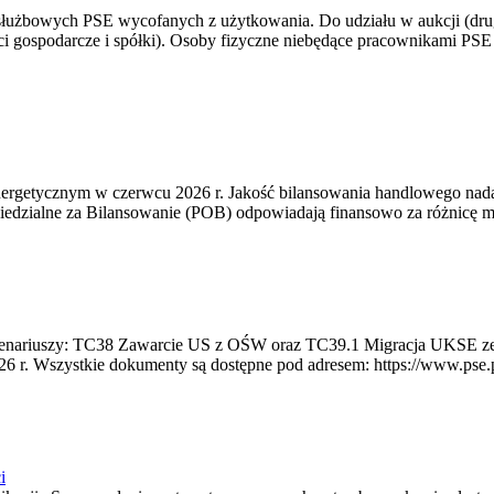
 służbowych PSE wycofanych z użytkowania. Do udziału w aukcji (dru
i gospodarcze i spółki). Osoby fizyczne niebędące pracownikami PSE i
rgetycznym w czerwcu 2026 r. Jakość bilansowania handlowego nadal 
edzialne za Bilansowanie (POB) odpowiadają finansowo za różnicę mię
 scenariuszy: TC38 Zawarcie US z OŚW oraz TC39.1 Migracja UKSE 
6 r. Wszystkie dokumenty są dostępne pod adresem: https://www.pse.pl/
i