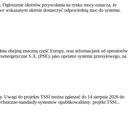
-19. Ogłoszenie okresów przywołania na rynku mocy oznacza, że
 we wskazanym okresie dostarczyć odpowiednią moc do systemu.
niu obejmą znaczną część Europy, oraz informacjami od operatorów
oenergetyczne S.A. (PSE), jako operator systemu przesyłowego, na
. Uwagi do projektu TSSI można zgłaszać do 14 sierpnia 2026 do
e/techniczne-standardy-systemow opublikowaliśmy: projekt TSSI...