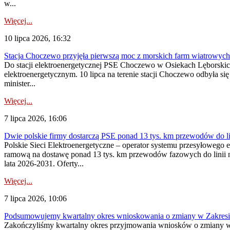
w...
Więcej...
10 lipca 2026, 16:32
Stacja Choczewo przyjęła pierwszą moc z morskich farm wiatrowych
Do stacji elektroenergetycznej PSE Choczewo w Osiekach Lęborskich 
elektroenergetycznym. 10 lipca na terenie stacji Choczewo odbyła si
minister...
Więcej...
7 lipca 2026, 16:06
Dwie polskie firmy dostarczą PSE ponad 13 tys. km przewodów do li
Polskie Sieci Elektroenergetyczne – operator systemu przesyłoweg
ramową na dostawę ponad 13 tys. km przewodów fazowych do linii na
lata 2026-2031. Oferty...
Więcej...
7 lipca 2026, 10:06
Podsumowujemy kwartalny okres wnioskowania o zmiany w Zakres
Zakończyliśmy kwartalny okres przyjmowania wniosków o zmiany w 