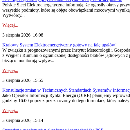
Polskie Sieci Elektroenergetyczne informują, że ogłosiły okresy pr
wszystkie podmioty, które są objęte obowiązkami mocowymi wynika
Wytwórcy...
Więcej...
3 sierpnia 2026, 16:08
Krajowy System Elektroenergetyczny gotowy na falę upałów!
W związku z prognozowanymi przez Instytut Meteorologii i Gospod
z Węgier i Rumunii o ograniczonej dostępności bloków jądrowych z 
bieżąco monitorują wpływ...
Więcej...
3 sierpnia 2026, 15:55
Konsultacje zmian w Technicznych Standardach Systemów Informac
Jako Operator Informacji Rynku Energii (OIRE) planujemy wprowadz
godziny 16:00 poprzez przeznaczony do tego formularz, który należy p
Więcej...
3 sierpnia 2026, 15:14