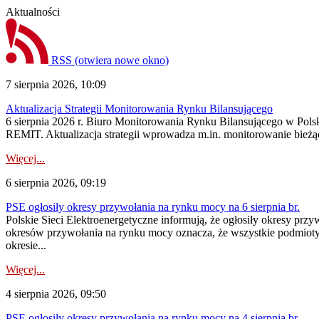
Aktualności
RSS
(otwiera nowe okno)
7 sierpnia 2026, 10:09
Aktualizacja Strategii Monitorowania Rynku Bilansującego
6 sierpnia 2026 r. Biuro Monitorowania Rynku Bilansującego w Polsk
REMIT. Aktualizacja strategii wprowadza m.in. monitorowanie bież
Więcej...
6 sierpnia 2026, 09:19
PSE ogłosiły okresy przywołania na rynku mocy na 6 sierpnia br.
Polskie Sieci Elektroenergetyczne informują, że ogłosiły okresy prz
okresów przywołania na rynku mocy oznacza, że wszystkie podmiot
okresie...
Więcej...
4 sierpnia 2026, 09:50
PSE ogłosiły okresy przywołania na rynku mocy na 4 sierpnia br.