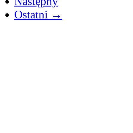
Następny
Ostatni →