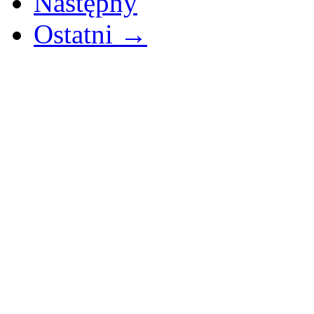
Następny
Ostatni →