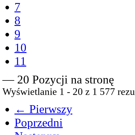
7
8
9
10
11
— 20 Pozycji na stronę
Wyświetlanie 1 - 20 z 1 577 rezu
← Pierwszy
Poprzedni