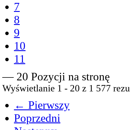
7
8
9
10
11
— 20 Pozycji na stronę
Wyświetlanie 1 - 20 z 1 577 rezu
← Pierwszy
Poprzedni