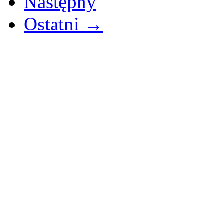
Następny
Ostatni →