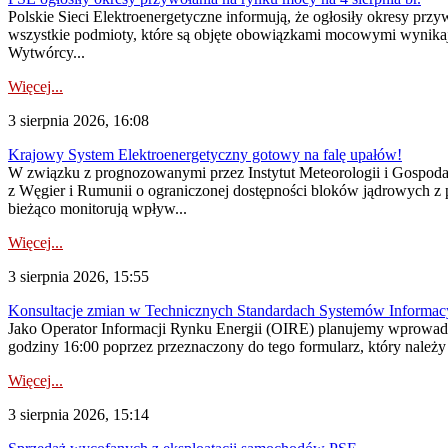
Polskie Sieci Elektroenergetyczne informują, że ogłosiły okresy pr
wszystkie podmioty, które są objęte obowiązkami mocowymi wynika
Wytwórcy...
Więcej...
3 sierpnia 2026, 16:08
Krajowy System Elektroenergetyczny gotowy na falę upałów!
W związku z prognozowanymi przez Instytut Meteorologii i Gospod
z Węgier i Rumunii o ograniczonej dostępności bloków jądrowych z 
bieżąco monitorują wpływ...
Więcej...
3 sierpnia 2026, 15:55
Konsultacje zmian w Technicznych Standardach Systemów Informac
Jako Operator Informacji Rynku Energii (OIRE) planujemy wprowadz
godziny 16:00 poprzez przeznaczony do tego formularz, który należy p
Więcej...
3 sierpnia 2026, 15:14