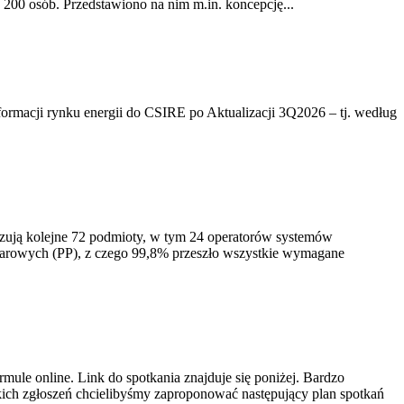
200 osób. Przedstawiono na nim m.in. koncepcję...
rmacji rynku energii do CSIRE po Aktualizacji 3Q2026 – tj. według
izują kolejne 72 podmioty, w tym 24 operatorów systemów
iarowych (PP), z czego 99,8% przeszło wszystkie wymagane
ule online. Link do spotkania znajduje się poniżej. Bardzo
ich zgłoszeń chcielibyśmy zaproponować następujący plan spotkań