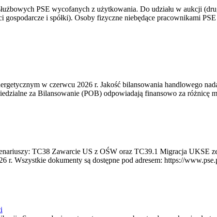
 służbowych PSE wycofanych z użytkowania. Do udziału w aukcji (dru
i gospodarcze i spółki). Osoby fizyczne niebędące pracownikami PSE i
rgetycznym w czerwcu 2026 r. Jakość bilansowania handlowego nadal 
edzialne za Bilansowanie (POB) odpowiadają finansowo za różnicę mię
 scenariuszy: TC38 Zawarcie US z OŚW oraz TC39.1 Migracja UKSE 
6 r. Wszystkie dokumenty są dostępne pod adresem: https://www.pse.pl/
i