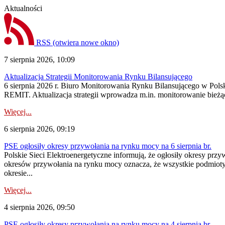
Aktualności
RSS
(otwiera nowe okno)
7 sierpnia 2026, 10:09
Aktualizacja Strategii Monitorowania Rynku Bilansującego
6 sierpnia 2026 r. Biuro Monitorowania Rynku Bilansującego w Polsk
REMIT. Aktualizacja strategii wprowadza m.in. monitorowanie bież
Więcej...
6 sierpnia 2026, 09:19
PSE ogłosiły okresy przywołania na rynku mocy na 6 sierpnia br.
Polskie Sieci Elektroenergetyczne informują, że ogłosiły okresy prz
okresów przywołania na rynku mocy oznacza, że wszystkie podmiot
okresie...
Więcej...
4 sierpnia 2026, 09:50
PSE ogłosiły okresy przywołania na rynku mocy na 4 sierpnia br.