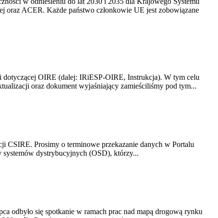
yczności w odniesieniu do lat 2030 i 2035 dla Krajowego Systemu
kiej oraz ACER. Każde państwo członkowie UE jest zobowiązane
i dotyczącej OIRE (dalej: IRiESP-OIRE, Instrukcja). W tym celu
aktualizacji oraz dokument wyjaśniający zamieściliśmy pod tym...
acji CSIRE. Prosimy o terminowe przekazanie danych w Portalu
zy systemów dystrybucyjnych (OSD), którzy...
lipca odbyło się spotkanie w ramach prac nad mapą drogową rynku