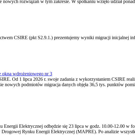
 nowych rozwiązań w tym zakresie. W spotkaniu wzięło udział ponad 
m CSIRE (pkt S2.9.1.) prezentujemy wyniki migracji inicjalnej info
e okna wdrożeniowego nr 3
SIRE. Od 1 lipca 2026 r. swoje zadania z wykorzystaniem CSIRE real
esie nowych podmiotów migracja danych objęła 36,5 tys. punktów pom
ergii Elektrycznej odbędzie się 23 lipca w godz. 10.00-12.00 w form
y Drogowej Rynku Energii Elektrycznej (MAPRE). Po analizie wszystk