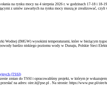
zywołania na rynku mocy na 4 sierpnia 2026 r. w godzinach 17-18 i 18
jącymi z umów zawartych na rynku mocy muszą je zrealizować, czyli
arki Wodnej (IMGW) wysokimi temperaturami, które w bieżącym tygod
powody bardzo niskiego poziomu wody w Dunaju, Polskie Sieci Elektr
yjnych (TSSI)
enie zmian do TSSI i opracowaliśmy projekt, w którym je wskazujemy
rzesłać na adres: oire.it@pse.pl . Na stronie: https://www.pse.pl/oir