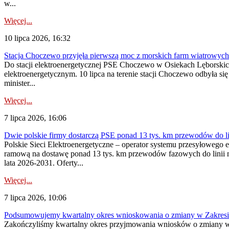
w...
Więcej...
10 lipca 2026, 16:32
Stacja Choczewo przyjęła pierwszą moc z morskich farm wiatrowych
Do stacji elektroenergetycznej PSE Choczewo w Osiekach Lęborskich 
elektroenergetycznym. 10 lipca na terenie stacji Choczewo odbyła si
minister...
Więcej...
7 lipca 2026, 16:06
Dwie polskie firmy dostarczą PSE ponad 13 tys. km przewodów do li
Polskie Sieci Elektroenergetyczne – operator systemu przesyłoweg
ramową na dostawę ponad 13 tys. km przewodów fazowych do linii na
lata 2026-2031. Oferty...
Więcej...
7 lipca 2026, 10:06
Podsumowujemy kwartalny okres wnioskowania o zmiany w Zakres
Zakończyliśmy kwartalny okres przyjmowania wniosków o zmiany w 