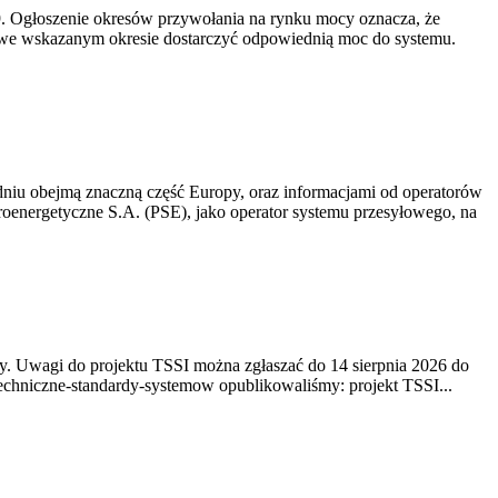
-19. Ogłoszenie okresów przywołania na rynku mocy oznacza, że
 we wskazanym okresie dostarczyć odpowiednią moc do systemu.
niu obejmą znaczną część Europy, oraz informacjami od operatorów
oenergetyczne S.A. (PSE), jako operator systemu przesyłowego, na
. Uwagi do projektu TSSI można zgłaszać do 14 sierpnia 2026 do
e/techniczne-standardy-systemow opublikowaliśmy: projekt TSSI...