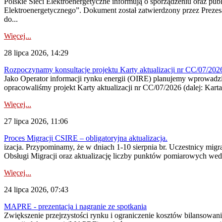
Polskie Sieci Elektroenergetyczne informują o sporządzeniu oraz pu
Elektroenergetycznego”. Dokument został zatwierdzony przez Preze
do...
Więcej...
28 lipca 2026, 14:29
Rozpoczynamy konsultacje projektu Karty aktualizacji nr CC/07/2
Jako Operator informacji rynku energii (OIRE) planujemy wprowadzić
opracowaliśmy projekt Karty aktualizacji nr CC/07/2026 (dalej: Karta
Więcej...
27 lipca 2026, 11:06
Proces Migracji CSIRE – obligatoryjna aktualizacja.
izacja. Przypominamy, że w dniach 1-10 sierpnia br. Uczestnicy mi
Obsługi Migracji oraz aktualizację liczby punktów pomiarowych wedł
Więcej...
24 lipca 2026, 07:43
MAPRE - prezentacja i nagranie ze spotkania
Zwiększenie przejrzystości rynku i ograniczenie kosztów bilansowan