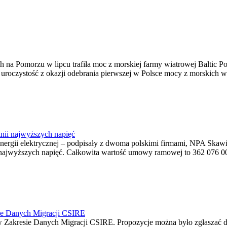
na Pomorzu w lipcu trafiła moc z morskiej farmy wiatrowej Baltic Pow
ę uroczystość z okazji odebrania pierwszej w Polsce mocy z morskich w
nii najwyższych napięć
o energii elektrycznej – podpisały z dwoma polskimi firmami, NPA S
jwyższych napięć. Całkowita wartość umowy ramowej to 362 076 000,0
ie Danych Migracji CSIRE
Zakresie Danych Migracji CSIRE. Propozycje można było zgłaszać d