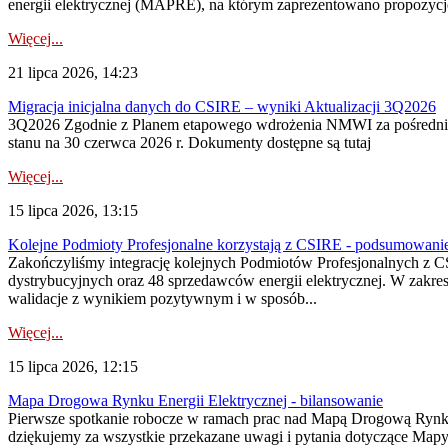
energii elektrycznej (MAPRE), na którym zaprezentowano propozycje
Więcej...
21 lipca 2026, 14:23
Migracja inicjalna danych do CSIRE – wyniki Aktualizacji 3Q2026
3Q2026 Zgodnie z Planem etapowego wdrożenia NMWI za pośrednictwe
stanu na 30 czerwca 2026 r. Dokumenty dostępne są tutaj
Więcej...
15 lipca 2026, 13:15
Kolejne Podmioty Profesjonalne korzystają z CSIRE - podsumowani
Zakończyliśmy integrację kolejnych Podmiotów Profesjonalnych z C
dystrybucyjnych oraz 48 sprzedawców energii elektrycznej. W zakr
walidacje z wynikiem pozytywnym i w sposób...
Więcej...
15 lipca 2026, 12:15
Mapa Drogowa Rynku Energii Elektrycznej - bilansowanie
Pierwsze spotkanie robocze w ramach prac nad Mapą Drogową Rynku En
dziękujemy za wszystkie przekazane uwagi i pytania dotyczące Map