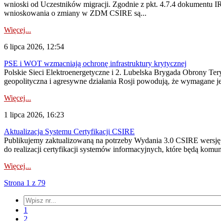
wnioski od Uczestników migracji. Zgodnie z pkt. 4.7.4 dokumentu I
wnioskowania o zmiany w ZDM CSIRE są...
Więcej...
6 lipca 2026, 12:54
PSE i WOT wzmacniają ochronę infrastruktury krytycznej
Polskie Sieci Elektroenergetyczne i 2. Lubelska Brygada Obrony Tery
geopolityczna i agresywne działania Rosji powodują, że wymagane je
Więcej...
1 lipca 2026, 16:23
Aktualizacja Systemu Certyfikacji CSIRE
Publikujemy zaktualizowaną na potrzeby Wydania 3.0 CSIRE wersję 
do realizacji certyfikacji systemów informacyjnych, które będą komu
Więcej...
Strona 1 z 79
1
2