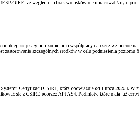
RiESP-OIRE, ze względu na brak wniosków nie opracowaliśmy raportu 
torialnej podpisały porozumienie o współpracy na rzecz wzmocnienia o
st zastosowanie szczególnych środków w celu podniesienia poziomu fizy
Systemu Certyfikacji CSIRE, która obowiązuje od 1 lipca 2026 r. W 
nikować się z CSIRE poprzez API AS4. Podmioty, które mają już certyf