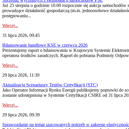
Sprzedaż wycofanych z eksploatacji samochodów PSE
Już 25 sierpnia o godzinie 10.00 rozpocznie się aukcja samochodów
prowadzące działalność gospodarczą (m.in. jednoosobowe działalnośc
postępowaniu...
Więcej...
31 lipca 2026, 09:45
Bilansowanie handlowe KSE w czerwcu 2026
Prezentujemy raport o bilansowaniu w Krajowym Systemie Elektroene
operatora środków zaradczych. Raport do pobrania Podmioty Odpowi
Więcej...
29 lipca 2026, 11:39
Aktualizacja Scenariuszy Testów Certyfikacji (STC)
Jako Operator Informacji Rynku Energii publikujemy poprawki do
zostanie udostępniona w Systemie Certyfikacji CSIRE od 31 lipca 202
Więcej...
29 lipca 2026, 09:39
Sprawozdanie na temat szacowanych potrzeb w zakresie elastycznośc