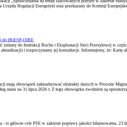
blikacji „Sprawozdania na temat szacowanych potrzeb w zakresie elast
sa Urzędu Regulacji Energetyki oraz przekazany do Komisji Europejs
026 do IRiESP-OIRE
 zmiany do Instrukcji Ruchu i Eksploatacji Sieci Przesyłowej w częśc
 aktualizacji) i rozpoczynamy jej konsultacje. Informujemy, że: Kartę 
gracji mają obowiązek zaktualizować ekstrakty danych w Procesie Migr
ug stanu na 31 lipca 2026 r. Z tego obowiązku zwolnieni są operator
ia - to główne cele PSE w zakresie poprawy jakości bilansowania. 23 