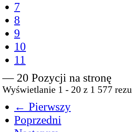
7
8
9
10
11
— 20 Pozycji na stronę
Wyświetlanie 1 - 20 z 1 577 rezu
← Pierwszy
Poprzedni