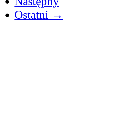
Następny
Ostatni →