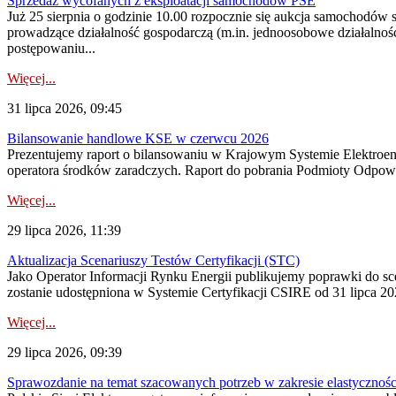
Sprzedaż wycofanych z eksploatacji samochodów PSE
Już 25 sierpnia o godzinie 10.00 rozpocznie się aukcja samochodów
prowadzące działalność gospodarczą (m.in. jednoosobowe działalnośc
postępowaniu...
Więcej...
31 lipca 2026, 09:45
Bilansowanie handlowe KSE w czerwcu 2026
Prezentujemy raport o bilansowaniu w Krajowym Systemie Elektroene
operatora środków zaradczych. Raport do pobrania Podmioty Odpowi
Więcej...
29 lipca 2026, 11:39
Aktualizacja Scenariuszy Testów Certyfikacji (STC)
Jako Operator Informacji Rynku Energii publikujemy poprawki do
zostanie udostępniona w Systemie Certyfikacji CSIRE od 31 lipca 202
Więcej...
29 lipca 2026, 09:39
Sprawozdanie na temat szacowanych potrzeb w zakresie elastycznośc