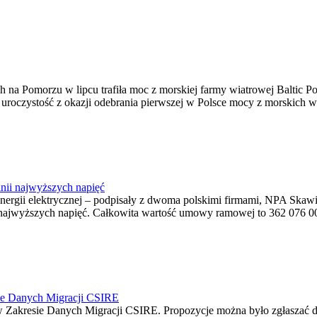
na Pomorzu w lipcu trafiła moc z morskiej farmy wiatrowej Baltic Pow
ę uroczystość z okazji odebrania pierwszej w Polsce mocy z morskich w
nii najwyższych napięć
o energii elektrycznej – podpisały z dwoma polskimi firmami, NPA S
jwyższych napięć. Całkowita wartość umowy ramowej to 362 076 000,0
ie Danych Migracji CSIRE
Zakresie Danych Migracji CSIRE. Propozycje można było zgłaszać d