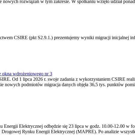
 nowych rozwiązań w tym zakresie. W spotkaniu wzięło udział ponad 
m CSIRE (pkt S2.9.1.) prezentujemy wyniki migracji inicjalnej info
e okna wdrożeniowego nr 3
SIRE. Od 1 lipca 2026 r. swoje zadania z wykorzystaniem CSIRE real
esie nowych podmiotów migracja danych objęła 36,5 tys. punktów pom
ergii Elektrycznej odbędzie się 23 lipca w godz. 10.00-12.00 w form
y Drogowej Rynku Energii Elektrycznej (MAPRE). Po analizie wszystk