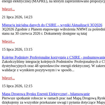
energii elektrycznej (MAPRE), na którym zaprezentowano propozycje
Więcej...
21 lipca 2026, 14:23
Migracja inicjalna danych do CSIRE – wyniki Aktualizacji 3Q2026
3Q2026 Zgodnie z Planem etapowego wdrożenia NMWI za pośrednictwe
stanu na 30 czerwca 2026 r. Dokumenty dostępne są tutaj
Więcej...
15 lipca 2026, 13:15
Kolejne Podmioty Profesjonalne korzystają z CSIRE - podsumowani
Zakończyliśmy integrację kolejnych Podmiotów Profesjonalnych z C
dystrybucyjnych oraz 48 sprzedawców energii elektrycznej. W zakr
walidacje z wynikiem pozytywnym i w sposób...
Więcej...
15 lipca 2026, 12:15
Mapa Drogowa Rynku Energii Elektrycznej - bilansowanie
Pierwsze spotkanie robocze w ramach prac nad Mapą Drogową Rynku En
dziękujemy za wszystkie przekazane uwagi i pytania dotyczące Map