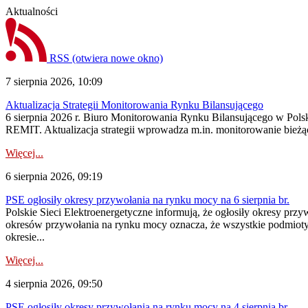
Aktualności
RSS
(otwiera nowe okno)
7 sierpnia 2026, 10:09
Aktualizacja Strategii Monitorowania Rynku Bilansującego
6 sierpnia 2026 r. Biuro Monitorowania Rynku Bilansującego w Polsk
REMIT. Aktualizacja strategii wprowadza m.in. monitorowanie bież
Więcej...
6 sierpnia 2026, 09:19
PSE ogłosiły okresy przywołania na rynku mocy na 6 sierpnia br.
Polskie Sieci Elektroenergetyczne informują, że ogłosiły okresy prz
okresów przywołania na rynku mocy oznacza, że wszystkie podmiot
okresie...
Więcej...
4 sierpnia 2026, 09:50
PSE ogłosiły okresy przywołania na rynku mocy na 4 sierpnia br.