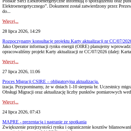
Polskie Sieci Elektroenergetyczne informują o sporządzeniu oraz pu
Elektroenergetycznego”. Dokument został zatwierdzony przez Preze
do...
Więcej...
28 lipca 2026, 14:29
Rozpoczynamy konsultacje projektu Karty aktualizacji nr CC/07/2
Jako Operator informacji rynku energii (OIRE) planujemy wprowadzić
opracowaliśmy projekt Karty aktualizacji nr CC/07/2026 (dalej: Karta
Więcej...
27 lipca 2026, 11:06
Proces Migracji CSIRE – obligatoryjna aktualizacja.
izacja. Przypominamy, że w dniach 1-10 sierpnia br. Uczestnicy mi
Obsługi Migracji oraz aktualizację liczby punktów pomiarowych wedł
Więcej...
24 lipca 2026, 07:43
MAPRE - prezentacja i nagranie ze spotkania
Zwiększenie przejrzystości rynku i ograniczenie kosztów bilansowan