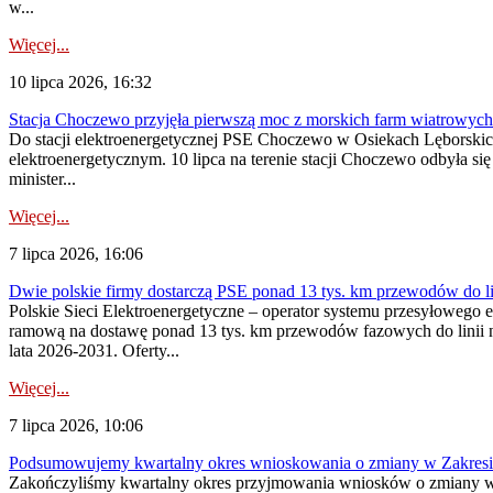
w...
Więcej...
10 lipca 2026, 16:32
Stacja Choczewo przyjęła pierwszą moc z morskich farm wiatrowych
Do stacji elektroenergetycznej PSE Choczewo w Osiekach Lęborskich 
elektroenergetycznym. 10 lipca na terenie stacji Choczewo odbyła si
minister...
Więcej...
7 lipca 2026, 16:06
Dwie polskie firmy dostarczą PSE ponad 13 tys. km przewodów do li
Polskie Sieci Elektroenergetyczne – operator systemu przesyłoweg
ramową na dostawę ponad 13 tys. km przewodów fazowych do linii na
lata 2026-2031. Oferty...
Więcej...
7 lipca 2026, 10:06
Podsumowujemy kwartalny okres wnioskowania o zmiany w Zakres
Zakończyliśmy kwartalny okres przyjmowania wniosków o zmiany w 