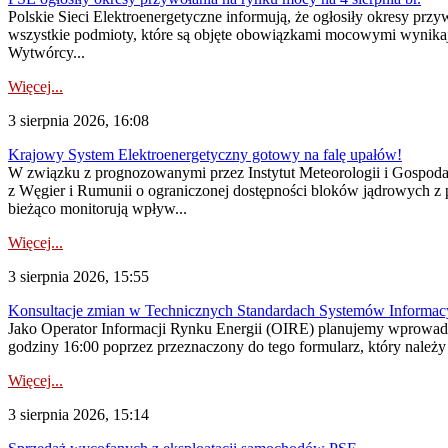
Polskie Sieci Elektroenergetyczne informują, że ogłosiły okresy pr
wszystkie podmioty, które są objęte obowiązkami mocowymi wynika
Wytwórcy...
Więcej...
3 sierpnia 2026, 16:08
Krajowy System Elektroenergetyczny gotowy na falę upałów!
W związku z prognozowanymi przez Instytut Meteorologii i Gospod
z Węgier i Rumunii o ograniczonej dostępności bloków jądrowych z 
bieżąco monitorują wpływ...
Więcej...
3 sierpnia 2026, 15:55
Konsultacje zmian w Technicznych Standardach Systemów Informac
Jako Operator Informacji Rynku Energii (OIRE) planujemy wprowadz
godziny 16:00 poprzez przeznaczony do tego formularz, który należy p
Więcej...
3 sierpnia 2026, 15:14