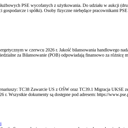
 służbowych PSE wycofanych z użytkowania. Do udziału w aukcji (dru
i gospodarcze i spółki). Osoby fizyczne niebędące pracownikami PSE i
rgetycznym w czerwcu 2026 r. Jakość bilansowania handlowego nadal 
edzialne za Bilansowanie (POB) odpowiadają finansowo za różnicę mię
 scenariuszy: TC38 Zawarcie US z OŚW oraz TC39.1 Migracja UKSE 
6 r. Wszystkie dokumenty są dostępne pod adresem: https://www.pse.pl/
i