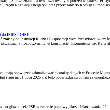
blikacji „Sprawozdania na temat szacowanych potrzeb w zakresie elast
sa Urzędu Regulacji Energetyki oraz przekazany do Komisji Europejs
026 do IRiESP-OIRE
 zmiany do Instrukcji Ruchu i Eksploatacji Sieci Przesyłowej w częśc
 aktualizacji) i rozpoczynamy jej konsultacje. Informujemy, że: Kartę 
gracji mają obowiązek zaktualizować ekstrakty danych w Procesie Migr
ug stanu na 31 lipca 2026 r. Z tego obowiązku zwolnieni są operator
ia - to główne cele PSE w zakresie poprawy jakości bilansowania. 23 