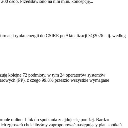
200 osób. Przedstawiono na nim m.in. koncepcję...
rmacji rynku energii do CSIRE po Aktualizacji 3Q2026 – tj. według
izują kolejne 72 podmioty, w tym 24 operatorów systemów
iarowych (PP), z czego 99,8% przeszło wszystkie wymagane
ule online. Link do spotkania znajduje się poniżej. Bardzo
ich zgłoszeń chcielibyśmy zaproponować następujący plan spotkań