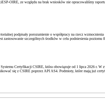
RiESP-OIRE, ze względu na brak wniosków nie opracowaliśmy raportu 
torialnej podpisały porozumienie o współpracy na rzecz wzmocnienia o
st zastosowanie szczególnych środków w celu podniesienia poziomu fizy
Systemu Certyfikacji CSIRE, która obowiązuje od 1 lipca 2026 r. W 
nikować się z CSIRE poprzez API AS4. Podmioty, które mają już certyf