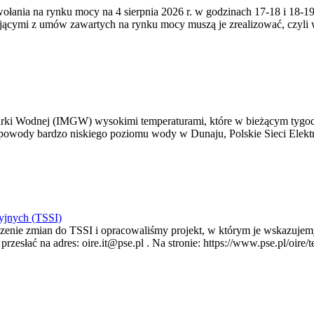
zywołania na rynku mocy na 4 sierpnia 2026 r. w godzinach 17-18 i 18
jącymi z umów zawartych na rynku mocy muszą je zrealizować, czyli
arki Wodnej (IMGW) wysokimi temperaturami, które w bieżącym tygod
powody bardzo niskiego poziomu wody w Dunaju, Polskie Sieci Elektr
yjnych (TSSI)
enie zmian do TSSI i opracowaliśmy projekt, w którym je wskazujemy
rzesłać na adres: oire.it@pse.pl . Na stronie: https://www.pse.pl/oir