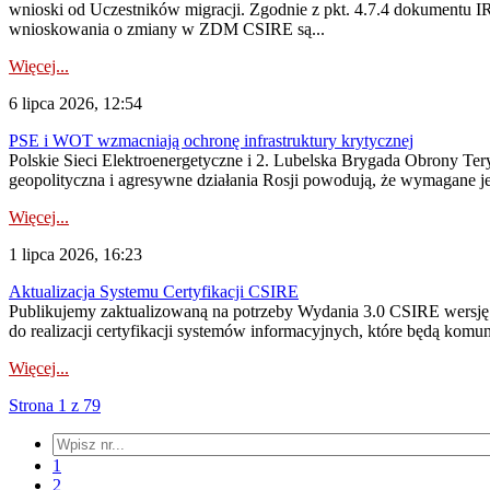
wnioski od Uczestników migracji. Zgodnie z pkt. 4.7.4 dokumentu I
wnioskowania o zmiany w ZDM CSIRE są...
Więcej...
6 lipca 2026, 12:54
PSE i WOT wzmacniają ochronę infrastruktury krytycznej
Polskie Sieci Elektroenergetyczne i 2. Lubelska Brygada Obrony Tery
geopolityczna i agresywne działania Rosji powodują, że wymagane je
Więcej...
1 lipca 2026, 16:23
Aktualizacja Systemu Certyfikacji CSIRE
Publikujemy zaktualizowaną na potrzeby Wydania 3.0 CSIRE wersję 
do realizacji certyfikacji systemów informacyjnych, które będą komu
Więcej...
Strona 1 z 79
1
2