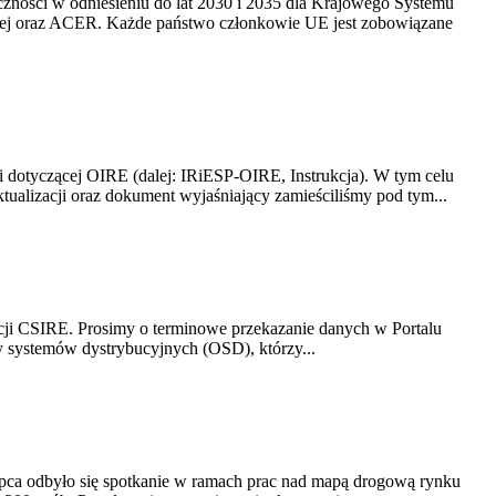
yczności w odniesieniu do lat 2030 i 2035 dla Krajowego Systemu
kiej oraz ACER. Każde państwo członkowie UE jest zobowiązane
i dotyczącej OIRE (dalej: IRiESP-OIRE, Instrukcja). W tym celu
aktualizacji oraz dokument wyjaśniający zamieściliśmy pod tym...
acji CSIRE. Prosimy o terminowe przekazanie danych w Portalu
zy systemów dystrybucyjnych (OSD), którzy...
lipca odbyło się spotkanie w ramach prac nad mapą drogową rynku