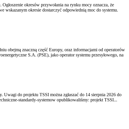
-19. Ogłoszenie okresów przywołania na rynku mocy oznacza, że
 we wskazanym okresie dostarczyć odpowiednią moc do systemu.
niu obejmą znaczną część Europy, oraz informacjami od operatorów
oenergetyczne S.A. (PSE), jako operator systemu przesyłowego, na
. Uwagi do projektu TSSI można zgłaszać do 14 sierpnia 2026 do
e/techniczne-standardy-systemow opublikowaliśmy: projekt TSSI...