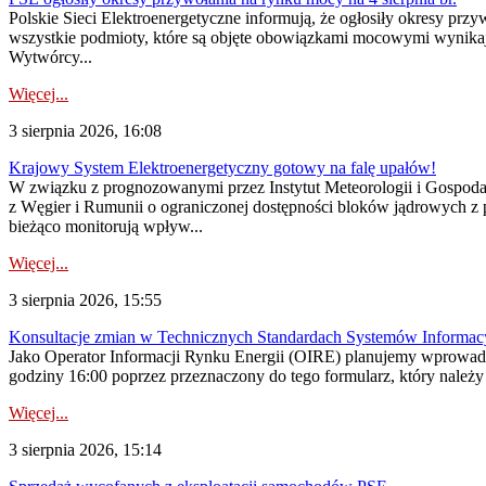
Polskie Sieci Elektroenergetyczne informują, że ogłosiły okresy pr
wszystkie podmioty, które są objęte obowiązkami mocowymi wynika
Wytwórcy...
Więcej...
3 sierpnia 2026, 16:08
Krajowy System Elektroenergetyczny gotowy na falę upałów!
W związku z prognozowanymi przez Instytut Meteorologii i Gospod
z Węgier i Rumunii o ograniczonej dostępności bloków jądrowych z 
bieżąco monitorują wpływ...
Więcej...
3 sierpnia 2026, 15:55
Konsultacje zmian w Technicznych Standardach Systemów Informac
Jako Operator Informacji Rynku Energii (OIRE) planujemy wprowadz
godziny 16:00 poprzez przeznaczony do tego formularz, który należy p
Więcej...
3 sierpnia 2026, 15:14