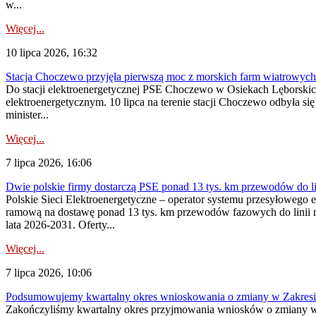
w...
Więcej...
10 lipca 2026, 16:32
Stacja Choczewo przyjęła pierwszą moc z morskich farm wiatrowych
Do stacji elektroenergetycznej PSE Choczewo w Osiekach Lęborskich 
elektroenergetycznym. 10 lipca na terenie stacji Choczewo odbyła si
minister...
Więcej...
7 lipca 2026, 16:06
Dwie polskie firmy dostarczą PSE ponad 13 tys. km przewodów do li
Polskie Sieci Elektroenergetyczne – operator systemu przesyłoweg
ramową na dostawę ponad 13 tys. km przewodów fazowych do linii na
lata 2026-2031. Oferty...
Więcej...
7 lipca 2026, 10:06
Podsumowujemy kwartalny okres wnioskowania o zmiany w Zakres
Zakończyliśmy kwartalny okres przyjmowania wniosków o zmiany w 