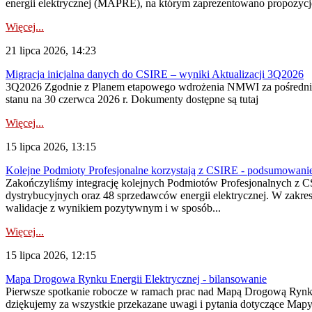
energii elektrycznej (MAPRE), na którym zaprezentowano propozycje
Więcej...
21 lipca 2026, 14:23
Migracja inicjalna danych do CSIRE – wyniki Aktualizacji 3Q2026
3Q2026 Zgodnie z Planem etapowego wdrożenia NMWI za pośrednictwe
stanu na 30 czerwca 2026 r. Dokumenty dostępne są tutaj
Więcej...
15 lipca 2026, 13:15
Kolejne Podmioty Profesjonalne korzystają z CSIRE - podsumowani
Zakończyliśmy integrację kolejnych Podmiotów Profesjonalnych z C
dystrybucyjnych oraz 48 sprzedawców energii elektrycznej. W zakr
walidacje z wynikiem pozytywnym i w sposób...
Więcej...
15 lipca 2026, 12:15
Mapa Drogowa Rynku Energii Elektrycznej - bilansowanie
Pierwsze spotkanie robocze w ramach prac nad Mapą Drogową Rynku En
dziękujemy za wszystkie przekazane uwagi i pytania dotyczące Map