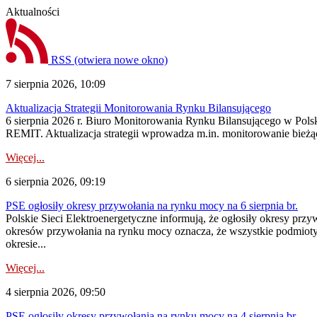
Aktualności
RSS
(otwiera nowe okno)
7 sierpnia 2026, 10:09
Aktualizacja Strategii Monitorowania Rynku Bilansującego
6 sierpnia 2026 r. Biuro Monitorowania Rynku Bilansującego w Polsk
REMIT. Aktualizacja strategii wprowadza m.in. monitorowanie bież
Więcej...
6 sierpnia 2026, 09:19
PSE ogłosiły okresy przywołania na rynku mocy na 6 sierpnia br.
Polskie Sieci Elektroenergetyczne informują, że ogłosiły okresy prz
okresów przywołania na rynku mocy oznacza, że wszystkie podmiot
okresie...
Więcej...
4 sierpnia 2026, 09:50
PSE ogłosiły okresy przywołania na rynku mocy na 4 sierpnia br.