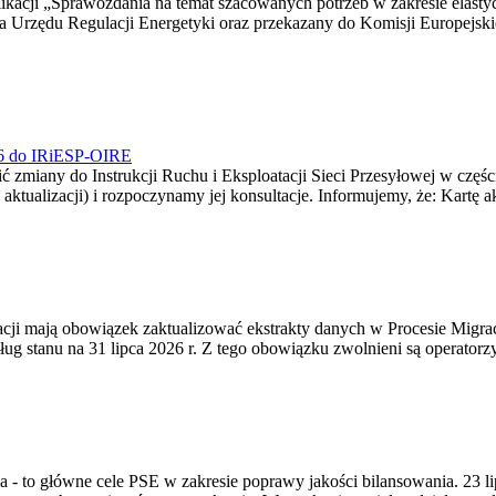
blikacji „Sprawozdania na temat szacowanych potrzeb w zakresie elast
sa Urzędu Regulacji Energetyki oraz przekazany do Komisji Europejs
026 do IRiESP-OIRE
 zmiany do Instrukcji Ruchu i Eksploatacji Sieci Przesyłowej w częśc
 aktualizacji) i rozpoczynamy jej konsultacje. Informujemy, że: Kartę 
gracji mają obowiązek zaktualizować ekstrakty danych w Procesie Migr
ug stanu na 31 lipca 2026 r. Z tego obowiązku zwolnieni są operator
ia - to główne cele PSE w zakresie poprawy jakości bilansowania. 23 