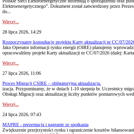
Polskie Sieci Elektroenergetyczne informują o sporządzeniu oraz pu
Elektroenergetycznego”. Dokument został zatwierdzony przez Preze
do...
Więcej...
28 lipca 2026, 14:29
Rozpoczynamy konsultacje projektu Karty aktualizacji nr CC/07/2
Jako Operator informacji rynku energii (OIRE) planujemy wprowadzić
opracowaliśmy projekt Karty aktualizacji nr CC/07/2026 (dalej: Karta
Więcej...
27 lipca 2026, 11:06
Proces Migracji CSIRE – obligatoryjna aktualizacja.
izacja. Przypominamy, że w dniach 1-10 sierpnia br. Uczestnicy mi
Obsługi Migracji oraz aktualizację liczby punktów pomiarowych wedł
Więcej...
24 lipca 2026, 07:43
MAPRE - prezentacja i nagranie ze spotkania
Zwiększenie przejrzystości rynku i ograniczenie kosztów bilansowan