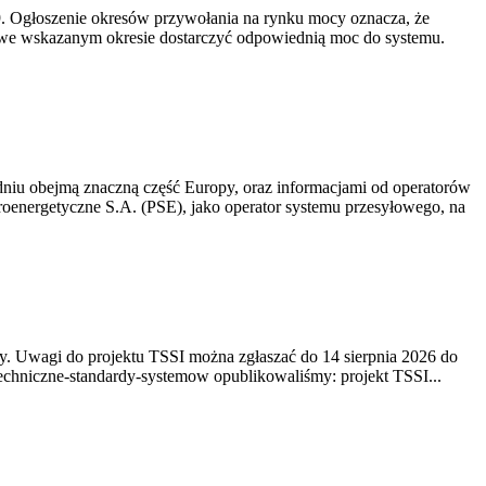
-19. Ogłoszenie okresów przywołania na rynku mocy oznacza, że
 we wskazanym okresie dostarczyć odpowiednią moc do systemu.
niu obejmą znaczną część Europy, oraz informacjami od operatorów
oenergetyczne S.A. (PSE), jako operator systemu przesyłowego, na
. Uwagi do projektu TSSI można zgłaszać do 14 sierpnia 2026 do
e/techniczne-standardy-systemow opublikowaliśmy: projekt TSSI...