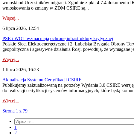
wnioski od Uczestników migracji. Zgodnie z pkt. 4.7.4 dokumentu I
wnioskowania o zmiany w ZDM CSIRE są...
Więcej...
6 lipca 2026, 12:54
PSE i WOT wzmacniają ochronę infrastruktury krytycznej
Polskie Sieci Elektroenergetyczne i 2. Lubelska Brygada Obrony Tery
geopolityczna i agresywne działania Rosji powodują, że wymagane je
Więcej...
1 lipca 2026, 16:23
Aktualizacja Systemu Certyfikacji CSIRE
Publikujemy zaktualizowaną na potrzeby Wydania 3.0 CSIRE wersję 
do realizacji certyfikacji systemów informacyjnych, które będą komu
Więcej...
Strona 1 z 79
1
2