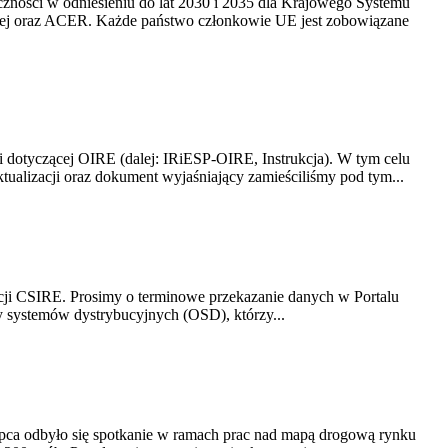
yczności w odniesieniu do lat 2030 i 2035 dla Krajowego Systemu
kiej oraz ACER. Każde państwo członkowie UE jest zobowiązane
i dotyczącej OIRE (dalej: IRiESP-OIRE, Instrukcja). W tym celu
aktualizacji oraz dokument wyjaśniający zamieściliśmy pod tym...
acji CSIRE. Prosimy o terminowe przekazanie danych w Portalu
zy systemów dystrybucyjnych (OSD), którzy...
lipca odbyło się spotkanie w ramach prac nad mapą drogową rynku