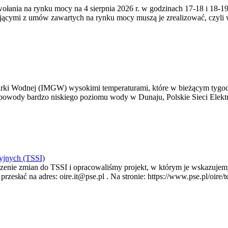
zywołania na rynku mocy na 4 sierpnia 2026 r. w godzinach 17-18 i 18
jącymi z umów zawartych na rynku mocy muszą je zrealizować, czyli
arki Wodnej (IMGW) wysokimi temperaturami, które w bieżącym tygod
powody bardzo niskiego poziomu wody w Dunaju, Polskie Sieci Elektr
yjnych (TSSI)
enie zmian do TSSI i opracowaliśmy projekt, w którym je wskazujemy
rzesłać na adres: oire.it@pse.pl . Na stronie: https://www.pse.pl/oir