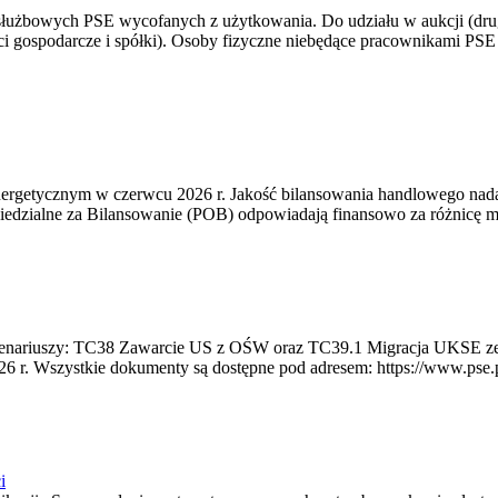
 służbowych PSE wycofanych z użytkowania. Do udziału w aukcji (dru
i gospodarcze i spółki). Osoby fizyczne niebędące pracownikami PSE i
rgetycznym w czerwcu 2026 r. Jakość bilansowania handlowego nadal 
edzialne za Bilansowanie (POB) odpowiadają finansowo za różnicę mię
 scenariuszy: TC38 Zawarcie US z OŚW oraz TC39.1 Migracja UKSE 
6 r. Wszystkie dokumenty są dostępne pod adresem: https://www.pse.pl/
i