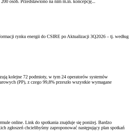
200 osób. Przedstawiono na nim m.in. koncepcję...
rmacji rynku energii do CSIRE po Aktualizacji 3Q2026 – tj. według
izują kolejne 72 podmioty, w tym 24 operatorów systemów
iarowych (PP), z czego 99,8% przeszło wszystkie wymagane
ule online. Link do spotkania znajduje się poniżej. Bardzo
ich zgłoszeń chcielibyśmy zaproponować następujący plan spotkań