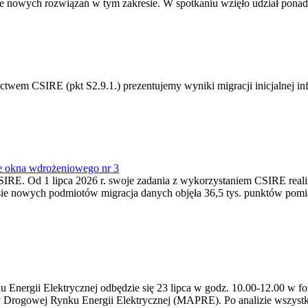
 nowych rozwiązań w tym zakresie. W spotkaniu wzięło udział ponad 
m CSIRE (pkt S2.9.1.) prezentujemy wyniki migracji inicjalnej info
e okna wdrożeniowego nr 3
SIRE. Od 1 lipca 2026 r. swoje zadania z wykorzystaniem CSIRE real
esie nowych podmiotów migracja danych objęła 36,5 tys. punktów pom
ergii Elektrycznej odbędzie się 23 lipca w godz. 10.00-12.00 w form
y Drogowej Rynku Energii Elektrycznej (MAPRE). Po analizie wszystk