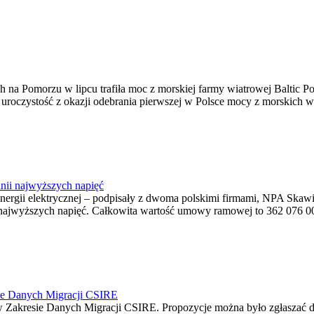
na Pomorzu w lipcu trafiła moc z morskiej farmy wiatrowej Baltic Pow
ę uroczystość z okazji odebrania pierwszej w Polsce mocy z morskich w
nii najwyższych napięć
o energii elektrycznej – podpisały z dwoma polskimi firmami, NPA S
jwyższych napięć. Całkowita wartość umowy ramowej to 362 076 000,0
ie Danych Migracji CSIRE
Zakresie Danych Migracji CSIRE. Propozycje można było zgłaszać d