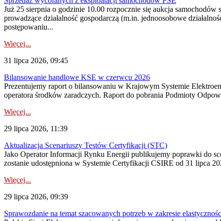
Sprzedaż wycofanych z eksploatacji samochodów PSE
Już 25 sierpnia o godzinie 10.00 rozpocznie się aukcja samochodów
prowadzące działalność gospodarczą (m.in. jednoosobowe działalnośc
postępowaniu...
Więcej...
31 lipca 2026, 09:45
Bilansowanie handlowe KSE w czerwcu 2026
Prezentujemy raport o bilansowaniu w Krajowym Systemie Elektroene
operatora środków zaradczych. Raport do pobrania Podmioty Odpowi
Więcej...
29 lipca 2026, 11:39
Aktualizacja Scenariuszy Testów Certyfikacji (STC)
Jako Operator Informacji Rynku Energii publikujemy poprawki do
zostanie udostępniona w Systemie Certyfikacji CSIRE od 31 lipca 202
Więcej...
29 lipca 2026, 09:39
Sprawozdanie na temat szacowanych potrzeb w zakresie elastycznośc