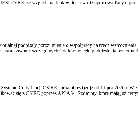
RiESP-OIRE, ze względu na brak wniosków nie opracowaliśmy raportu 
torialnej podpisały porozumienie o współpracy na rzecz wzmocnienia o
st zastosowanie szczególnych środków w celu podniesienia poziomu fizy
Systemu Certyfikacji CSIRE, która obowiązuje od 1 lipca 2026 r. W 
nikować się z CSIRE poprzez API AS4. Podmioty, które mają już certyf