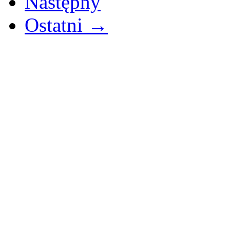
Następny
Ostatni →