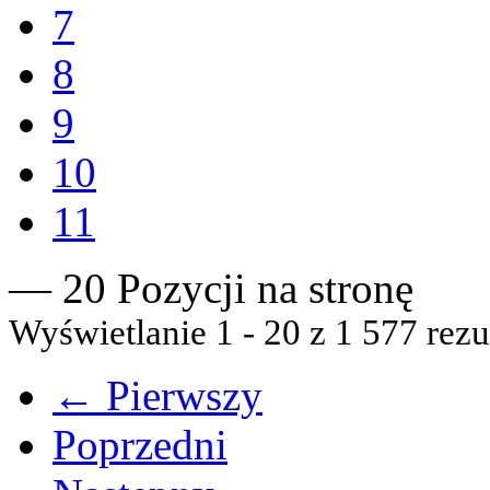
7
8
9
10
11
— 20 Pozycji na stronę
Wyświetlanie 1 - 20 z 1 577 rezu
← Pierwszy
Poprzedni