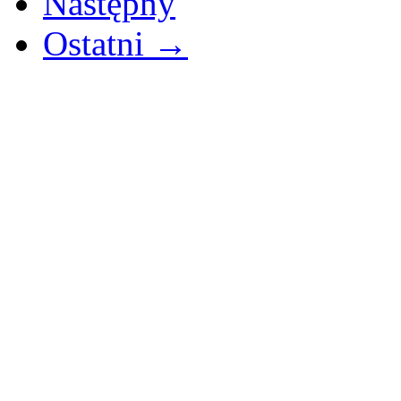
Następny
Ostatni →