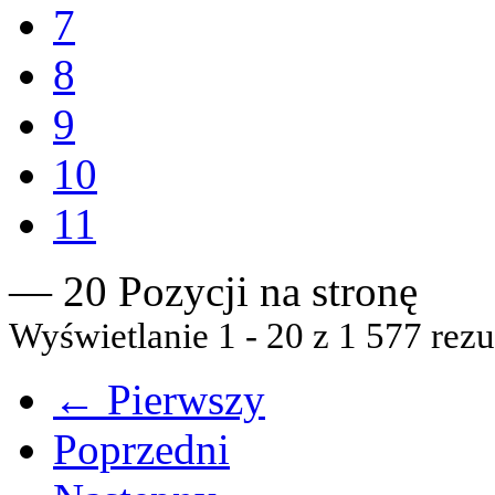
7
8
9
10
11
— 20 Pozycji na stronę
Wyświetlanie 1 - 20 z 1 577 rezu
← Pierwszy
Poprzedni