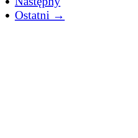
Następny
Ostatni →