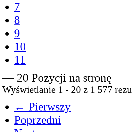
7
8
9
10
11
— 20 Pozycji na stronę
Wyświetlanie 1 - 20 z 1 577 rezu
← Pierwszy
Poprzedni