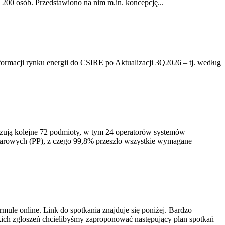
200 osób. Przedstawiono na nim m.in. koncepcję...
rmacji rynku energii do CSIRE po Aktualizacji 3Q2026 – tj. według
izują kolejne 72 podmioty, w tym 24 operatorów systemów
iarowych (PP), z czego 99,8% przeszło wszystkie wymagane
ule online. Link do spotkania znajduje się poniżej. Bardzo
ich zgłoszeń chcielibyśmy zaproponować następujący plan spotkań