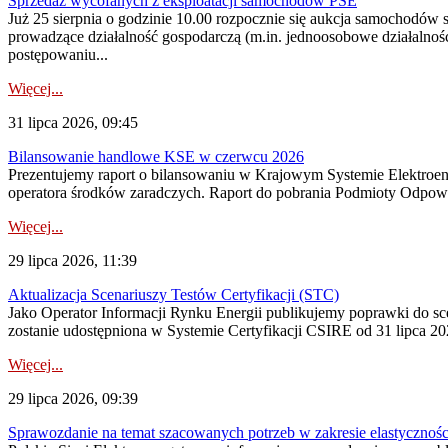
Sprzedaż wycofanych z eksploatacji samochodów PSE
Już 25 sierpnia o godzinie 10.00 rozpocznie się aukcja samochodów
prowadzące działalność gospodarczą (m.in. jednoosobowe działalnośc
postępowaniu...
Więcej...
31 lipca 2026, 09:45
Bilansowanie handlowe KSE w czerwcu 2026
Prezentujemy raport o bilansowaniu w Krajowym Systemie Elektroene
operatora środków zaradczych. Raport do pobrania Podmioty Odpowi
Więcej...
29 lipca 2026, 11:39
Aktualizacja Scenariuszy Testów Certyfikacji (STC)
Jako Operator Informacji Rynku Energii publikujemy poprawki do
zostanie udostępniona w Systemie Certyfikacji CSIRE od 31 lipca 202
Więcej...
29 lipca 2026, 09:39
Sprawozdanie na temat szacowanych potrzeb w zakresie elastycznośc