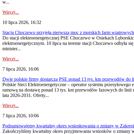
w...
Więcej...
10 lipca 2026, 16:32
Stacja Choczewo przyjęła pierwszą moc z morskich farm wiatrowych
Do stacji elektroenergetycznej PSE Choczewo w Osiekach Lęborskich 
elektroenergetycznym. 10 lipca na terenie stacji Choczewo odbyła si
minister...
Więcej...
7 lipca 2026, 16:06
Dwie polskie firmy dostarczą PSE ponad 13 tys. km przewodów do li
Polskie Sieci Elektroenergetyczne – operator systemu przesyłoweg
ramową na dostawę ponad 13 tys. km przewodów fazowych do linii na
lata 2026-2031. Oferty...
Więcej...
7 lipca 2026, 10:06
Podsumowujemy kwartalny okres wnioskowania o zmiany w Zakres
Zakończyliśmy kwartalny okres przyjmowania wniosków o zmiany w 