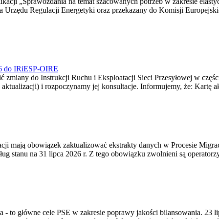
blikacji „Sprawozdania na temat szacowanych potrzeb w zakresie elast
sa Urzędu Regulacji Energetyki oraz przekazany do Komisji Europejs
026 do IRiESP-OIRE
 zmiany do Instrukcji Ruchu i Eksploatacji Sieci Przesyłowej w częśc
 aktualizacji) i rozpoczynamy jej konsultacje. Informujemy, że: Kartę 
gracji mają obowiązek zaktualizować ekstrakty danych w Procesie Migr
ug stanu na 31 lipca 2026 r. Z tego obowiązku zwolnieni są operator
ia - to główne cele PSE w zakresie poprawy jakości bilansowania. 23 