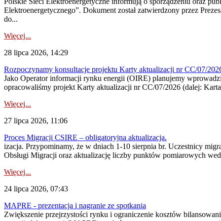
Polskie Sieci Elektroenergetyczne informują o sporządzeniu oraz pu
Elektroenergetycznego”. Dokument został zatwierdzony przez Preze
do...
Więcej...
28 lipca 2026, 14:29
Rozpoczynamy konsultacje projektu Karty aktualizacji nr CC/07/2
Jako Operator informacji rynku energii (OIRE) planujemy wprowadzić
opracowaliśmy projekt Karty aktualizacji nr CC/07/2026 (dalej: Karta
Więcej...
27 lipca 2026, 11:06
Proces Migracji CSIRE – obligatoryjna aktualizacja.
izacja. Przypominamy, że w dniach 1-10 sierpnia br. Uczestnicy mi
Obsługi Migracji oraz aktualizację liczby punktów pomiarowych wedł
Więcej...
24 lipca 2026, 07:43
MAPRE - prezentacja i nagranie ze spotkania
Zwiększenie przejrzystości rynku i ograniczenie kosztów bilansowan