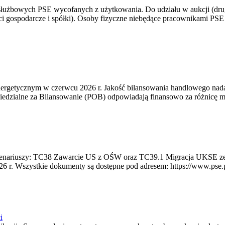
 służbowych PSE wycofanych z użytkowania. Do udziału w aukcji (dru
i gospodarcze i spółki). Osoby fizyczne niebędące pracownikami PSE i
rgetycznym w czerwcu 2026 r. Jakość bilansowania handlowego nadal 
edzialne za Bilansowanie (POB) odpowiadają finansowo za różnicę mię
 scenariuszy: TC38 Zawarcie US z OŚW oraz TC39.1 Migracja UKSE 
6 r. Wszystkie dokumenty są dostępne pod adresem: https://www.pse.pl/
i