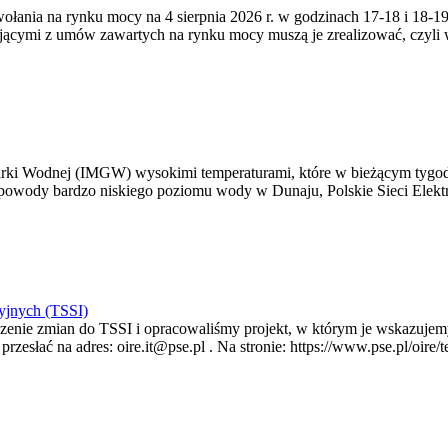
zywołania na rynku mocy na 4 sierpnia 2026 r. w godzinach 17-18 i 18
jącymi z umów zawartych na rynku mocy muszą je zrealizować, czyli
arki Wodnej (IMGW) wysokimi temperaturami, które w bieżącym tygod
powody bardzo niskiego poziomu wody w Dunaju, Polskie Sieci Elektr
yjnych (TSSI)
enie zmian do TSSI i opracowaliśmy projekt, w którym je wskazujemy
rzesłać na adres: oire.it@pse.pl . Na stronie: https://www.pse.pl/oir