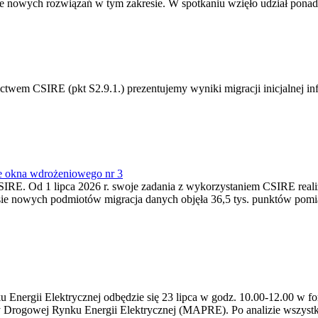
 nowych rozwiązań w tym zakresie. W spotkaniu wzięło udział ponad 
m CSIRE (pkt S2.9.1.) prezentujemy wyniki migracji inicjalnej info
e okna wdrożeniowego nr 3
SIRE. Od 1 lipca 2026 r. swoje zadania z wykorzystaniem CSIRE real
esie nowych podmiotów migracja danych objęła 36,5 tys. punktów pom
ergii Elektrycznej odbędzie się 23 lipca w godz. 10.00-12.00 w form
y Drogowej Rynku Energii Elektrycznej (MAPRE). Po analizie wszystk