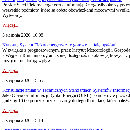
Polskie Sieci Elektroenergetyczne informują, że ogłosiły okresy pr
wszystkie podmioty, które są objęte obowiązkami mocowymi wynika
Wytwórcy...
Więcej...
3 sierpnia 2026, 16:08
Krajowy System Elektroenergetyczny gotowy na falę upałów!
W związku z prognozowanymi przez Instytut Meteorologii i Gospod
z Węgier i Rumunii o ograniczonej dostępności bloków jądrowych z 
bieżąco monitorują wpływ...
Więcej...
3 sierpnia 2026, 15:55
Konsultacje zmian w Technicznych Standardach Systemów Informac
Jako Operator Informacji Rynku Energii (OIRE) planujemy wprowadz
godziny 16:00 poprzez przeznaczony do tego formularz, który należy p
Więcej...
3 sierpnia 2026, 15:14