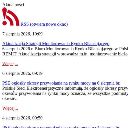
Aktualności
RSS
(otwiera nowe okno)
7 sierpnia 2026, 10:09
Aktualizacja Strategii Monitorowania Rynku Bilansującego
6 sierpnia 2026 r. Biuro Monitorowania Rynku Bilansującego w Polsk
REMIT. Aktualizacja strategii wprowadza m.in. monitorowanie bież
Więcej...
6 sierpnia 2026, 09:19
PSE ogłosiły okresy przywołania na rynku mocy na 6 sierpnia br.
Polskie Sieci Elektroenergetyczne informują, że ogłosiły okresy prz
okresów przywołania na rynku mocy oznacza, że wszystkie podmiot
okresie...
Więcej...
4 sierpnia 2026, 09:50
PSE ogłosiły okresy przywołania na rynku mocy na 4 sierpnia br.