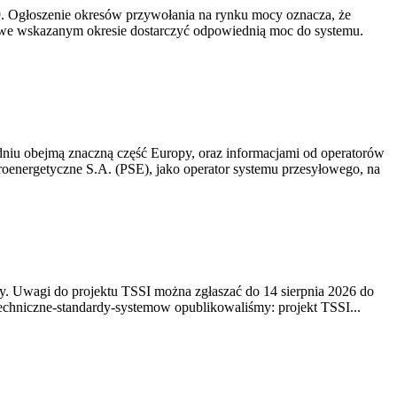
-19. Ogłoszenie okresów przywołania na rynku mocy oznacza, że
 we wskazanym okresie dostarczyć odpowiednią moc do systemu.
niu obejmą znaczną część Europy, oraz informacjami od operatorów
oenergetyczne S.A. (PSE), jako operator systemu przesyłowego, na
. Uwagi do projektu TSSI można zgłaszać do 14 sierpnia 2026 do
e/techniczne-standardy-systemow opublikowaliśmy: projekt TSSI...