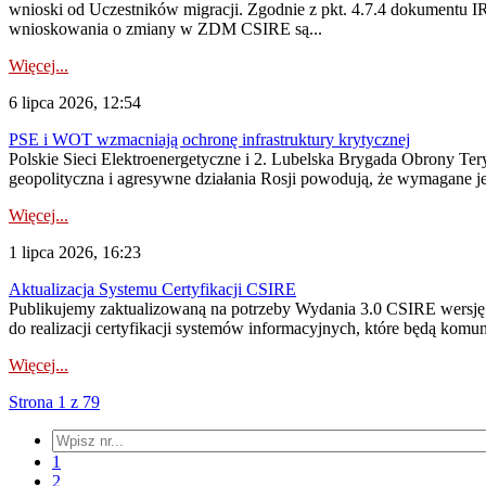
wnioski od Uczestników migracji. Zgodnie z pkt. 4.7.4 dokumentu I
wnioskowania o zmiany w ZDM CSIRE są...
Więcej...
6 lipca 2026, 12:54
PSE i WOT wzmacniają ochronę infrastruktury krytycznej
Polskie Sieci Elektroenergetyczne i 2. Lubelska Brygada Obrony Tery
geopolityczna i agresywne działania Rosji powodują, że wymagane je
Więcej...
1 lipca 2026, 16:23
Aktualizacja Systemu Certyfikacji CSIRE
Publikujemy zaktualizowaną na potrzeby Wydania 3.0 CSIRE wersję 
do realizacji certyfikacji systemów informacyjnych, które będą komu
Więcej...
Strona 1 z 79
1
2