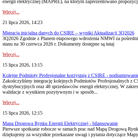
energii elektrycznej (MAPRE), na którym zaprezentowano propozycje
Więcej...
21 lipca 2026, 14:23
Migracja inicjalna danych do CSIRE – wyniki Aktualizacji 3Q2026
3Q2026 Zgodnie z Planem etapowego wdrożenia NMWI za pośrednictwe
stanu na 30 czerwca 2026 r. Dokumenty dostępne są tutaj
Więcej...
15 lipca 2026, 13:15
Kolejne Podmioty Profesjonalne korzystają z CSIRE - podsumowani
Zakończyliśmy integrację kolejnych Podmiotów Profesjonalnych z C
dystrybucyjnych oraz 48 sprzedawców energii elektrycznej. W zakr
walidacje z wynikiem pozytywnym i w sposób...
Więcej...
15 lipca 2026, 12:15
Mapa Drogowa Rynku Energii Elektrycznej - bilansowanie
Pierwsze spotkanie robocze w ramach prac nad Mapą Drogową Rynku En
dziękujemy za wszystkie przekazane uwagi i pytania dotyczące Map