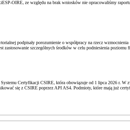
RiESP-OIRE, ze względu na brak wniosków nie opracowaliśmy raportu 
torialnej podpisały porozumienie o współpracy na rzecz wzmocnienia o
st zastosowanie szczególnych środków w celu podniesienia poziomu fizy
Systemu Certyfikacji CSIRE, która obowiązuje od 1 lipca 2026 r. W 
nikować się z CSIRE poprzez API AS4. Podmioty, które mają już certyf