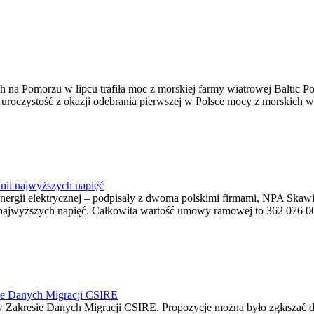
na Pomorzu w lipcu trafiła moc z morskiej farmy wiatrowej Baltic Pow
ę uroczystość z okazji odebrania pierwszej w Polsce mocy z morskich w
nii najwyższych napięć
o energii elektrycznej – podpisały z dwoma polskimi firmami, NPA S
jwyższych napięć. Całkowita wartość umowy ramowej to 362 076 000,0
ie Danych Migracji CSIRE
Zakresie Danych Migracji CSIRE. Propozycje można było zgłaszać d