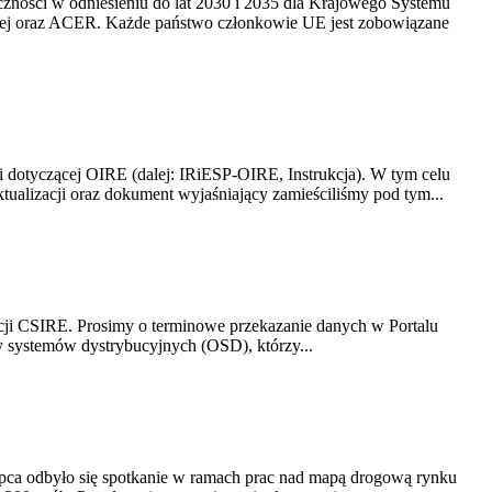
yczności w odniesieniu do lat 2030 i 2035 dla Krajowego Systemu
kiej oraz ACER. Każde państwo członkowie UE jest zobowiązane
i dotyczącej OIRE (dalej: IRiESP-OIRE, Instrukcja). W tym celu
aktualizacji oraz dokument wyjaśniający zamieściliśmy pod tym...
acji CSIRE. Prosimy o terminowe przekazanie danych w Portalu
zy systemów dystrybucyjnych (OSD), którzy...
lipca odbyło się spotkanie w ramach prac nad mapą drogową rynku