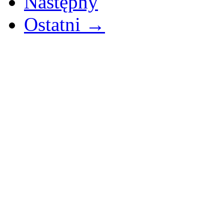
Następny
Ostatni →