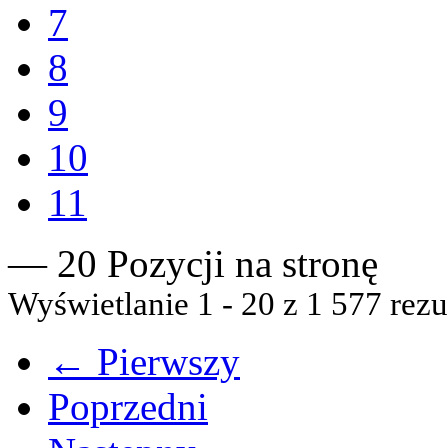
7
8
9
10
11
— 20 Pozycji na stronę
Wyświetlanie 1 - 20 z 1 577 rezu
← Pierwszy
Poprzedni