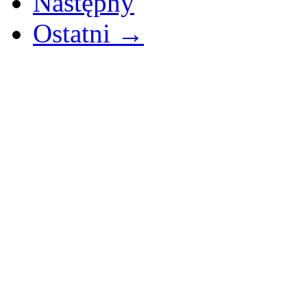
Następny
Ostatni →