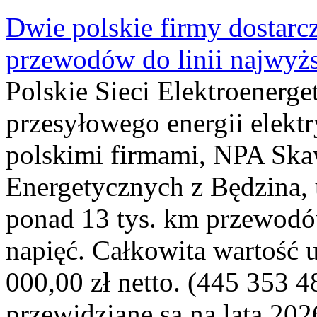
Dwie polskie firmy dostarc
przewodów do linii najwyż
Polskie Sieci Elektroenerge
przesyłowego energii elekt
polskimi firmami, NPA Sk
Energetycznych z Będzina
ponad 13 tys. km przewodó
napięć. Całkowita wartość
000,00 zł netto. (445 353 4
przewidziane są na lata 202