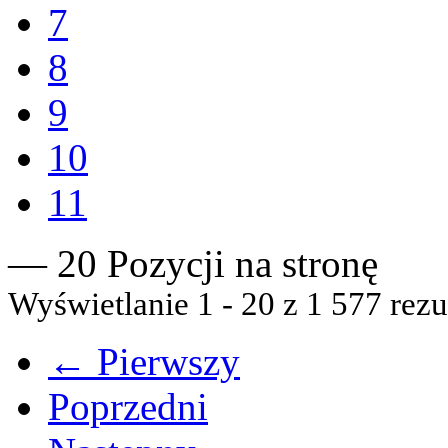
7
8
9
10
11
— 20 Pozycji na stronę
Wyświetlanie 1 - 20 z 1 577 rezu
← Pierwszy
Poprzedni