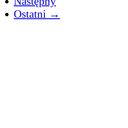
Następny
Ostatni →