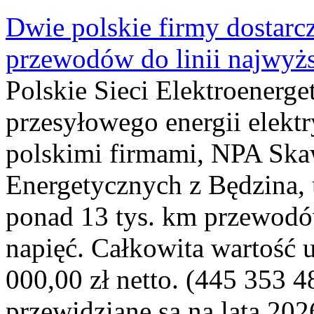
Dwie polskie firmy dostarc
przewodów do linii najwyż
Polskie Sieci Elektroenerge
przesyłowego energii elekt
polskimi firmami, NPA Sk
Energetycznych z Będzina
ponad 13 tys. km przewodó
napięć. Całkowita wartość
000,00 zł netto. (445 353 4
przewidziane są na lata 202