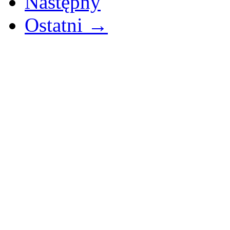
Następny
Ostatni →