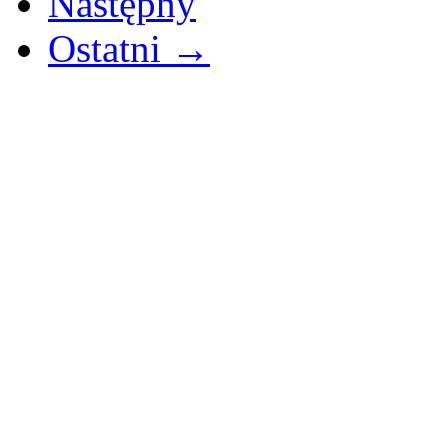
Następny
Ostatni →