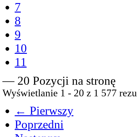
7
8
9
10
11
— 20 Pozycji na stronę
Wyświetlanie 1 - 20 z 1 577 rezu
← Pierwszy
Poprzedni