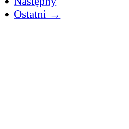
Następny
Ostatni →