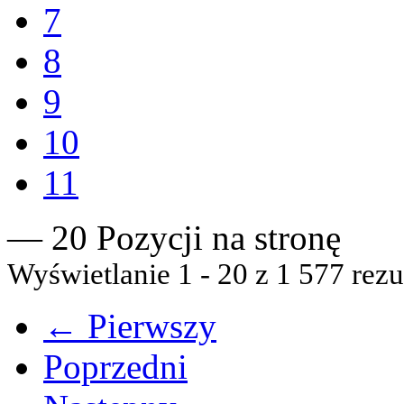
7
8
9
10
11
— 20 Pozycji na stronę
Wyświetlanie 1 - 20 z 1 577 rezu
← Pierwszy
Poprzedni