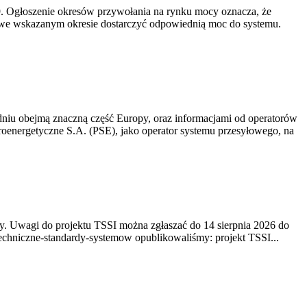
-19. Ogłoszenie okresów przywołania na rynku mocy oznacza, że
 we wskazanym okresie dostarczyć odpowiednią moc do systemu.
niu obejmą znaczną część Europy, oraz informacjami od operatorów
oenergetyczne S.A. (PSE), jako operator systemu przesyłowego, na
. Uwagi do projektu TSSI można zgłaszać do 14 sierpnia 2026 do
e/techniczne-standardy-systemow opublikowaliśmy: projekt TSSI...