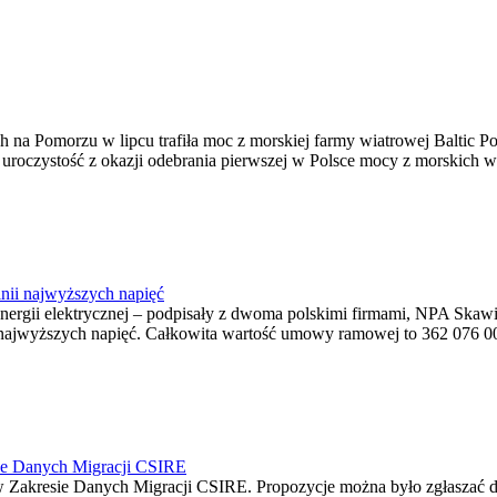
na Pomorzu w lipcu trafiła moc z morskiej farmy wiatrowej Baltic Pow
ę uroczystość z okazji odebrania pierwszej w Polsce mocy z morskich w
nii najwyższych napięć
o energii elektrycznej – podpisały z dwoma polskimi firmami, NPA S
jwyższych napięć. Całkowita wartość umowy ramowej to 362 076 000,0
ie Danych Migracji CSIRE
Zakresie Danych Migracji CSIRE. Propozycje można było zgłaszać d