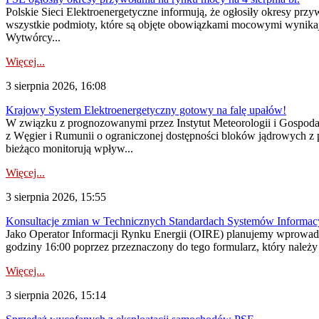
Polskie Sieci Elektroenergetyczne informują, że ogłosiły okresy pr
wszystkie podmioty, które są objęte obowiązkami mocowymi wynika
Wytwórcy...
Więcej...
3 sierpnia 2026, 16:08
Krajowy System Elektroenergetyczny gotowy na falę upałów!
W związku z prognozowanymi przez Instytut Meteorologii i Gospod
z Węgier i Rumunii o ograniczonej dostępności bloków jądrowych z 
bieżąco monitorują wpływ...
Więcej...
3 sierpnia 2026, 15:55
Konsultacje zmian w Technicznych Standardach Systemów Informac
Jako Operator Informacji Rynku Energii (OIRE) planujemy wprowadz
godziny 16:00 poprzez przeznaczony do tego formularz, który należy p
Więcej...
3 sierpnia 2026, 15:14