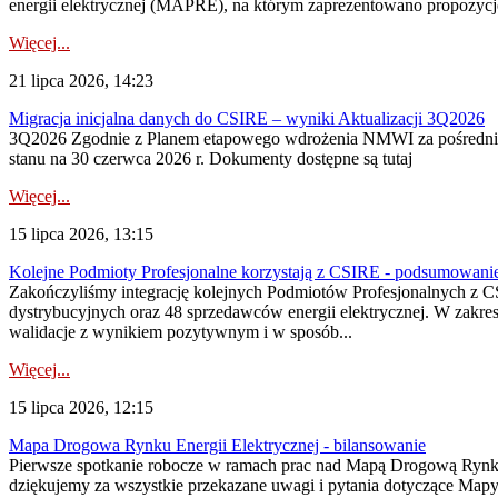
energii elektrycznej (MAPRE), na którym zaprezentowano propozycje
Więcej...
21 lipca 2026, 14:23
Migracja inicjalna danych do CSIRE – wyniki Aktualizacji 3Q2026
3Q2026 Zgodnie z Planem etapowego wdrożenia NMWI za pośrednictwe
stanu na 30 czerwca 2026 r. Dokumenty dostępne są tutaj
Więcej...
15 lipca 2026, 13:15
Kolejne Podmioty Profesjonalne korzystają z CSIRE - podsumowani
Zakończyliśmy integrację kolejnych Podmiotów Profesjonalnych z C
dystrybucyjnych oraz 48 sprzedawców energii elektrycznej. W zakr
walidacje z wynikiem pozytywnym i w sposób...
Więcej...
15 lipca 2026, 12:15
Mapa Drogowa Rynku Energii Elektrycznej - bilansowanie
Pierwsze spotkanie robocze w ramach prac nad Mapą Drogową Rynku En
dziękujemy za wszystkie przekazane uwagi i pytania dotyczące Map