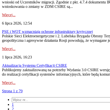
wnioski od Uczestników migracji. Zgodnie z pkt. 4.7.4 dokumentu I
wnioskowania o zmiany w ZDM CSIRE są...
Więcej...
6 lipca 2026, 12:54
PSE i WOT wzmacniają ochronę infrastruktury krytycznej
Polskie Sieci Elektroenergetyczne i 2. Lubelska Brygada Obrony Tery
geopolityczna i agresywne działania Rosji powodują, że wymagane je
Więcej...
1 lipca 2026, 16:23
Aktualizacja Systemu Certyfikacji CSIRE
Publikujemy zaktualizowaną na potrzeby Wydania 3.0 CSIRE wersję 
do realizacji certyfikacji systemów informacyjnych, które będą komu
Więcej...
Strona 1 z 79
1
2