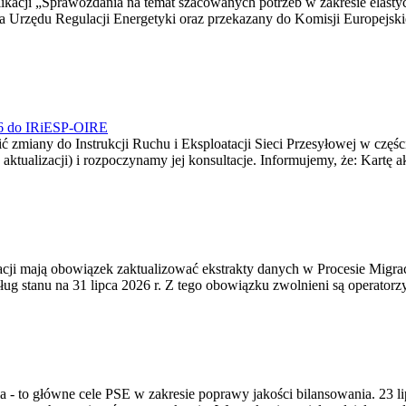
blikacji „Sprawozdania na temat szacowanych potrzeb w zakresie elast
sa Urzędu Regulacji Energetyki oraz przekazany do Komisji Europejs
026 do IRiESP-OIRE
 zmiany do Instrukcji Ruchu i Eksploatacji Sieci Przesyłowej w częśc
 aktualizacji) i rozpoczynamy jej konsultacje. Informujemy, że: Kartę 
gracji mają obowiązek zaktualizować ekstrakty danych w Procesie Migr
ug stanu na 31 lipca 2026 r. Z tego obowiązku zwolnieni są operator
ia - to główne cele PSE w zakresie poprawy jakości bilansowania. 23 