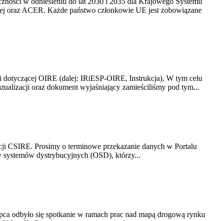
yczności w odniesieniu do lat 2030 i 2035 dla Krajowego Systemu
kiej oraz ACER. Każde państwo członkowie UE jest zobowiązane
i dotyczącej OIRE (dalej: IRiESP-OIRE, Instrukcja). W tym celu
aktualizacji oraz dokument wyjaśniający zamieściliśmy pod tym...
acji CSIRE. Prosimy o terminowe przekazanie danych w Portalu
zy systemów dystrybucyjnych (OSD), którzy...
lipca odbyło się spotkanie w ramach prac nad mapą drogową rynku