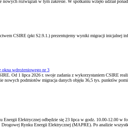
 nowych rozwiązań w tym zakresie. W spotkaniu wzięło udział ponad 
m CSIRE (pkt S2.9.1.) prezentujemy wyniki migracji inicjalnej info
e okna wdrożeniowego nr 3
SIRE. Od 1 lipca 2026 r. swoje zadania z wykorzystaniem CSIRE real
esie nowych podmiotów migracja danych objęła 36,5 tys. punktów pom
ergii Elektrycznej odbędzie się 23 lipca w godz. 10.00-12.00 w form
y Drogowej Rynku Energii Elektrycznej (MAPRE). Po analizie wszystk