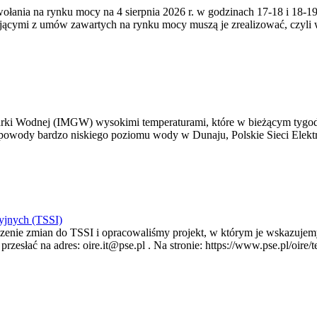
zywołania na rynku mocy na 4 sierpnia 2026 r. w godzinach 17-18 i 18
jącymi z umów zawartych na rynku mocy muszą je zrealizować, czyli
arki Wodnej (IMGW) wysokimi temperaturami, które w bieżącym tygod
powody bardzo niskiego poziomu wody w Dunaju, Polskie Sieci Elektr
yjnych (TSSI)
enie zmian do TSSI i opracowaliśmy projekt, w którym je wskazujemy
rzesłać na adres: oire.it@pse.pl . Na stronie: https://www.pse.pl/oir