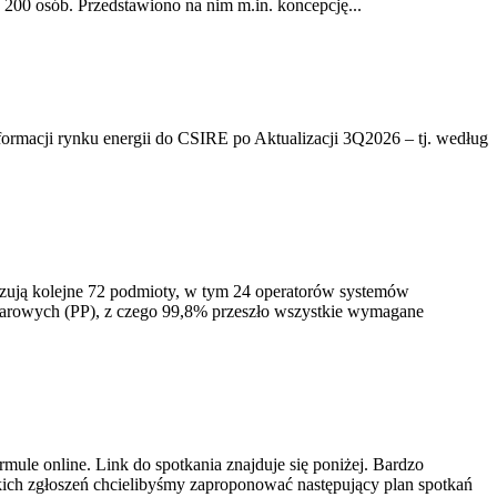
200 osób. Przedstawiono na nim m.in. koncepcję...
rmacji rynku energii do CSIRE po Aktualizacji 3Q2026 – tj. według
izują kolejne 72 podmioty, w tym 24 operatorów systemów
iarowych (PP), z czego 99,8% przeszło wszystkie wymagane
ule online. Link do spotkania znajduje się poniżej. Bardzo
ich zgłoszeń chcielibyśmy zaproponować następujący plan spotkań