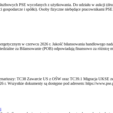
 służbowych PSE wycofanych z użytkowania. Do udziału w aukcji (dru
i gospodarcze i spółki). Osoby fizyczne niebędące pracownikami PSE i
rgetycznym w czerwcu 2026 r. Jakość bilansowania handlowego nadal 
edzialne za Bilansowanie (POB) odpowiadają finansowo za różnicę mię
 scenariuszy: TC38 Zawarcie US z OŚW oraz TC39.1 Migracja UKSE 
6 r. Wszystkie dokumenty są dostępne pod adresem: https://www.pse.pl/
i