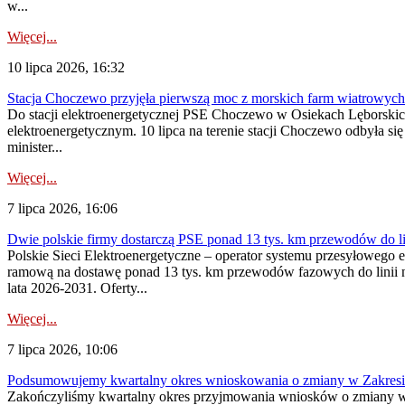
w...
Więcej...
10 lipca 2026, 16:32
Stacja Choczewo przyjęła pierwszą moc z morskich farm wiatrowych
Do stacji elektroenergetycznej PSE Choczewo w Osiekach Lęborskich 
elektroenergetycznym. 10 lipca na terenie stacji Choczewo odbyła si
minister...
Więcej...
7 lipca 2026, 16:06
Dwie polskie firmy dostarczą PSE ponad 13 tys. km przewodów do li
Polskie Sieci Elektroenergetyczne – operator systemu przesyłoweg
ramową na dostawę ponad 13 tys. km przewodów fazowych do linii na
lata 2026-2031. Oferty...
Więcej...
7 lipca 2026, 10:06
Podsumowujemy kwartalny okres wnioskowania o zmiany w Zakres
Zakończyliśmy kwartalny okres przyjmowania wniosków o zmiany w 