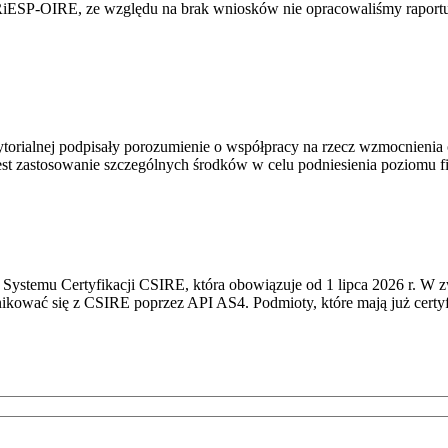
RiESP-OIRE, ze względu na brak wniosków nie opracowaliśmy raportu 
torialnej podpisały porozumienie o współpracy na rzecz wzmocnienia o
st zastosowanie szczególnych środków w celu podniesienia poziomu fizy
Systemu Certyfikacji CSIRE, która obowiązuje od 1 lipca 2026 r. W 
nikować się z CSIRE poprzez API AS4. Podmioty, które mają już certyf