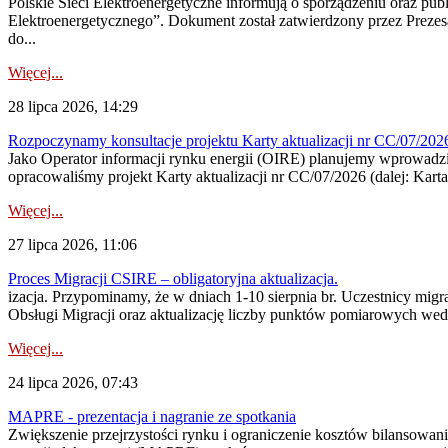
Polskie Sieci Elektroenergetyczne informują o sporządzeniu oraz pu
Elektroenergetycznego”. Dokument został zatwierdzony przez Preze
do...
Więcej...
28 lipca 2026, 14:29
Rozpoczynamy konsultacje projektu Karty aktualizacji nr CC/07/2
Jako Operator informacji rynku energii (OIRE) planujemy wprowadzić
opracowaliśmy projekt Karty aktualizacji nr CC/07/2026 (dalej: Karta
Więcej...
27 lipca 2026, 11:06
Proces Migracji CSIRE – obligatoryjna aktualizacja.
izacja. Przypominamy, że w dniach 1-10 sierpnia br. Uczestnicy mi
Obsługi Migracji oraz aktualizację liczby punktów pomiarowych wedł
Więcej...
24 lipca 2026, 07:43
MAPRE - prezentacja i nagranie ze spotkania
Zwiększenie przejrzystości rynku i ograniczenie kosztów bilansowan