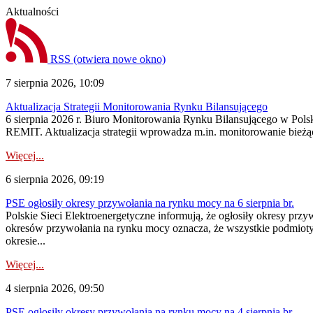
Aktualności
RSS
(otwiera nowe okno)
7 sierpnia 2026, 10:09
Aktualizacja Strategii Monitorowania Rynku Bilansującego
6 sierpnia 2026 r. Biuro Monitorowania Rynku Bilansującego w Polsk
REMIT. Aktualizacja strategii wprowadza m.in. monitorowanie bież
Więcej...
6 sierpnia 2026, 09:19
PSE ogłosiły okresy przywołania na rynku mocy na 6 sierpnia br.
Polskie Sieci Elektroenergetyczne informują, że ogłosiły okresy prz
okresów przywołania na rynku mocy oznacza, że wszystkie podmiot
okresie...
Więcej...
4 sierpnia 2026, 09:50
PSE ogłosiły okresy przywołania na rynku mocy na 4 sierpnia br.