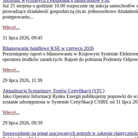
Sprzedaż wycofanych z eksploatacji samochodów PSE
Już 25 sierpnia o godzinie 10.00 rozpocznie się aukcja samochodów
prowadzące działalność gospodarczą (m.in. jednoosobowe działalnośc
postępowaniu...
Więcej...
31 lipca 2026, 09:45
Bilansowanie handlowe KSE w czerwcu 2026
Prezentujemy raport o bilansowaniu w Krajowym Systemie Elektroene
operatora środków zaradczych. Raport do pobrania Podmioty Odpowi
Więcej...
29 lipca 2026, 11:39
Aktualizacja Scenariuszy Testów Certyfikacji (STC)
Jako Operator Informacji Rynku Energii publikujemy poprawki do
zostanie udostępniona w Systemie Certyfikacji CSIRE od 31 lipca 202
Więcej...
29 lipca 2026, 09:39
Sprawozdanie na temat szacowanych potrzeb w zakresie elastycznośc