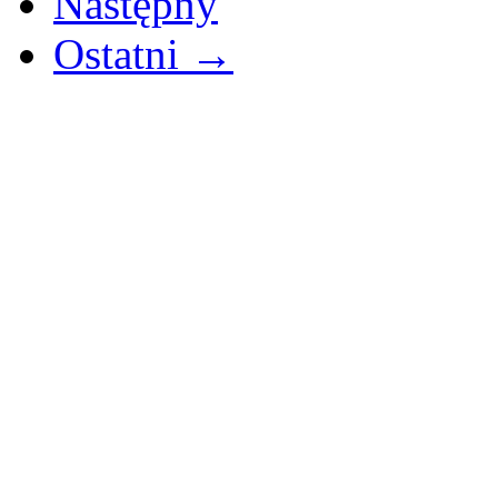
Następny
Ostatni →