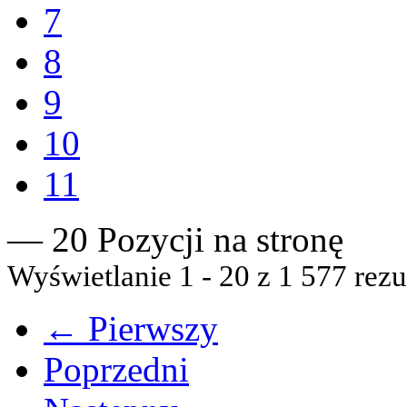
7
8
9
10
11
— 20 Pozycji na stronę
Wyświetlanie 1 - 20 z 1 577 rezu
← Pierwszy
Poprzedni