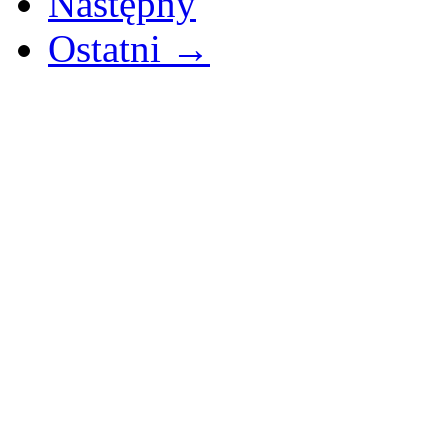
Następny
Ostatni →