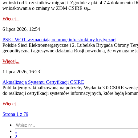
wnioski od Uczestników migracji. Zgodnie z pkt. 4.7.4 dokumentu I
wnioskowania o zmiany w ZDM CSIRE są...
Więcej...
6 lipca 2026, 12:54
PSE i WOT wzmacniają ochronę infrastruktury krytycznej
Polskie Sieci Elektroenergetyczne i 2. Lubelska Brygada Obrony Tery
geopolityczna i agresywne działania Rosji powodują, że wymagane je
Więcej...
1 lipca 2026, 16:23
Aktualizacja Systemu Certyfikacji CSIRE
Publikujemy zaktualizowaną na potrzeby Wydania 3.0 CSIRE wersję 
do realizacji certyfikacji systemów informacyjnych, które będą komu
Więcej...
Strona 1 z 79
1
2