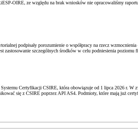
RiESP-OIRE, ze względu na brak wniosków nie opracowaliśmy raportu 
torialnej podpisały porozumienie o współpracy na rzecz wzmocnienia o
st zastosowanie szczególnych środków w celu podniesienia poziomu fizy
Systemu Certyfikacji CSIRE, która obowiązuje od 1 lipca 2026 r. W 
nikować się z CSIRE poprzez API AS4. Podmioty, które mają już certyf