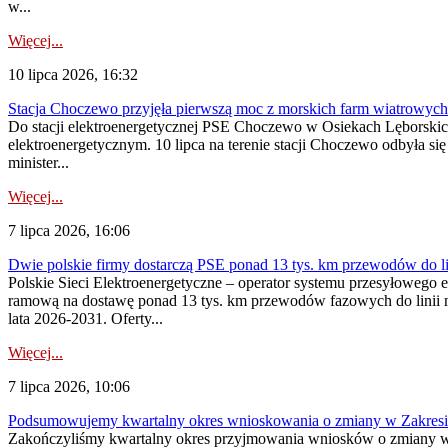
w...
Więcej...
10 lipca 2026, 16:32
Stacja Choczewo przyjęła pierwszą moc z morskich farm wiatrowych
Do stacji elektroenergetycznej PSE Choczewo w Osiekach Lęborskich 
elektroenergetycznym. 10 lipca na terenie stacji Choczewo odbyła si
minister...
Więcej...
7 lipca 2026, 16:06
Dwie polskie firmy dostarczą PSE ponad 13 tys. km przewodów do li
Polskie Sieci Elektroenergetyczne – operator systemu przesyłoweg
ramową na dostawę ponad 13 tys. km przewodów fazowych do linii na
lata 2026-2031. Oferty...
Więcej...
7 lipca 2026, 10:06
Podsumowujemy kwartalny okres wnioskowania o zmiany w Zakres
Zakończyliśmy kwartalny okres przyjmowania wniosków o zmiany w 