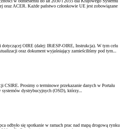
yczności w odniesieniu do lat 2030 i 2035 dla Krajowego Systemu
kiej oraz ACER. Każde państwo członkowie UE jest zobowiązane
i dotyczącej OIRE (dalej: IRiESP-OIRE, Instrukcja). W tym celu
aktualizacji oraz dokument wyjaśniający zamieściliśmy pod tym...
acji CSIRE. Prosimy o terminowe przekazanie danych w Portalu
zy systemów dystrybucyjnych (OSD), którzy...
lipca odbyło się spotkanie w ramach prac nad mapą drogową rynku