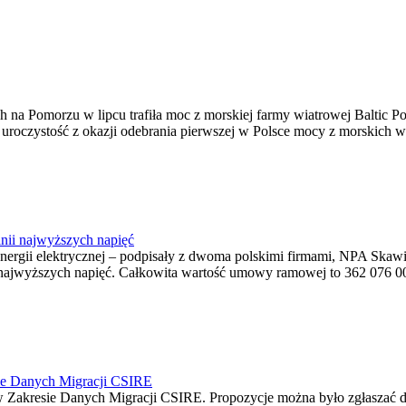
na Pomorzu w lipcu trafiła moc z morskiej farmy wiatrowej Baltic Pow
ę uroczystość z okazji odebrania pierwszej w Polsce mocy z morskich w
nii najwyższych napięć
o energii elektrycznej – podpisały z dwoma polskimi firmami, NPA S
jwyższych napięć. Całkowita wartość umowy ramowej to 362 076 000,0
ie Danych Migracji CSIRE
Zakresie Danych Migracji CSIRE. Propozycje można było zgłaszać d