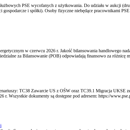
 służbowych PSE wycofanych z użytkowania. Do udziału w aukcji (dru
i gospodarcze i spółki). Osoby fizyczne niebędące pracownikami PSE i
rgetycznym w czerwcu 2026 r. Jakość bilansowania handlowego nadal 
edzialne za Bilansowanie (POB) odpowiadają finansowo za różnicę mię
 scenariuszy: TC38 Zawarcie US z OŚW oraz TC39.1 Migracja UKSE 
6 r. Wszystkie dokumenty są dostępne pod adresem: https://www.pse.pl/
i