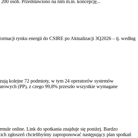
200 osób. Przedstawiono na nim m.in. koncepcję...
rmacji rynku energii do CSIRE po Aktualizacji 3Q2026 – tj. według
izują kolejne 72 podmioty, w tym 24 operatorów systemów
iarowych (PP), z czego 99,8% przeszło wszystkie wymagane
ule online. Link do spotkania znajduje się poniżej. Bardzo
ich zgłoszeń chcielibyśmy zaproponować następujący plan spotkań