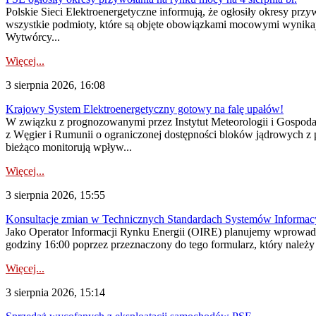
Polskie Sieci Elektroenergetyczne informują, że ogłosiły okresy pr
wszystkie podmioty, które są objęte obowiązkami mocowymi wynika
Wytwórcy...
Więcej...
3 sierpnia 2026, 16:08
Krajowy System Elektroenergetyczny gotowy na falę upałów!
W związku z prognozowanymi przez Instytut Meteorologii i Gospod
z Węgier i Rumunii o ograniczonej dostępności bloków jądrowych z 
bieżąco monitorują wpływ...
Więcej...
3 sierpnia 2026, 15:55
Konsultacje zmian w Technicznych Standardach Systemów Informac
Jako Operator Informacji Rynku Energii (OIRE) planujemy wprowadz
godziny 16:00 poprzez przeznaczony do tego formularz, który należy p
Więcej...
3 sierpnia 2026, 15:14