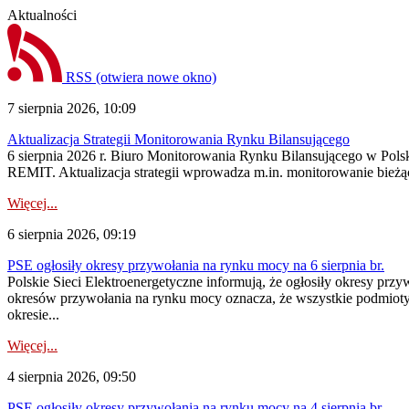
Aktualności
RSS
(otwiera nowe okno)
7 sierpnia 2026, 10:09
Aktualizacja Strategii Monitorowania Rynku Bilansującego
6 sierpnia 2026 r. Biuro Monitorowania Rynku Bilansującego w Polsk
REMIT. Aktualizacja strategii wprowadza m.in. monitorowanie bież
Więcej...
6 sierpnia 2026, 09:19
PSE ogłosiły okresy przywołania na rynku mocy na 6 sierpnia br.
Polskie Sieci Elektroenergetyczne informują, że ogłosiły okresy prz
okresów przywołania na rynku mocy oznacza, że wszystkie podmiot
okresie...
Więcej...
4 sierpnia 2026, 09:50
PSE ogłosiły okresy przywołania na rynku mocy na 4 sierpnia br.