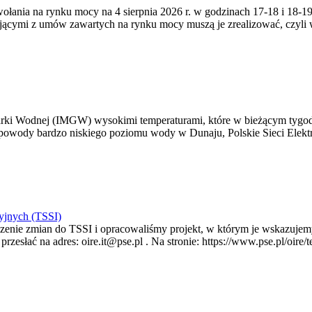
zywołania na rynku mocy na 4 sierpnia 2026 r. w godzinach 17-18 i 18
jącymi z umów zawartych na rynku mocy muszą je zrealizować, czyli
arki Wodnej (IMGW) wysokimi temperaturami, które w bieżącym tygod
powody bardzo niskiego poziomu wody w Dunaju, Polskie Sieci Elektr
yjnych (TSSI)
enie zmian do TSSI i opracowaliśmy projekt, w którym je wskazujemy
rzesłać na adres: oire.it@pse.pl . Na stronie: https://www.pse.pl/oir