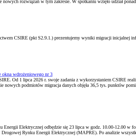
 nowych rozwiązań w tym zakresie. W spotkaniu wzięło udział ponad 
m CSIRE (pkt S2.9.1.) prezentujemy wyniki migracji inicjalnej info
e okna wdrożeniowego nr 3
SIRE. Od 1 lipca 2026 r. swoje zadania z wykorzystaniem CSIRE real
esie nowych podmiotów migracja danych objęła 36,5 tys. punktów pom
ergii Elektrycznej odbędzie się 23 lipca w godz. 10.00-12.00 w form
y Drogowej Rynku Energii Elektrycznej (MAPRE). Po analizie wszystk