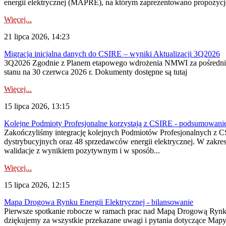
energii elektrycznej (MAPRE), na którym zaprezentowano propozycje
Więcej...
21 lipca 2026, 14:23
Migracja inicjalna danych do CSIRE – wyniki Aktualizacji 3Q2026
3Q2026 Zgodnie z Planem etapowego wdrożenia NMWI za pośrednictwe
stanu na 30 czerwca 2026 r. Dokumenty dostępne są tutaj
Więcej...
15 lipca 2026, 13:15
Kolejne Podmioty Profesjonalne korzystają z CSIRE - podsumowani
Zakończyliśmy integrację kolejnych Podmiotów Profesjonalnych z C
dystrybucyjnych oraz 48 sprzedawców energii elektrycznej. W zakr
walidacje z wynikiem pozytywnym i w sposób...
Więcej...
15 lipca 2026, 12:15
Mapa Drogowa Rynku Energii Elektrycznej - bilansowanie
Pierwsze spotkanie robocze w ramach prac nad Mapą Drogową Rynku En
dziękujemy za wszystkie przekazane uwagi i pytania dotyczące Map