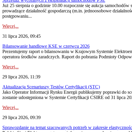
Sprzedaż wycofanych z eksploatacji samochodów PSE
Już 25 sierpnia o godzinie 10.00 rozpocznie się aukcja samochodów
prowadzące działalność gospodarczą (m.in. jednoosobowe działalnośc
postępowaniu...
Więcej...
31 lipca 2026, 09:45
Bilansowanie handlowe KSE w czerwcu 2026
Prezentujemy raport o bilansowaniu w Krajowym Systemie Elektroene
operatora środków zaradczych. Raport do pobrania Podmioty Odpowi
Więcej...
29 lipca 2026, 11:39
Aktualizacja Scenariuszy Testów Certyfikacji (STC)
Jako Operator Informacji Rynku Energii publikujemy poprawki do
zostanie udostępniona w Systemie Certyfikacji CSIRE od 31 lipca 202
Więcej...
29 lipca 2026, 09:39
Sprawozdanie na temat szacowanych potrzeb w zakresie elastycznośc