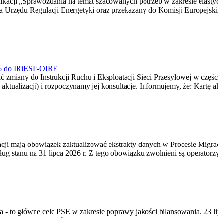
blikacji „Sprawozdania na temat szacowanych potrzeb w zakresie elast
sa Urzędu Regulacji Energetyki oraz przekazany do Komisji Europejs
026 do IRiESP-OIRE
 zmiany do Instrukcji Ruchu i Eksploatacji Sieci Przesyłowej w częśc
 aktualizacji) i rozpoczynamy jej konsultacje. Informujemy, że: Kartę 
gracji mają obowiązek zaktualizować ekstrakty danych w Procesie Migr
ug stanu na 31 lipca 2026 r. Z tego obowiązku zwolnieni są operator
ia - to główne cele PSE w zakresie poprawy jakości bilansowania. 23 