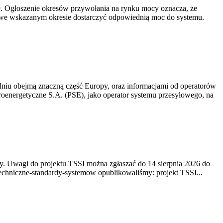
-19. Ogłoszenie okresów przywołania na rynku mocy oznacza, że
 we wskazanym okresie dostarczyć odpowiednią moc do systemu.
niu obejmą znaczną część Europy, oraz informacjami od operatorów
oenergetyczne S.A. (PSE), jako operator systemu przesyłowego, na
. Uwagi do projektu TSSI można zgłaszać do 14 sierpnia 2026 do
e/techniczne-standardy-systemow opublikowaliśmy: projekt TSSI...