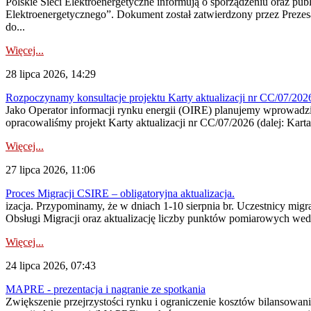
Polskie Sieci Elektroenergetyczne informują o sporządzeniu oraz pu
Elektroenergetycznego”. Dokument został zatwierdzony przez Preze
do...
Więcej...
28 lipca 2026, 14:29
Rozpoczynamy konsultacje projektu Karty aktualizacji nr CC/07/2
Jako Operator informacji rynku energii (OIRE) planujemy wprowadzić
opracowaliśmy projekt Karty aktualizacji nr CC/07/2026 (dalej: Karta
Więcej...
27 lipca 2026, 11:06
Proces Migracji CSIRE – obligatoryjna aktualizacja.
izacja. Przypominamy, że w dniach 1-10 sierpnia br. Uczestnicy mi
Obsługi Migracji oraz aktualizację liczby punktów pomiarowych wedł
Więcej...
24 lipca 2026, 07:43
MAPRE - prezentacja i nagranie ze spotkania
Zwiększenie przejrzystości rynku i ograniczenie kosztów bilansowan