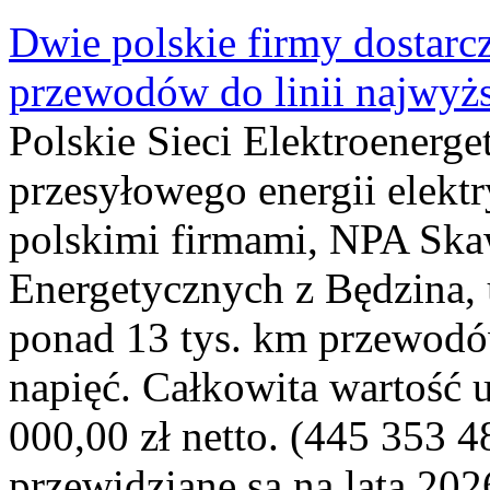
Dwie polskie firmy dostarc
przewodów do linii najwyż
Polskie Sieci Elektroenerge
przesyłowego energii elekt
polskimi firmami, NPA Sk
Energetycznych z Będzina
ponad 13 tys. km przewodó
napięć. Całkowita wartość
000,00 zł netto. (445 353 4
przewidziane są na lata 202