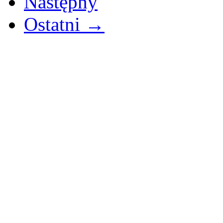
Następny
Ostatni →