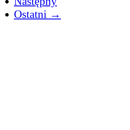
Następny
Ostatni →