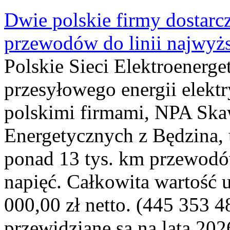
Dwie polskie firmy dostarc
przewodów do linii najwyż
Polskie Sieci Elektroenerge
przesyłowego energii elekt
polskimi firmami, NPA Sk
Energetycznych z Będzina
ponad 13 tys. km przewodó
napięć. Całkowita wartość
000,00 zł netto. (445 353 4
przewidziane są na lata 202