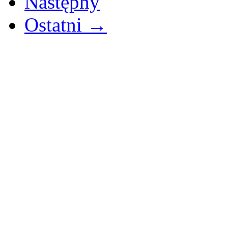
Następny
Ostatni →