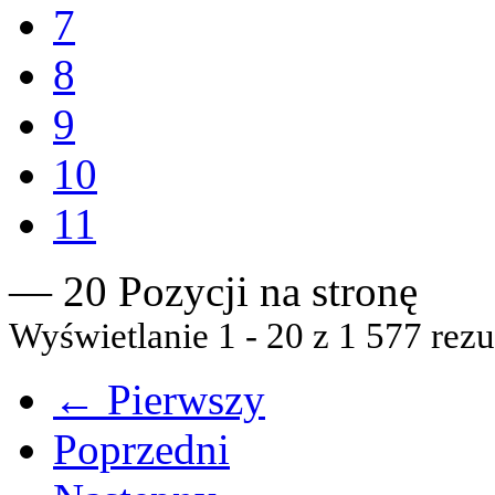
7
8
9
10
11
— 20 Pozycji na stronę
Wyświetlanie 1 - 20 z 1 577 rezu
← Pierwszy
Poprzedni