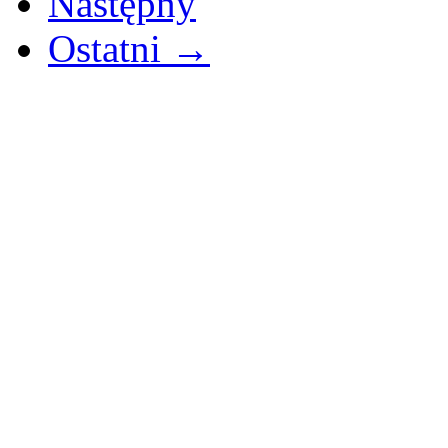
Następny
Ostatni →