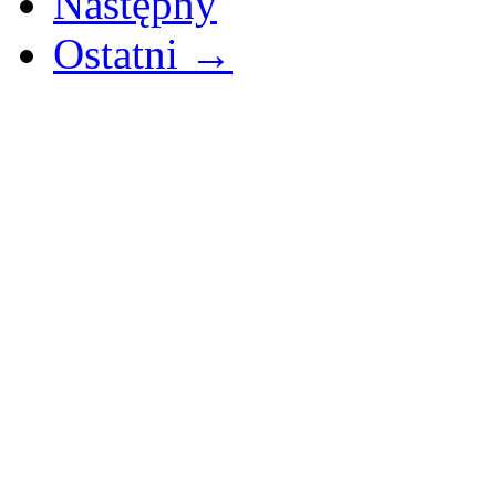
Następny
Ostatni →