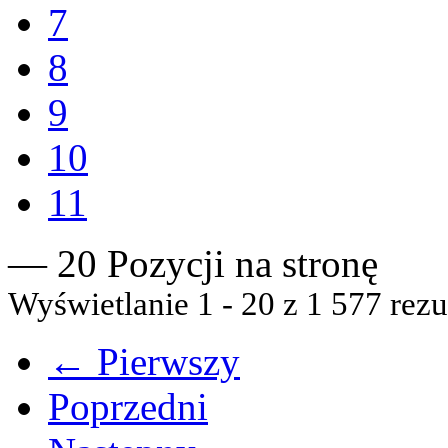
7
8
9
10
11
— 20 Pozycji na stronę
Wyświetlanie 1 - 20 z 1 577 rezu
← Pierwszy
Poprzedni