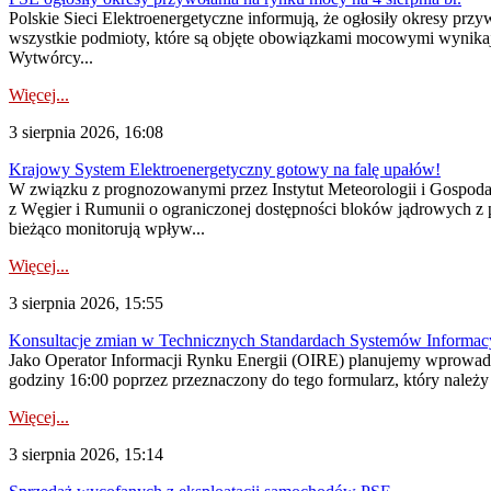
Polskie Sieci Elektroenergetyczne informują, że ogłosiły okresy pr
wszystkie podmioty, które są objęte obowiązkami mocowymi wynika
Wytwórcy...
Więcej...
3 sierpnia 2026, 16:08
Krajowy System Elektroenergetyczny gotowy na falę upałów!
W związku z prognozowanymi przez Instytut Meteorologii i Gospod
z Węgier i Rumunii o ograniczonej dostępności bloków jądrowych z 
bieżąco monitorują wpływ...
Więcej...
3 sierpnia 2026, 15:55
Konsultacje zmian w Technicznych Standardach Systemów Informac
Jako Operator Informacji Rynku Energii (OIRE) planujemy wprowadz
godziny 16:00 poprzez przeznaczony do tego formularz, który należy p
Więcej...
3 sierpnia 2026, 15:14