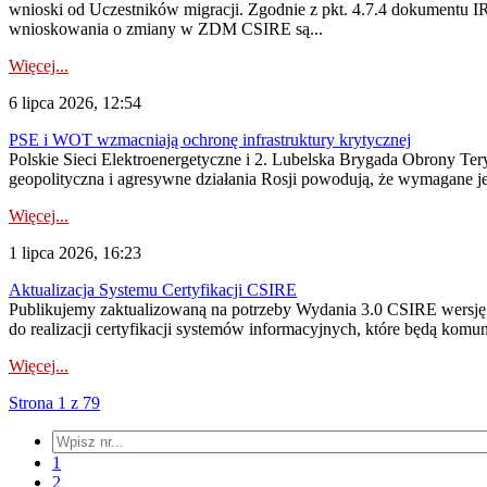
wnioski od Uczestników migracji. Zgodnie z pkt. 4.7.4 dokumentu I
wnioskowania o zmiany w ZDM CSIRE są...
Więcej...
6 lipca 2026, 12:54
PSE i WOT wzmacniają ochronę infrastruktury krytycznej
Polskie Sieci Elektroenergetyczne i 2. Lubelska Brygada Obrony Tery
geopolityczna i agresywne działania Rosji powodują, że wymagane je
Więcej...
1 lipca 2026, 16:23
Aktualizacja Systemu Certyfikacji CSIRE
Publikujemy zaktualizowaną na potrzeby Wydania 3.0 CSIRE wersję 
do realizacji certyfikacji systemów informacyjnych, które będą komu
Więcej...
Strona 1 z 79
1
2