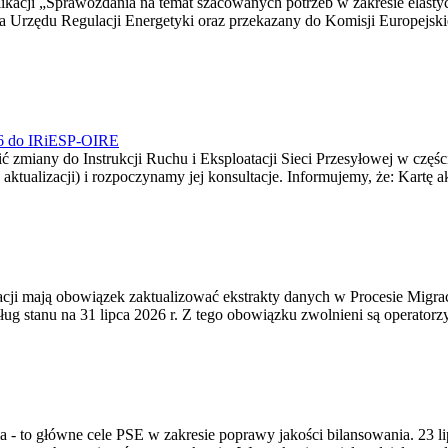
blikacji „Sprawozdania na temat szacowanych potrzeb w zakresie elast
sa Urzędu Regulacji Energetyki oraz przekazany do Komisji Europejs
026 do IRiESP-OIRE
 zmiany do Instrukcji Ruchu i Eksploatacji Sieci Przesyłowej w częśc
 aktualizacji) i rozpoczynamy jej konsultacje. Informujemy, że: Kartę 
gracji mają obowiązek zaktualizować ekstrakty danych w Procesie Migr
ug stanu na 31 lipca 2026 r. Z tego obowiązku zwolnieni są operator
ia - to główne cele PSE w zakresie poprawy jakości bilansowania. 23 