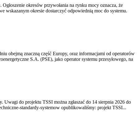
-19. Ogłoszenie okresów przywołania na rynku mocy oznacza, że
 we wskazanym okresie dostarczyć odpowiednią moc do systemu.
niu obejmą znaczną część Europy, oraz informacjami od operatorów
oenergetyczne S.A. (PSE), jako operator systemu przesyłowego, na
. Uwagi do projektu TSSI można zgłaszać do 14 sierpnia 2026 do
e/techniczne-standardy-systemow opublikowaliśmy: projekt TSSI...