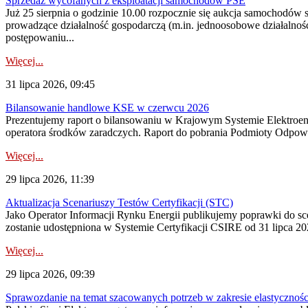
Sprzedaż wycofanych z eksploatacji samochodów PSE
Już 25 sierpnia o godzinie 10.00 rozpocznie się aukcja samochodów
prowadzące działalność gospodarczą (m.in. jednoosobowe działalnośc
postępowaniu...
Więcej...
31 lipca 2026, 09:45
Bilansowanie handlowe KSE w czerwcu 2026
Prezentujemy raport o bilansowaniu w Krajowym Systemie Elektroene
operatora środków zaradczych. Raport do pobrania Podmioty Odpowi
Więcej...
29 lipca 2026, 11:39
Aktualizacja Scenariuszy Testów Certyfikacji (STC)
Jako Operator Informacji Rynku Energii publikujemy poprawki do
zostanie udostępniona w Systemie Certyfikacji CSIRE od 31 lipca 202
Więcej...
29 lipca 2026, 09:39
Sprawozdanie na temat szacowanych potrzeb w zakresie elastycznośc