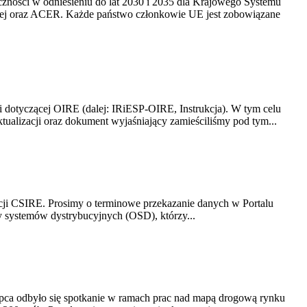
yczności w odniesieniu do lat 2030 i 2035 dla Krajowego Systemu
kiej oraz ACER. Każde państwo członkowie UE jest zobowiązane
i dotyczącej OIRE (dalej: IRiESP-OIRE, Instrukcja). W tym celu
aktualizacji oraz dokument wyjaśniający zamieściliśmy pod tym...
acji CSIRE. Prosimy o terminowe przekazanie danych w Portalu
zy systemów dystrybucyjnych (OSD), którzy...
lipca odbyło się spotkanie w ramach prac nad mapą drogową rynku