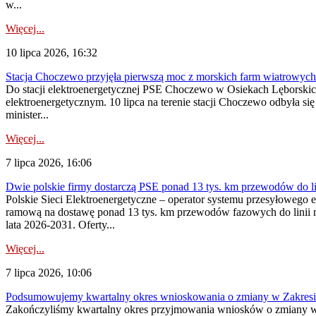
w...
Więcej...
10 lipca 2026, 16:32
Stacja Choczewo przyjęła pierwszą moc z morskich farm wiatrowych
Do stacji elektroenergetycznej PSE Choczewo w Osiekach Lęborskich 
elektroenergetycznym. 10 lipca na terenie stacji Choczewo odbyła si
minister...
Więcej...
7 lipca 2026, 16:06
Dwie polskie firmy dostarczą PSE ponad 13 tys. km przewodów do li
Polskie Sieci Elektroenergetyczne – operator systemu przesyłoweg
ramową na dostawę ponad 13 tys. km przewodów fazowych do linii na
lata 2026-2031. Oferty...
Więcej...
7 lipca 2026, 10:06
Podsumowujemy kwartalny okres wnioskowania o zmiany w Zakres
Zakończyliśmy kwartalny okres przyjmowania wniosków o zmiany w 