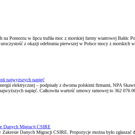
na Pomorzu w lipcu trafiła moc z morskiej farmy wiatrowej Baltic Pow
ę uroczystość z okazji odebrania pierwszej w Polsce mocy z morskich w
nii najwyższych napięć
o energii elektrycznej – podpisały z dwoma polskimi firmami, NPA S
jwyższych napięć. Całkowita wartość umowy ramowej to 362 076 000,0
ie Danych Migracji CSIRE
Zakresie Danych Migracji CSIRE. Propozycje można było zgłaszać d