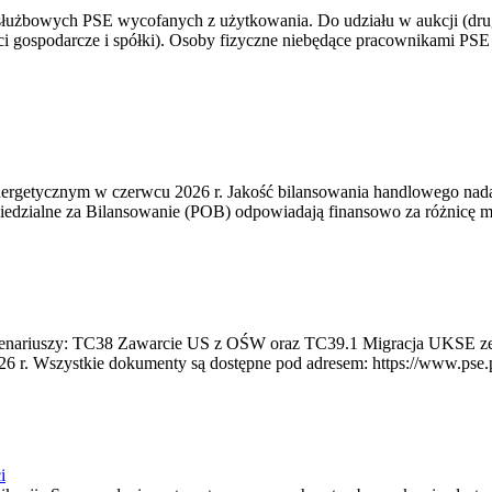
 służbowych PSE wycofanych z użytkowania. Do udziału w aukcji (dru
i gospodarcze i spółki). Osoby fizyczne niebędące pracownikami PSE i
rgetycznym w czerwcu 2026 r. Jakość bilansowania handlowego nadal 
edzialne za Bilansowanie (POB) odpowiadają finansowo za różnicę mię
 scenariuszy: TC38 Zawarcie US z OŚW oraz TC39.1 Migracja UKSE 
6 r. Wszystkie dokumenty są dostępne pod adresem: https://www.pse.pl/
i