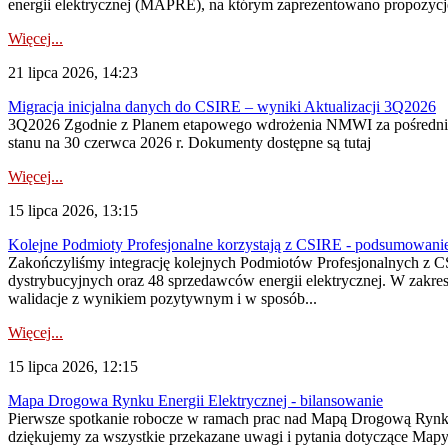
energii elektrycznej (MAPRE), na którym zaprezentowano propozycje
Więcej...
21 lipca 2026, 14:23
Migracja inicjalna danych do CSIRE – wyniki Aktualizacji 3Q2026
3Q2026 Zgodnie z Planem etapowego wdrożenia NMWI za pośrednictwe
stanu na 30 czerwca 2026 r. Dokumenty dostępne są tutaj
Więcej...
15 lipca 2026, 13:15
Kolejne Podmioty Profesjonalne korzystają z CSIRE - podsumowani
Zakończyliśmy integrację kolejnych Podmiotów Profesjonalnych z C
dystrybucyjnych oraz 48 sprzedawców energii elektrycznej. W zakr
walidacje z wynikiem pozytywnym i w sposób...
Więcej...
15 lipca 2026, 12:15
Mapa Drogowa Rynku Energii Elektrycznej - bilansowanie
Pierwsze spotkanie robocze w ramach prac nad Mapą Drogową Rynku En
dziękujemy za wszystkie przekazane uwagi i pytania dotyczące Map