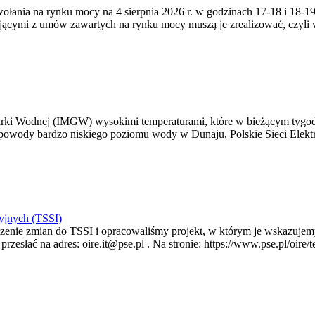
zywołania na rynku mocy na 4 sierpnia 2026 r. w godzinach 17-18 i 18
jącymi z umów zawartych na rynku mocy muszą je zrealizować, czyli
arki Wodnej (IMGW) wysokimi temperaturami, które w bieżącym tygod
powody bardzo niskiego poziomu wody w Dunaju, Polskie Sieci Elektr
yjnych (TSSI)
enie zmian do TSSI i opracowaliśmy projekt, w którym je wskazujemy
rzesłać na adres: oire.it@pse.pl . Na stronie: https://www.pse.pl/oir