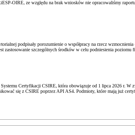
RiESP-OIRE, ze względu na brak wniosków nie opracowaliśmy raportu 
torialnej podpisały porozumienie o współpracy na rzecz wzmocnienia o
st zastosowanie szczególnych środków w celu podniesienia poziomu fizy
Systemu Certyfikacji CSIRE, która obowiązuje od 1 lipca 2026 r. W 
nikować się z CSIRE poprzez API AS4. Podmioty, które mają już certyf