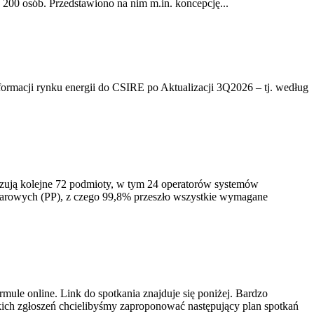
200 osób. Przedstawiono na nim m.in. koncepcję...
rmacji rynku energii do CSIRE po Aktualizacji 3Q2026 – tj. według
izują kolejne 72 podmioty, w tym 24 operatorów systemów
iarowych (PP), z czego 99,8% przeszło wszystkie wymagane
ule online. Link do spotkania znajduje się poniżej. Bardzo
ich zgłoszeń chcielibyśmy zaproponować następujący plan spotkań