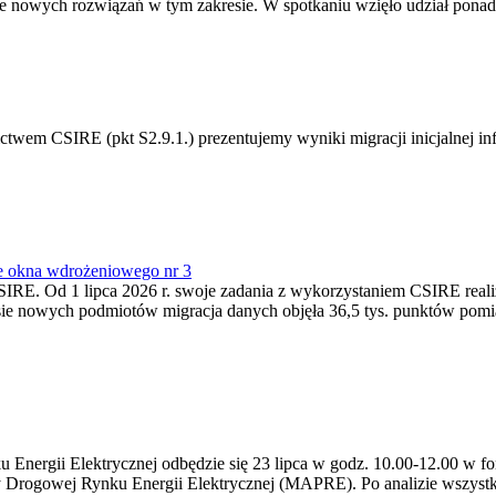
 nowych rozwiązań w tym zakresie. W spotkaniu wzięło udział ponad 
m CSIRE (pkt S2.9.1.) prezentujemy wyniki migracji inicjalnej info
e okna wdrożeniowego nr 3
SIRE. Od 1 lipca 2026 r. swoje zadania z wykorzystaniem CSIRE real
esie nowych podmiotów migracja danych objęła 36,5 tys. punktów pom
ergii Elektrycznej odbędzie się 23 lipca w godz. 10.00-12.00 w form
y Drogowej Rynku Energii Elektrycznej (MAPRE). Po analizie wszystk