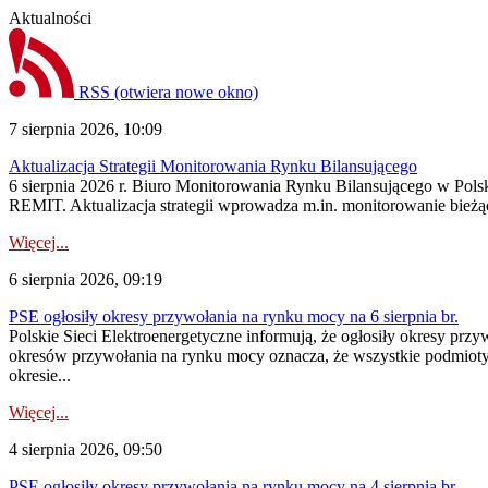
Aktualności
RSS
(otwiera nowe okno)
7 sierpnia 2026, 10:09
Aktualizacja Strategii Monitorowania Rynku Bilansującego
6 sierpnia 2026 r. Biuro Monitorowania Rynku Bilansującego w Polsk
REMIT. Aktualizacja strategii wprowadza m.in. monitorowanie bież
Więcej...
6 sierpnia 2026, 09:19
PSE ogłosiły okresy przywołania na rynku mocy na 6 sierpnia br.
Polskie Sieci Elektroenergetyczne informują, że ogłosiły okresy prz
okresów przywołania na rynku mocy oznacza, że wszystkie podmiot
okresie...
Więcej...
4 sierpnia 2026, 09:50
PSE ogłosiły okresy przywołania na rynku mocy na 4 sierpnia br.