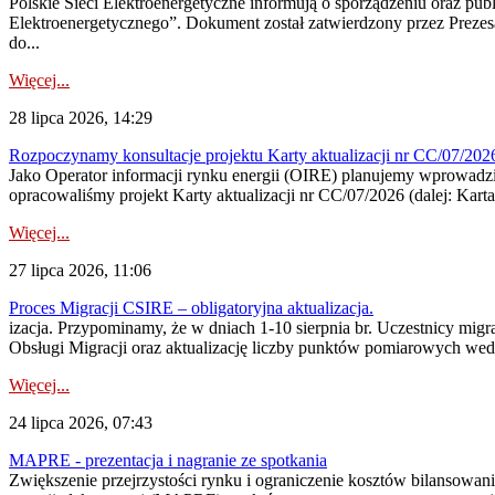
Polskie Sieci Elektroenergetyczne informują o sporządzeniu oraz pu
Elektroenergetycznego”. Dokument został zatwierdzony przez Preze
do...
Więcej...
28 lipca 2026, 14:29
Rozpoczynamy konsultacje projektu Karty aktualizacji nr CC/07/2
Jako Operator informacji rynku energii (OIRE) planujemy wprowadzić
opracowaliśmy projekt Karty aktualizacji nr CC/07/2026 (dalej: Karta
Więcej...
27 lipca 2026, 11:06
Proces Migracji CSIRE – obligatoryjna aktualizacja.
izacja. Przypominamy, że w dniach 1-10 sierpnia br. Uczestnicy mi
Obsługi Migracji oraz aktualizację liczby punktów pomiarowych wedł
Więcej...
24 lipca 2026, 07:43
MAPRE - prezentacja i nagranie ze spotkania
Zwiększenie przejrzystości rynku i ograniczenie kosztów bilansowan